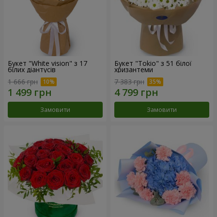
Букет "White vision" з 17
Букет "Tokio" з 51 білої
білих діантусів
хризантеми
1 666 грн
7 383 грн
Замовити
Замовити