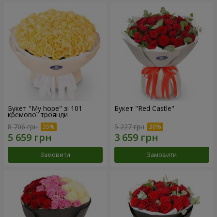
Букет "My hope" зі 101
Букет "Red Castle"
кремової троянди
8 706 грн
5 227 грн
Замовити
Замовити