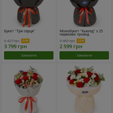
Букет "Три серця"
Монобукет "Кьюпід" з 25
червоних троянд
5 427 грн
3 465 грн
Замовити
Замовити