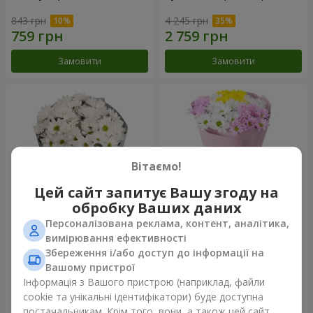
843 грн
4 245 грн
Замовити
Замовити
Вітаємо!
Цей сайт запитує Вашу згоду на
обробку Ваших даних
Персоналізована реклама, контент, аналітика,
Букет "Кіото" з 5 білих
Букет "Пори року"
вимірювання ефективності
хризантем
Збереження і/або доступ до інформації на
1 066 грн
1 199 грн
Вашому пристрої
Інформація з Вашого пристрою (наприклад, файли
cookie та унікальні ідентифікатори) буде доступна
Замовити
Замовити
постачальникам. Крім того, вони, а також цей сайт