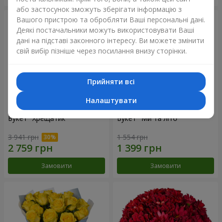
або застосунок зможуть зберігати інформацію з
Вашого пристрою та обробляти Ваші персональні дані.
Деякі постачальники можуть використовувати Ваші
дані на підставі законного інтересу. Ви можете змінити
свій вибір пізніше через посилання внизу сторінки.
Прийняти всі
Налаштувати
Букет "Хрещатик"
Букет "Ми та літо"
3 941 грн
1 554 грн
Замовити
Замовити