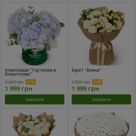
Композиція "Гортензія в
Букет "Веяна"
блакитному"
2 665 грн
2 856 грн
Замовити
Замовити