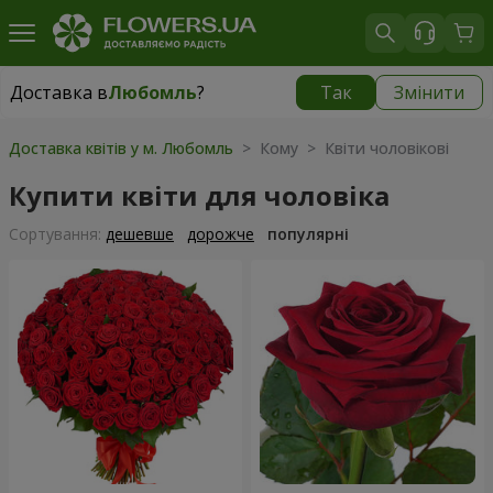
Доставка в
Любомль
?
Так
Змінити
Доставка в
Любомль
|
1813 грн
Доставка квітів у м. Любомль
> Кому > Квіти чоловікові
Купити квіти для чоловіка
Сортування:
дешевше
дорожче
популярні