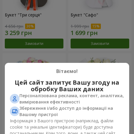
Букет "Три серця"
Букет "Сафо"
4 656 грн
1 999 грн
Замовити
Замовити
Вітаємо!
Цей сайт запитує Вашу згоду на
обробку Ваших даних
Персоналізована реклама, контент, аналітика,
вимірювання ефективності
Збереження і/або доступ до інформації на
Вашому пристрої
Букет "Tarnis"
Монобукет з 9 білих троянд
Інформація з Вашого пристрою (наприклад, файли
cookie та унікальні ідентифікатори) буде доступна
6 091 грн
1 288 грн
постачальникам. Крім того, вони, а також цей сайт