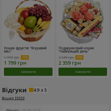
Кошик фруктів "Яскравий
Подарунковий кошик
мікс"
“Найкращий день”
1 999 грн
2 949 грн
Замовити
Замовити
Відгуки
4.9
з
5
Всього
15222
Міхаїл
08.08.2026