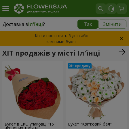
Доставка в
Іл'їнці
?
Так
Змінити
Доставка в
Іл'їнці
|
943 грн
Квіти простоять 5 днів або
замінимо букет
ХІТ продажів у місті Іл'їнці
Букет в ЕКО упаковці "15
Букет "Квітковий бал"
червоних троянд"