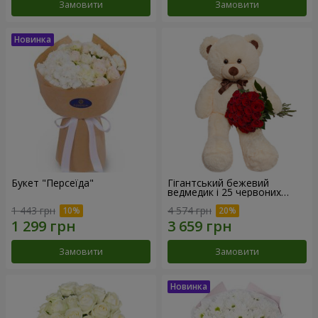
Замовити
Замовити
Букет "Персеїда"
Гігантський бежевий
ведмедик і 25 червоних
троянд
1 443 грн
4 574 грн
Замовити
Замовити