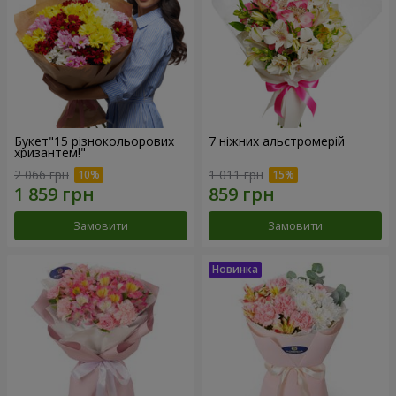
Букет"15 різнокольорових
7 ніжних альстромерій
хризантем!"
2 066 грн
1 011 грн
Замовити
Замовити