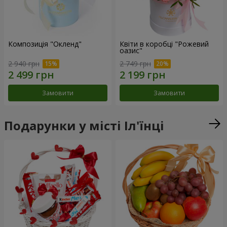
Композиція "Окленд"
Квіти в коробці "Рожевий
оазис"
2 940 грн
2 749 грн
Замовити
Замовити
Подарунки у місті Іл'їнці