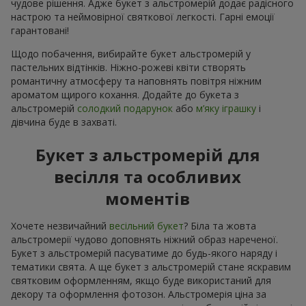
чудове рішення. Адже букет з альстромерій додає радісного
настрою та неймовірної святкової легкості. Гарні емоції
гарантовані!
Щодо побачення, вибирайте букет альстромерій у
пастельних відтінків. Ніжно-рожеві квіти створять
романтичну атмосферу та наповнять повітря ніжним
ароматом щирого кохання. Додайте до букета з
альстромерій
солодкий подарунок
або
м’яку іграшку
і
дівчина буде в захваті.
Букет з альстромерій для
весілля та особливих
моментів
Хочете незвичайний
весільний букет
? Біла та жовта
альстромерії чудово доповнять ніжний образ нареченої.
Букет з альстромерій пасуватиме до будь-якого наряду і
тематики свята. А ще букет з альстромерій стане яскравим
святковим оформленням, якщо буде використаний для
декору та оформлення фотозон. Альстромерія ціна за