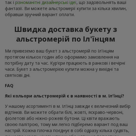
так і
різноманітні дизайнерські ідеї
, що задовольнять ваші
фантазії. Ви можете альстромерії купити за кілька хвилин,
обравши зручний варіант оплати.
Швидка доставка букету з
альстромерій по Іл'їнцям
Ми привеземо ваш букет з альстромерій по Іл'їнцям
протягом кількох годин або оформимо замовлення на
потрібну дату та час. Кур’єри працюють в ранкові і вечірні
часи. Букет з альстромерією купити можна у вихідні та
святкові дні.
FAQ
Які кольори альстромерій є в наявності в м. Іл'їнці?
У нашому асортименті в м. Іл'їнці завжди є величезний вибір
відтінків. Ви можете обрати білі, жовті, яскраво-червоні,
фіолетові або ніжно-рожеві бутони. Ці квіти вражають
своєю палітрою, тому ми легко підберемо варіант под ваш
настрій. Кожна гілочка поєднує в собі одразу кілька суцвіть,