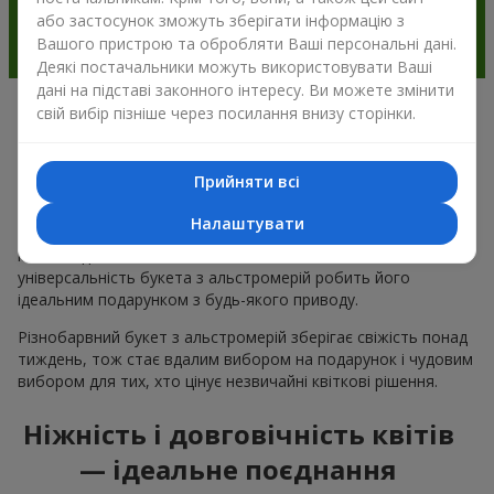
або застосунок зможуть зберігати інформацію з
Вашого пристрою та обробляти Ваші персональні дані.
Деякі постачальники можуть використовувати Ваші
дані на підставі законного інтересу. Ви можете змінити
свій вибір пізніше через посилання внизу сторінки.
Чому варто вибрати букет з
альстромерії в м.Іл'їнці
Прийняти всі
Альстромерія квітка — це ніжність і естетика в одному
Налаштувати
букеті. Чарівні кольори пелюсток і незвична форма ніжних
квітів подобається багатьом
жінкам
та
чоловікам
, а
універсальність букета з альстромерій робить його
ідеальним подарунком з будь-якого приводу.
Різнобарвний букет з альстромерій зберігає свіжість понад
тиждень, тож стає вдалим вибором на подарунок і чудовим
вибором для тих, хто цінує незвичайні квіткові рішення.
Ніжність і довговічність квітів
— ідеальне поєднання