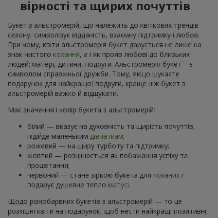
вірності та щирих почуттів
Букет з альстромерій, що належить до квіткових трендів
сезону, символізує відданість, взаємну підтримку і любов.
При чому, квіти альстромерія букет дарується не лише на
знак чистого
кохання
, а і як прояв любові до близьких
людей: матері, дитини, подруги. Альстромерія букет – є
символом справжньої дружби. Тому, якщо шукаєте
подарунок для найкращої подруги, краще ніж букет з
альстромерій важко й відшукати.
Має значення і колір букета з альстромерій:
білий — вказує на духовність та щирість почуттів,
підійде маленьким
дівчаткам
;
рожевий — на щиру турботу та підтримку;
жовтий — розцінюється як побажання успіху та
процвітання;
червоний — стане зіркою букета для
коханих
і
подарує душевне тепло
матусі
.
Щодо різнобарвних букетів з альстромерій — то це
розкішні квіти на подарунок, щоб нести найкращі позитивні