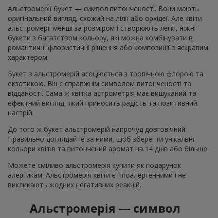
Альстромерії букет — символ витонченості. Вони мають
оригінальний вигляд, схожий на лілії або орхідеї. Але квіти
альстромерії менші за розміром і створюють легкі, ніжні
букети з багатством кольору, які можна комбінувати в
романтичні флористичні рішення або композиції з яскравим
характером.
Букет з альстромерій асоціюється з тропічною флорою та
екзотикою. Він є справжнім символом витонченості та
відданості. Сама ж квітка астрометрія має вишуканий та
ефектний вигляд, який приносить радість та позитивний
настрій.
До того ж букет альстромерій напрочуд довговічний.
Правильно доглядайте за ними, щоб зберегти унікальні
кольори квітів та витончений аромат на 14 днів або більше.
Можете сміливо альстромерія купити як подарунок
алергикам. Альстромерія квіти є гіпоалергенними і не
викликають жодних негативних реакцій.
Альстромерія — символ