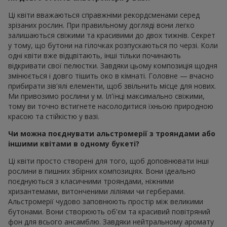
Ці квіти вважаються справжніми рекордсменами серед
зрізаних рослин. При правильному догляді вони легко
залишаються свіжими та красивими до двох тижнів. Секрет
у тому, що бутони на гілочках розпускаються по черзі. Коли
одні квіти вже відцвітають, інші тільки починають
відкривати свої пелюстки. Завдяки цьому композиція щодня
змінюється і довго тішить око в кімнаті. Головне — вчасно
прибирати зів'ялі елементи, щоб звільнить місце для нових.
Ми привозимо рослини у м. Іл'їнці максимально свіжими,
тому ви точно встигнете насолодитися їхньою природною
красою та стійкістю у вазі.
Чи можна поєднувати альстромерії з трояндами або
іншими квітами в одному букеті?
Ці квіти просто створені для того, щоб доповнювати інші
рослини в пишних збірних композиціях. Вони ідеально
поєднуються з класичними трояндами, ніжними
хризантемами, витонченими ліліями чи герберами.
Альстромерії чудово заповнюють простір між великими
бутонами. Вони створюють об'єм та красивий повітряний
фон для всього ансамблю. Завдяки нейтральному аромату