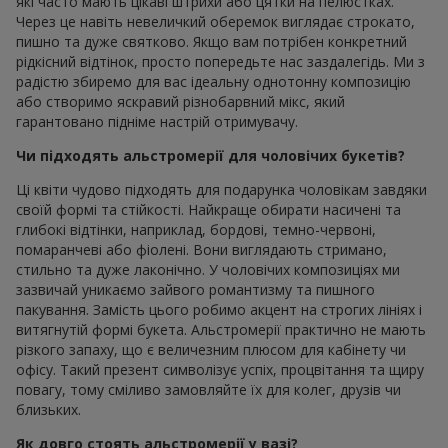
які часто мають цікаві штрихи або цятки на пелюстках.
Через це навіть невеличкий оберемок виглядає строкато,
пишно та дуже святково. Якщо вам потрібен конкретний
рідкісний відтінок, просто попередьте нас заздалегідь. Ми з
радістю збиремо для вас ідеальну однотонну композицію
або створимо яскравий різнобарвний мікс, який
гарантовано підніме настрій отримувачу.
Чи підходять альстромерії для чоловічих букетів?
Ці квіти чудово підходять для подарунка чоловікам завдяки
своїй формі та стійкості. Найкраще обирати насичені та
глибокі відтінки, наприклад, бордові, темно-червоні,
помаранчеві або фіолені. Вони виглядають стримано,
стильно та дуже лаконічно. У чоловічих композиціях ми
зазвичай уникаємо зайвого романтизму та пишного
пакування. Замість цього робимо акцент на строгих лініях і
витягнутій формі букета. Альстромерії практично не мають
різкого запаху, що є величезним плюсом для кабінету чи
офісу. Такий презент символізує успіх, процвітання та щиру
повагу, тому сміливо замовляйте їх для колег, друзів чи
близьких.
Як довго стоять альстромерії у вазі?