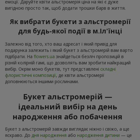
емоції. Даруйте квіти альстромерія ціна на які є дуже
вигідною просто так, щоб додати трошки барв в життя.
Як вибрати букети з альстромерії
для будь-якої події в м.Іл'їнці
Залежно від того, хто ваш адресат і який привід для
подарунка залежить і який букет з альстромерій вам варто
підібрати. На
flowers.ua
знайдеться безліч пропозицій в
різній колірній гамі, що дозволять вам зробити найкращий
вибір. Окрім моно букетів, тут представлені
складні
флористичні композиції
, де квіти альстромерії
доповнюються іншими рослинами.
Букет альстромерій —
ідеальний вибір на день
народження або побачення
Букет з альстромерій завжди виглядає ніжно і свіжо, а ще
яскраво. До
дня народження
або
народження дитини
— це