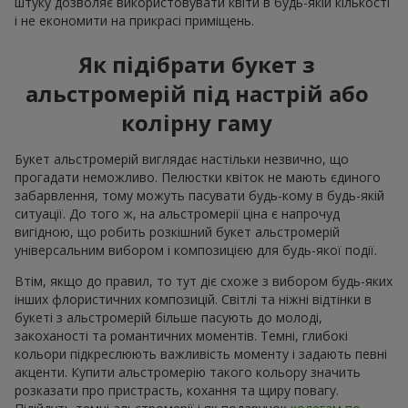
штуку дозволяє використовувати квіти в будь-якій кількості
і не економити на прикрасі приміщень.
Як підібрати букет з
альстромерій під настрій або
колірну гаму
Букет альстромерій виглядає настільки незвично, що
прогадати неможливо. Пелюстки квіток не мають єдиного
забарвлення, тому можуть пасувати будь-кому в будь-якій
ситуації. До того ж, на альстромерії ціна є напрочуд
вигідною, що робить розкішний букет альстромерій
універсальним вибором і композицією для будь-якої події.
Втім, якщо до правил, то тут діє схоже з вибором будь-яких
інших флористичних композицій. Світлі та ніжні відтінки в
букеті з альстромерій більше пасують до молоді,
закоханості та романтичних моментів. Темні, глибокі
кольори підкреслюють важливість моменту і задають певні
акценти. Купити альстромерію такого кольору значить
розказати про пристрасть, кохання та щиру повагу.