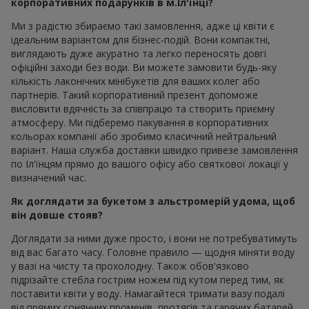
корпоративних подарунків в м.Іл'їнці?
Ми з радістю збираємо такі замовлення, адже ці квіти є
ідеальним варіантом для бізнес-подій. Вони компактні,
виглядають дуже акуратно та легко переносять довгі
офіційні заходи без води. Ви можете замовити будь-яку
кількість лаконічних мінібукетів для ваших колег або
партнерів. Такий корпоративний презент допоможе
висловити вдячність за співпрацю та створить приємну
атмосферу. Ми підберемо пакування в корпоративних
кольорах компанії або зробимо класичний нейтральний
варіант. Наша служба доставки швидко привезе замовлення
по Іл'їнцям прямо до вашого офісу або святкової локації у
визначений час.
Як доглядати за букетом з альстромерій удома, щоб
він довше стояв?
Доглядати за ними дуже просто, і вони не потребуватимуть
від вас багато часу. Головне правило — щодня міняти воду
у вазі на чисту та прохолодну. Також обов'язково
підрізайте стебла гострим ножем під кутом перед тим, як
поставити квіти у воду. Намагайтеся тримати вазу подалі
від прямих сонячних променів, протягів та гарячих батарей