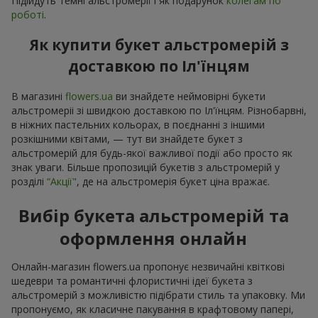
Підійдуть темні альстромерії і як подарунок
колегам по
роботі
.
Як купити букет альстромерій з
доставкою по Іл'їнцям
В магазині
flowers.ua
ви знайдете неймовірні букети
альстромеріі зі швидкою доставкою по Іл'їнцям. Різнобарвні,
в ніжних пастельних кольорах, в поєднанні з іншими
розкішними квітами, — тут ви знайдете букет з
альстромерій для будь-якої важливої події або просто як
знак уваги. Більше пропозицій букетів з альстромерій у
розділі
“Акції"
, де на альстромерія букет ціна вражає.
Вибір букета альстромерій та
оформлення онлайн
Онлайн-магазин flowers.ua пропонує незвичайні квіткові
шедеври та романтичні флористичні ідеї букета з
альстромерій з можливістю підібрати стиль та упаковку. Ми
пропонуємо, як класичне пакування в крафтовому папері,