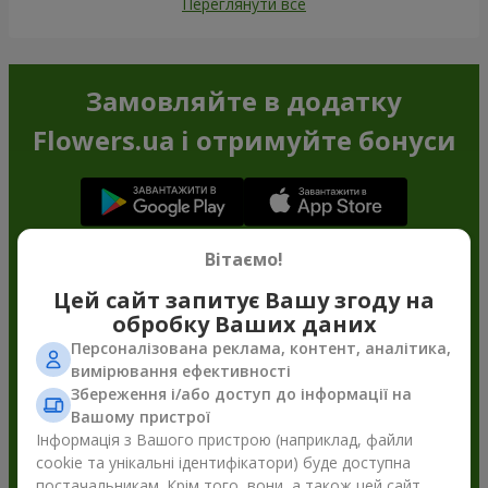
Переглянути все
Замовляйте в додатку
Flowers.ua і отримуйте бонуси
Вітаємо!
Цей сайт запитує Вашу згоду на
обробку Ваших даних
Персоналізована реклама, контент, аналітика,
вимірювання ефективності
Збереження і/або доступ до інформації на
Вашому пристрої
Інформація з Вашого пристрою (наприклад, файли
cookie та унікальні ідентифікатори) буде доступна
постачальникам. Крім того, вони, а також цей сайт