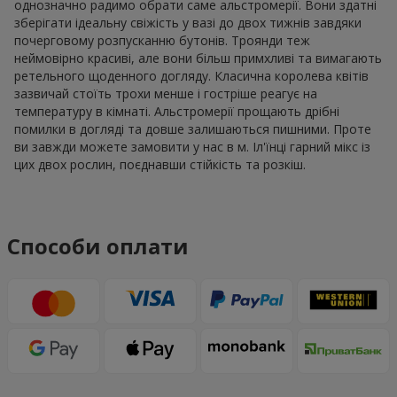
однозначно радимо обрати саме альстромерії. Вони здатні
зберігати ідеальну свіжість у вазі до двох тижнів завдяки
почерговому розпусканню бутонів. Троянди теж
неймовірно красиві, але вони більш примхливі та вимагають
ретельного щоденного догляду. Класична королева квітів
зазвичай стоїть трохи менше і гостріше реагує на
температуру в кімнаті. Альстромерії прощають дрібні
помилки в догляді та довше залишаються пишними. Проте
ви завжди можете замовити у нас в м. Іл'їнці гарний мікс із
цих двох рослин, поєднавши стійкість та розкіш.
Способи оплати