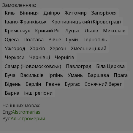
Замовлення в:
Київ
Вінниця
Дніпро
Житомир
Запоріжжя
Івано-Франківськ
Кропивницький (Кіровоград)
Кременчук
Кривий Ріг
Луцьк
Львів
Миколаїв
Одеса
Полтава
Рівне
Суми
Тернопіль
Ужгород
Харків
Херсон
Хмельницький
Черкаси
Чернівці
Чернігів
Самар (Новомосковськ)
Павлоград
Біла Церква
Буча
Васильків
Ірпінь
Умань
Варшава
Прага
Відень
Берлін
Ревне
Бургас
Сонячний берег
Варна
інші регіони
На інших мовах:
Eng:
Alstromerias
Рус:
Альстромерии