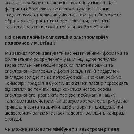
вони не перебивають запах інших квітів у кімнаті. Наші
флористи обожнюють експериментувати з такими
поєднаннями, створюючи унікальні текстури. Ви можете
обрати як контрастні кольорові рішення, так і ніжні
пастельні варіанти в один тон для особливої події.
Які є незвичайні композиції з альстромерій у
подарунок у м. Іл'їнці?
Ми завжди готові здивувати вас незвичайними формами та
оригінальним оформленням у м. Іл'їнці. Дуже популярні
зараз стильні капелюшні коробки, плетені кошики та
ексклюзивні композиції у формі серця. Такий подарунок
виглядає солідно та не потребує вази. Також ми робимо
неймовірні градієнтні букети, де відтінки плавно переходять
від світлих до темних. Якщо хочеться чогось зовсім
ексклюзивного, розкажіть про свої побажання нашим
талановитим майстрам. Ми врахуємо характер отримувача,
привід для свята та звички, щоб створити індивідуальний
шедевр, який запам'ятається надовго і залишить найкращі
спогади.
Чи можна замовити мінібукет з альстромерії для