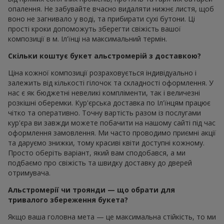
опалення. Не забувайте вчасно видаляти нижнє листя, щоб
воно не загнивало у воді, та прибирати сухі бутони. Ці
прості кроки допоможуть зберегти свіжість вашої
композиції в м. Іл'їнці на максимальний термін.
Скільки коштує букет альстромерій з доставкою?
Ціна кожної композиції розраховується індивідуально і
залежить від кількості гілочок та складності оформлення. У
нас є як бюджетні невеликі компліменти, так і величезні
розкішні оберемки. Кур'єрська доставка по Іл'їнцям працює
чітко та оперативно. Точну вартість разом із послугами
кур'єра ви завжди можете побачити на нашому сайті під час
оформлення замовлення. Ми часто проводимо приємні акції
та даруємо знижки, тому красиві квіти доступні кожному.
Просто оберіть варіант, який вам сподобався, а ми
подбаємо про свіжість та швидку доставку до дверей
отримувача.
Альстромерії чи троянди — що обрати для
тривалого збереження букета?
Якщо ваша головна мета — це максимальна стійкість, то ми