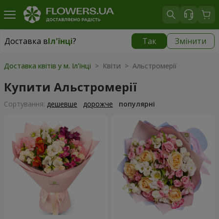
Доставка в
Іл'їнці
?
Так
Змінити
Доставка в
Іл'їнці
|
943 грн
Доставка квітів у м. Іл'їнці
> Квіти > Альстромерії
Купити Альстромерії
Сортування:
дешевше
дорожче
популярні