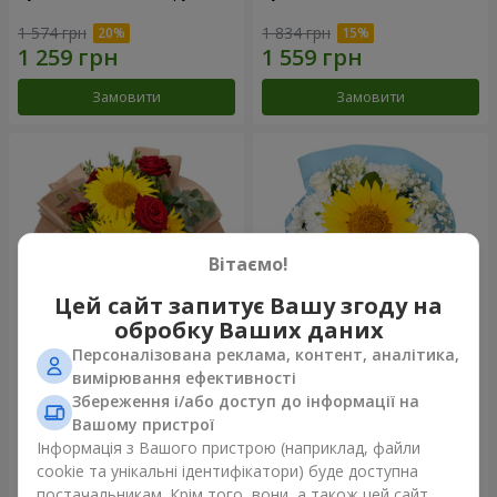
1 574 грн
1 834 грн
Замовити
Замовити
Вітаємо!
Цей сайт запитує Вашу згоду на
обробку Ваших даних
Персоналізована реклама, контент, аналітика,
Букет "Sunny love"
Букет "Промінь сонця
вимірювання ефективності
золотий"
Збереження і/або доступ до інформації на
1 110 грн
1 574 грн
Вашому пристрої
Інформація з Вашого пристрою (наприклад, файли
cookie та унікальні ідентифікатори) буде доступна
Замовити
Замовити
постачальникам. Крім того, вони, а також цей сайт