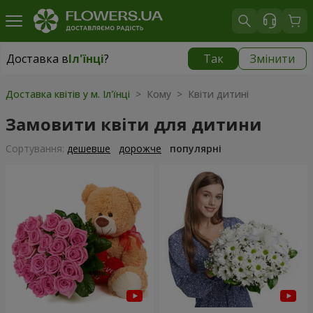
Доставка в
Іл'їнці
?
Так
Змінити
Доставка в
Іл'їнці
|
943 грн
Доставка квітів у м. Іл'їнці
> Кому > Квіти дитині
Замовити квіти для дитини
Сортування:
дешевше
дорожче
популярні