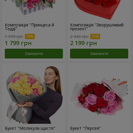
Композиція "Принцеса й
Композиція "Зворушливий
Тедді"
презент"
1 999 грн
2 443 грн
Замовити
Замовити
Букет "Молекули щастя"
Букет "Персея"