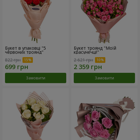
Букет в упаковці "5
Букет троянд "Моїй
червоних троянд"
красунечці!"
822 грн
2 621 грн
Замовити
Замовити