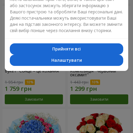
або застосунок зможуть зберігати інформацію з
Вашого пристрою та обробляти Ваші персональні дані.
Деякі постачальники можуть використовувати Ваші
дані на підставі законного інтересу. Ви можете змінити
свій вибір пізніше через посилання внизу сторінки.
Прийняти всі
Налаштувати
Букет "Сонце – це кохання"
Композиція "Червоний
оксамит"
1 954 грн
1 443 грн
Замовити
Замовити