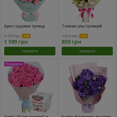
Букет кущових троянд
7 ніжних альстромерій
1 777 грн
1 011 грн
Замовити
Замовити
Букет "Дотик кохання" +
9 гілок фіолетової еустоми