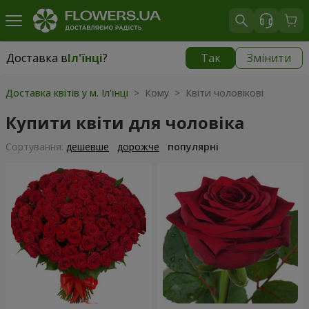
Доставка в
Іл'їнці
?
Так
Змінити
Доставка в
Іл'їнці
|
943 грн
Доставка квітів у м. Іл'їнці
> Кому > Квіти чоловікові
Купити квіти для чоловіка
Сортування:
дешевше
дорожче
популярні