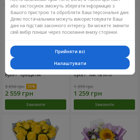
або застосунок зможуть зберігати інформацію з
Вашого пристрою та обробляти Ваші персональні дані.
Деякі постачальники можуть використовувати Ваші
дані на підставі законного інтересу. Ви можете змінити
свій вибір пізніше через посилання внизу сторінки.
Прийняти всі
Налаштувати
Букет "Хрещатик"
Букет "Ми та літо"
3 656 грн
1 399 грн
Замовити
Замовити