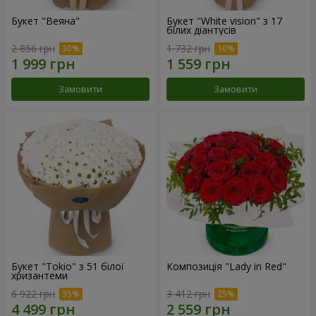
Букет "Веяна"
Букет "White vision" з 17
білих діантусів
2 856 грн
1 732 грн
Замовити
Замовити
Букет "Tokio" з 51 білої
Композиція "Lady in Red"
хризантеми
6 922 грн
3 412 грн