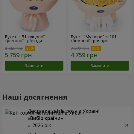
Букет із 51 кущової
Букет "My hope" зі 101
кремової троянди
кремової троянди
8 860 грн
7 322 грн
Замовити
Замовити
Наші досягнення
Доставка квітів року в Україні
«Вибір країни»
2026 рік