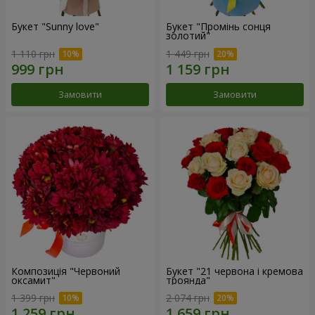
Букет "Sunny love"
Букет "Промінь сонця
золотий"
1 110 грн
1 449 грн
Замовити
Замовити
Композиція "Червоний
Букет "21 червона і кремова
оксамит"
троянда"
1 399 грн
2 074 грн