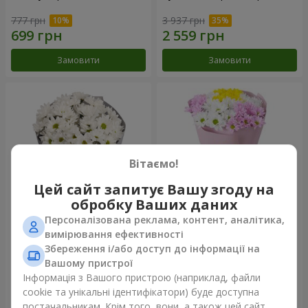
777 грн
3 937 грн
Замовити
Замовити
Вітаємо!
Цей сайт запитує Вашу згоду на
обробку Ваших даних
Персоналізована реклама, контент, аналітика,
Букет "Кіото" з 5 білих
Букет "Пори року"
вимірювання ефективності
хризантем
Збереження і/або доступ до інформації на
999 грн
1 124 грн
Вашому пристрої
Інформація з Вашого пристрою (наприклад, файли
cookie та унікальні ідентифікатори) буде доступна
Замовити
Замовити
постачальникам. Крім того, вони, а також цей сайт