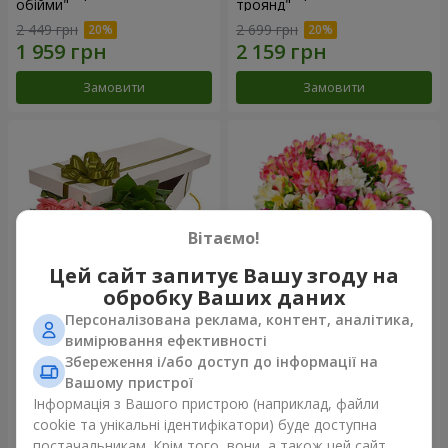
обійми"
троянд"
2 449 грн
2 699 грн
Замовити
Замовити
Вітаємо!
Цей сайт запитує Вашу згоду на
обробку Ваших даних
Персоналізована реклама, контент, аналітика,
Квіти в коробці "15 рожевих
Букет "Казка для двох!"
вимірювання ефективності
троянд"
Збереження і/або доступ до інформації на
2 305 грн
1 443 грн
Вашому пристрої
Інформація з Вашого пристрою (наприклад, файли
cookie та унікальні ідентифікатори) буде доступна
Замовити
Замовити
постачальникам. Крім того, вони, а також цей сайт