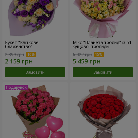
Букет "Квіткове
Мікс "Планета троянд" із 51
блаженство"
кущової троянди
2 399 грн
6 422 грн
Замовити
Замовити