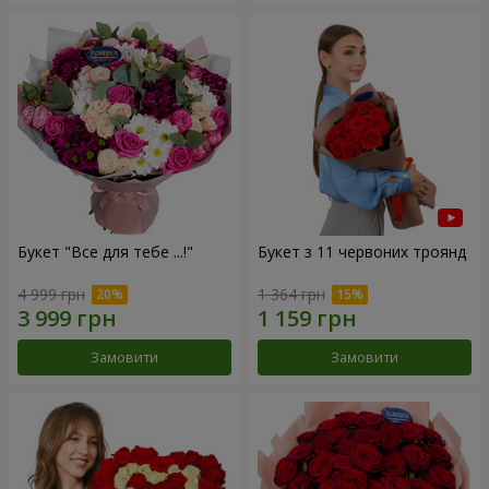
Букет "Все для тебе ...!"
Букет з 11 червоних троянд
4 999 грн
1 364 грн
Замовити
Замовити