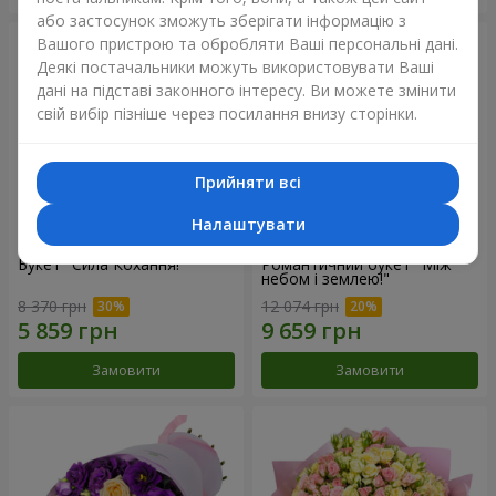
або застосунок зможуть зберігати інформацію з
Вашого пристрою та обробляти Ваші персональні дані.
Деякі постачальники можуть використовувати Ваші
дані на підставі законного інтересу. Ви можете змінити
свій вибір пізніше через посилання внизу сторінки.
Прийняти всі
Налаштувати
Букет "Сила Кохання!"
Романтичний букет "Між
небом і землею!"
8 370 грн
12 074 грн
Замовити
Замовити