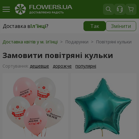
Доставка в
Іл'їнці
?
Так
Змінити
Доставка в
Іл'їнці
|
943 грн
Доставка квітів у м. Іл'їнці
> Подарунки > Повітряні кульки
Замовити повітряні кульки
Сортування:
дешевше
дорожче
популярні