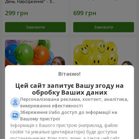
День Народження" - 3
кульки
Замовити
Замовити
Вітаємо!
Цей сайт запитує Вашу згоду на
обробку Ваших даних
Персоналізована реклама, контент, аналітика,
Коллекция шариков "День
Колекція кульок "Смайлики"
вимірювання ефективності
рождения" (с Тедди)
- 5 кульок
Збереження і/або доступ до інформації на
Вашому пристрої
Інформація з Вашого пристрою (наприклад, файли
cookie та унікальні ідентифікатори) буде доступна
Замовити
Замовити
постачальникам. Крім того, вони, а також цей сайт