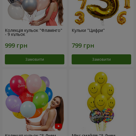
Колекція кульок "Фламінго"
Кульки "Цифри"
- 9 кульок
Замовити
Замовити
Колекція кульок "З Днем
Мікс смайлів "З Днем