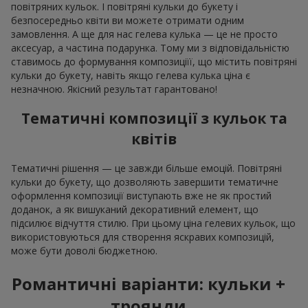
повітряних кульок. І повітряні кульки до букету і
безпосередньо квіти ви можете отримати одним
замовлення. А ще для нас гелева кулька — це не просто
аксесуар, а частина подарунка. Тому ми з відповідальністю
ставимось до формування композиціїї, що містить повітряні
кульки до букету, навіть якщо гелева кулька ціна є
незначною. Якісний результат гарантовано!
Тематичні композиції з кульок та
квітів
Тематичні рішення — це завжди більше емоцій. Повітряні
кульки до букету, що дозволяють завершити тематичне
оформлення композиції виступають вже не як простий
доданок, а як вишуканий декоративний елемент, що
підсилює відчуття стилю. При цьому ціна гелевих кульок, що
використовуються для створення яскравих композицій,
може бути доволі бюджетною.
Романтичні варіанти: кульки +
троянди