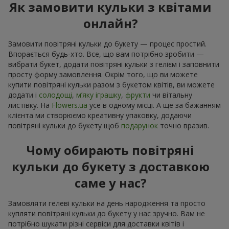
Як замовити кульки з квітами
онлайн?
Замовити повітряні кульки до букету — процес простий.
Впорається будь-хто. Все, що вам потрібно зробити —
вибрати букет, додати повітряні кульки з гелієм і заповнити
просту форму замовлення. Окрім того, що ви можете
купити повітряні кульки разом з букетом квітів, ви можете
додати і
солодощі
,
м’яку іграшку
,
фрукти
чи вітальну
листівку. На
Flowers.ua
усе в одному місці. А ще за бажанням
клієнта ми створюємо креативну упаковку, додаючи
повітряні кульки до букету щоб
подарунок
точно вразив.
Чому обирають повітряні
кульки до букету з доставкою
саме у нас?
Замовляти гелеві кульки на день народження та просто
купляти повітряні кульки до букету у нас зручно. Вам не
потрібно шукати різні сервіси для доставки квітів і