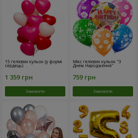
15 гелієвих кульок (у формі
Мікс гелієвих кульок "З
сердець)
Днем Народження"
Замовити
Замовити