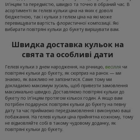
Іл'їнцям та передмістю, швидко та точно в обраний час. В
асортименті як гелієві кульки ціна на яких є доволі
бюджетною, так і кульки з гелієм ціна на які може
перевищувати вартість флористичної композиції. Які
вибирати повітряні кульки до букету вирішувати вам.
Швидка доставка кульок на
свята та особливі дати
Гелієві кульки з днем народження, на річницю,
весілля
чи
повітряні кульки до букету, як сюрприз на ранок — ми
знаємо, як важливо не запізнитися. Саме тому ми
докладаємо максимум зусиль, щоб привезти замовлення
максимально швидко. Доставляємо повітряні кульки до
букету по Іл'їнцям протягом кількох годин. А якщо вам
потрібен подарунок повітряні кульки до букету на певну
дату та час приймаємо передзамовлення і виконуємо ваші
побажання. На гелеві кульки ціна прийнятна кожному, тому
не відмовляйте собі в такому чудовому доданку, як
повітряні кульки до букету.