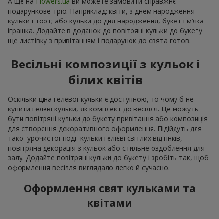
А ще на
Flowers.ua
ви можете замовити справжнє
подарункове тріо. Наприклад: квіти, з днем народження
кульки і торт; або кульки до дня народження, букет і м’яка
іграшка. Додайте в доданок до повітряні кульки до букету
ще листівку з привітанням і подарунок до свята готов.
Весільні композиції з кульок і
білих квітів
Оскільки ціна гелевої кульки є доступною, то чому б не
купити гелеві кульки, як комплект до весілля. Це можуть
бути повітряні кульки до букету привітання або композиція
для створення декоративного оформлення. Підійдуть для
такої урочистої події кульки гелієві світлих відтінків,
повітряна декорація з кульок або стильне оздоблення для
залу. Додайте повітряні кульки до букету і зробіть так, щоб
оформлення весілля виглядало легко й сучасно.
Оформлення свят кульками та
квітами