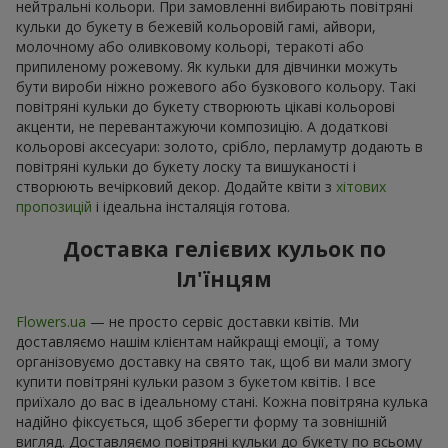
нейтральні кольори. При замовленні вибирають повітряні
кульки до букету в бежевій кольоровій гамі, айвори,
молочному або оливковому кольорі, теракоті або
припиленому рожевому. Як кульки для дівчинки можуть
бути вироби ніжно рожевого або бузкового кольору. Такі
повітряні кульки до букету створюють цікаві кольорові
акценти, не перевантажуючи композицію. А додаткові
кольорові аксесуари: золото, срібло, перламутр додають в
повітряні кульки до букету лоску та вишуканості і
створюють вечірковий декор. Додайте квіти з
хітових
пропозицій
і ідеальна інсталяція готова.
Доставка гелієвих кульок по
Іл'їнцям
Flowers.ua
— не просто сервіс доставки квітів. Ми
доставляємо нашім клієнтам найкращі емоції, а тому
організовуємо доставку на свято так, щоб ви мали змогу
купити повітряні кульки разом з букетом квітів. І все
приїхало до вас в ідеальному стані. Кожна повітряна кулька
надійно фіксується, щоб зберегти форму та зовнішній
вигляд. Доставляємо повітряні кульки до букету по всьому