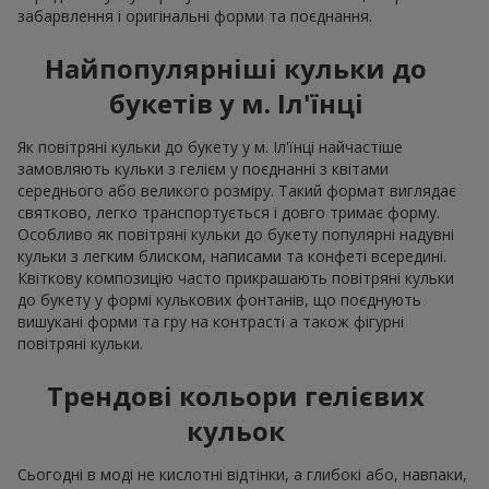
забарвлення і оригінальні форми та поєднання.
Найпопулярніші кульки до
букетів у м. Іл'їнці
Як повітряні кульки до букету у м. Іл'їнці найчастіше
замовляють кульки з гелієм у поєднанні з квітами
середнього або великого розміру. Такий формат виглядає
святково, легко транспортується і довго тримає форму.
Особливо як повітряні кульки до букету популярні надувні
кульки з легким блиском, написами та конфеті всередині.
Квіткову композицію часто прикрашають повітряні кульки
до букету у формі кулькових фонтанів, що поєднують
вишукані форми та гру на контрасті а також фігурні
повітряні кульки.
Трендові кольори гелієвих
кульок
Сьогодні в моді не кислотні відтінки, а глибокі або, навпаки,