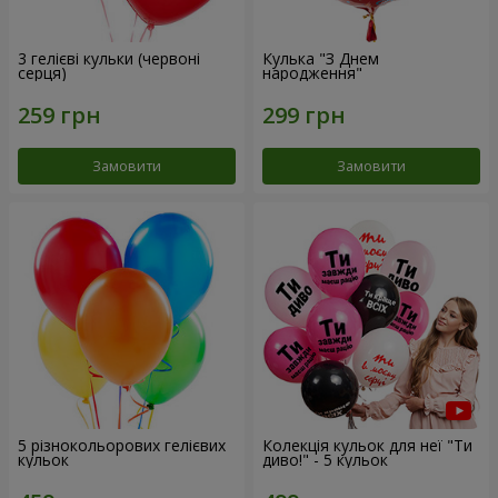
3 гелієві кульки (червоні
Кулька "З Днем
серця)
народження"
Замовити
Замовити
5 різнокольорових гелієвих
Колекція кульок для неї "Ти
кульок
диво!" - 5 кульок