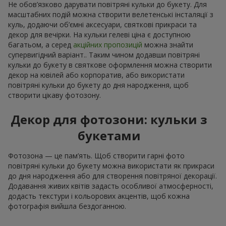
Не обов’язково дарувати повітряні кульки до букету. Для
масштабних подій можна створити велетенські інсталяції з
куль, додаючи об’ємні аксесуари, святкові прикраси та
декор для вечірки. На кульки гелеві ціна є доступною
багатьом, а серед
акційних пропозицій
можна знайти
супервигідний варіант.. Таким чином додавши повітряні
кульки до букету в святкове оформлення можна створити
декор на ювілей або корпоратив, або використати
повітряні кульки до букету до дня народження, щоб
створити цікаву фотозону.
Декор для фотозони: кульки з
букетами
Фотозона — це пам’ять. Щоб створити гарні фото
повітряні кульки до букету можна використати як прикраси
до дня народження або для створення повітряної декорації.
Додавання живих квітів задасть особливої атмосферності,
додасть текстури і кольорових акцентів, щоб кожна
фотографія вийшла бездоганною.