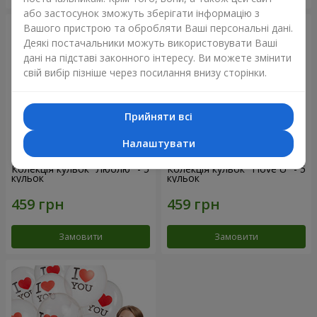
або застосунок зможуть зберігати інформацію з
Вашого пристрою та обробляти Ваші персональні дані.
Деякі постачальники можуть використовувати Ваші
дані на підставі законного інтересу. Ви можете змінити
свій вибір пізніше через посилання внизу сторінки.
Прийняти всі
Налаштувати
Колекція кульок "Люблю" - 5
Колекція кульок "I love U" - 5
кульок
кульок
Замовити
Замовити