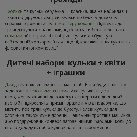
Троянди
та кульки сердечка — класика, яка не набридає. В
такий подарунок повітряні кульки до букету додають
справжню романтичну
атмосферу кохання
. Підійдуть до
троянд і кульки з написами, щоб сказати більше без слів
коханим
або стримані повітряні кульки до букету в
нейтральній кольоровій гамі, що підкреслюють вишуканість
флористичної композиції.
Дитячі набори: кульки + квіти
+ іграшки
Для дітей
важливі емоції та масштаб. Вьни будуть ціілком
задоволені
сезонними квітами
. Але кульки на день
народження дівчинці допоможуть створити відповідний
настрій і підкреслять приємні враження від подарунка, що
містить повітряні кульки до букету. Гелеві кульки для
хлопчика також дуже доречні. Навіть найпростіша машинка
або подарунковий конверт заграє іншими фарбами, коли до
нього додадуть набір кульок на день народження.