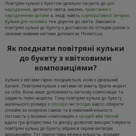
Повітряні кульки з букетом ідеально пасують до
дня
народження
, дитячого свята, ювілею,
привітання з
народженням дитини
а, іноді, навіть
корпоративної вечірки
.
Кульки
для чоловіка
теж доречні до свята. Замовити
повітряні кульки до букету з доставкою по Іл'їнцям разом зі
свіжими живими квітами допомогає Flowers.ua.
Як поєднати повітряні кульки
до букету з квітковими
композиціями?
Кульки з квітами гарно поєднуються, коли є ідеальний
баланс. Повітряні кульки з квітами не мають брати акцент
на себе. Вони лише доповнюють квіткову композицію та
задають певні акценти. Тому повітряні кульки до букету
маленького розміру з
гіпсофіл
чи
гвоздик
варто обирати
спокійні за колірною гамою та в невеликій кількості.
Натомість у великих композиціях з
орхідей
або
півоній
вдала гра флористики та декору дозволяє використовувати
повітряні кульки до букету зібрані в окремі витвори
аеродизайну. Тут припустима велика кількість, яскраве