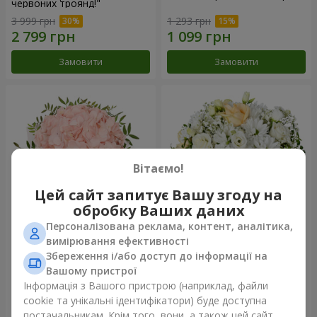
червоних троянд!"
3 999 грн
1 293 грн
Замовити
Замовити
Вітаємо!
Цей сайт запитує Вашу згоду на
обробку Ваших даних
Персоналізована реклама, контент, аналітика,
Квіти в коробці "Рожевий
Квіти у коробці "Білий шовк"
вимірювання ефективності
опал"
Збереження і/або доступ до інформації на
1 370 грн
1 599 грн
Вашому пристрої
Інформація з Вашого пристрою (наприклад, файли
cookie та унікальні ідентифікатори) буде доступна
Замовити
Замовити
постачальникам. Крім того, вони, а також цей сайт