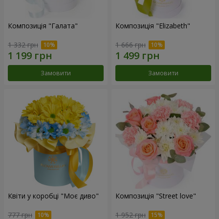
Композиція "Галата"
Композиція "Elizabeth"
1 332 грн
1 666 грн
Замовити
Замовити
Квіти у коробці "Моє диво"
Композиція "Street love"
777 грн
1 952 грн