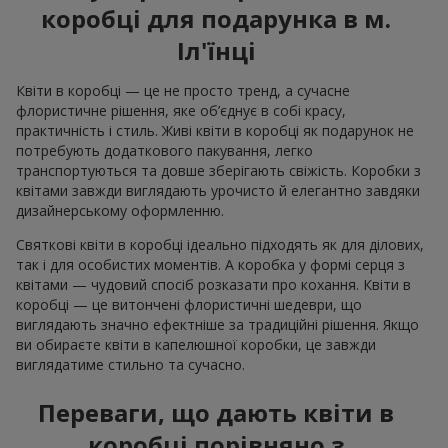
коробці для подарунка в м.
Іл'їнці
Квіти в коробці — це не просто тренд, а сучасне
флористичне рішення, яке об’єднує в собі красу,
практичність і стиль. Живі квіти в коробці як подарунок не
потребують додаткового пакування, легко
транспортуються та довше зберігають свіжість. Коробки з
квітами завжди виглядають урочисто й елегантно завдяки
дизайнерському оформленню.
Святкові квіти в коробці ідеально підходять як для ділових,
так і для особистих моментів. А коробка у формі серця з
квітами — чудовий спосіб розказати про кохання. Квіти в
коробці — це витончені флористичні шедеври, що
виглядають значно ефектніше за традиційні рішення. Якщо
ви обираєте квіти в капелюшної коробки, це завжди
виглядатиме стильно та сучасно.
Переваги, що дають квіти в
коробці порівняно з