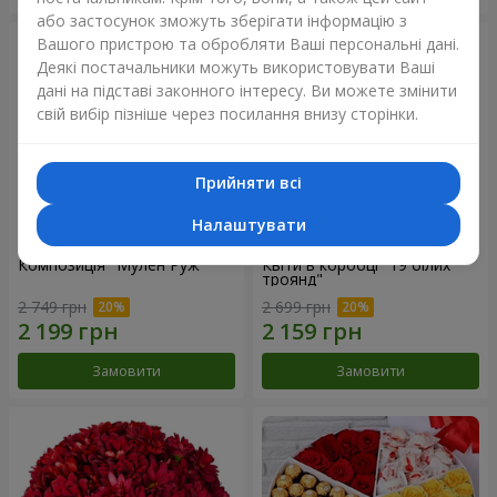
або застосунок зможуть зберігати інформацію з
Вашого пристрою та обробляти Ваші персональні дані.
Деякі постачальники можуть використовувати Ваші
дані на підставі законного інтересу. Ви можете змінити
свій вибір пізніше через посилання внизу сторінки.
Прийняти всі
Налаштувати
Композиція "Мулен Руж"
Квіти в коробці "19 білих
троянд"
2 749 грн
2 699 грн
Замовити
Замовити