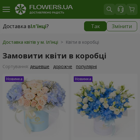
Доставка в
Іл'їнці
?
Так
Змінити
Доставка в
Іл'їнці
|
943 грн
Доставка квітів у м. Іл'їнці
> Квіти в коробці
Замовити квіти в коробці
Сортування:
дешевше
дорожче
популярні