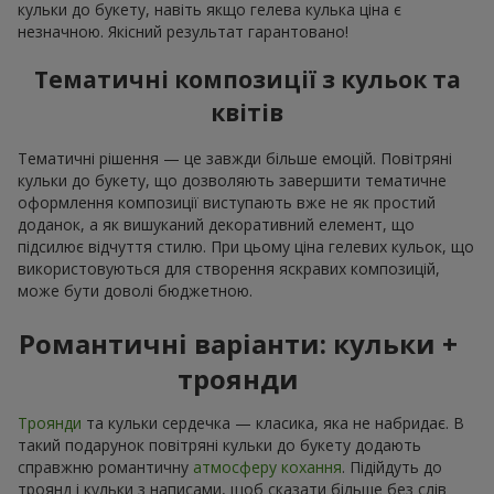
кульки до букету, навіть якщо гелева кулька ціна є
незначною. Якісний результат гарантовано!
Тематичні композиції з кульок та
квітів
Тематичні рішення — це завжди більше емоцій. Повітряні
кульки до букету, що дозволяють завершити тематичне
оформлення композиції виступають вже не як простий
доданок, а як вишуканий декоративний елемент, що
підсилює відчуття стилю. При цьому ціна гелевих кульок, що
використовуються для створення яскравих композицій,
може бути доволі бюджетною.
Романтичні варіанти: кульки +
троянди
Троянди
та кульки сердечка — класика, яка не набридає. В
такий подарунок повітряні кульки до букету додають
справжню романтичну
атмосферу кохання
. Підійдуть до
троянд і кульки з написами, щоб сказати більше без слів