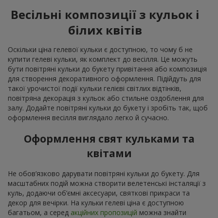
Весільні композиції з кульок і
білих квітів
Оскільки ціна гелевої кульки є доступною, то чому б не
купити гелеві кульки, як комплект до весілля. Це можуть
бути повітряні кульки до букету привітання або композиція
для створення декоративного оформлення. Підійдуть для
такої урочистої події кульки гелієві світлих відтінків,
повітряна декорація з кульок або стильне оздоблення для
залу. Додайте повітряні кульки до букету і зробіть так, щоб
оформлення весілля виглядало легко й сучасно.
Оформлення свят кульками та
квітами
Не обов’язково дарувати повітряні кульки до букету. Для
масштабних подій можна створити велетенські інсталяції з
куль, додаючи об’ємні аксесуари, святкові прикраси та
декор для вечірки. На кульки гелеві ціна є доступною
багатьом, а серед
акційних пропозицій
можна знайти