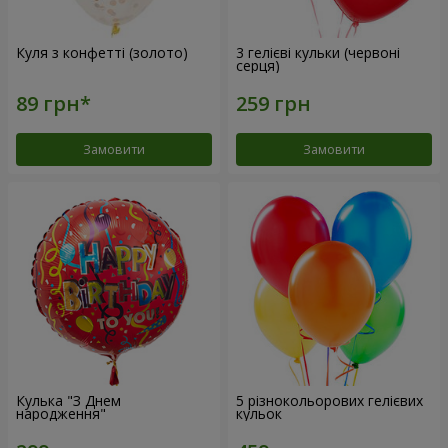
Куля з конфетті (золото)
3 гелієві кульки (червоні
серця)
Замовити
Замовити
Кулька "З Днем
5 різнокольорових гелієвих
народження"
кульок