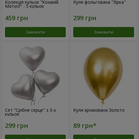
Колекція кульок "Коханій
Куля фольгована "Зірка"
Матусі!" - 5 кульок
Замовити
Замовити
Сет "Срібне серце" з 3-х
Куля хромована Золото
кульок