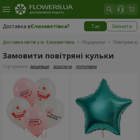
Доставка в
Єлизаветівка
?
Так
Змінити
Доставка в
Єлизаветівка
|
безкоштовно
Доставка квітів у м. Єлизаветівка
> Подарунки > Повітряні ку
Замовити повітряні кульки
Сортування:
дешевше
дорожче
популярні