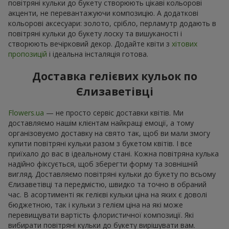
повітряні кульки до букету створюють цікаві кольорові
акценти, не перевантажуючи композицію. А додаткові
кольорові аксесуари: золото, срібло, перламутр додають в
повітряні кульки до букету лоску та вишуканості і
створюють вечірковий декор. Додайте квіти з
хітових
пропозицій
і ідеальна інсталяція готова.
Доставка гелієвих кульок по
Єлизаветівці
Flowers.ua
— не просто сервіс доставки квітів. Ми
доставляємо нашім клієнтам найкращі емоції, а тому
організовуємо доставку на свято так, щоб ви мали змогу
купити повітряні кульки разом з букетом квітів. І все
приїхало до вас в ідеальному стані. Кожна повітряна кулька
надійно фіксується, щоб зберегти форму та зовнішній
вигляд. Доставляємо повітряні кульки до букету по всьому
Єлизаветівці та передмістю, швидко та точно в обраний
час. В асортименті як гелієві кульки ціна на яких є доволі
бюджетною, так і кульки з гелієм ціна на які може
перевищувати вартість флористичної композиції. Які
вибирати повітряні кульки до букету вирішувати вам.