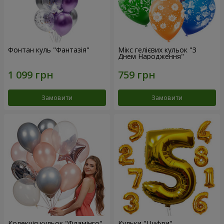
Фонтан куль "Фантазія"
Мікс гелієвих кульок "З
Днем Народження"
Замовити
Замовити
Колекція кульок "Фламінго"
Кульки "Цифри"