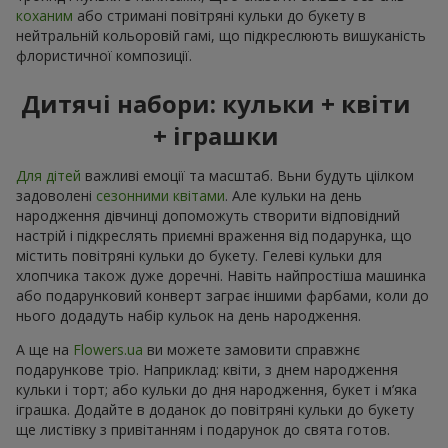
коханим
або стримані повітряні кульки до букету в
нейтральній кольоровій гамі, що підкреслюють вишуканість
флористичної композиції.
Дитячі набори: кульки + квіти
+ іграшки
Для дітей
важливі емоції та масштаб. Вьни будуть ціілком
задоволені
сезонними квітами
. Але кульки на день
народження дівчинці допоможуть створити відповідний
настрій і підкреслять приємні враження від подарунка, що
містить повітряні кульки до букету. Гелеві кульки для
хлопчика також дуже доречні. Навіть найпростіша машинка
або подарунковий конверт заграє іншими фарбами, коли до
нього додадуть набір кульок на день народження.
А ще на
Flowers.ua
ви можете замовити справжнє
подарункове тріо. Наприклад: квіти, з днем народження
кульки і торт; або кульки до дня народження, букет і м’яка
іграшка. Додайте в доданок до повітряні кульки до букету
ще листівку з привітанням і подарунок до свята готов.