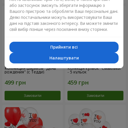
або застосунок зможуть зберігати інформацію з
Вашого пристрою та обробляти Ваші персональні дані.
Деякі постачальники можуть використовувати Ваші
дані на підставі законного інтересу. Ви можете змінити
свій вибір пізніше через посилання внизу сторінки.
Прийняти всі
Налаштувати
Коллекция шариков "День
Колекція кульок "Смайлики"
рождения" (с Тедди)
- 5 кульок
Замовити
Замовити