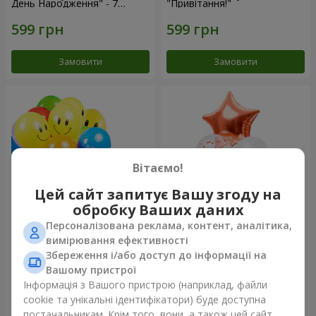
День Народження" - 7
"Привітання!"
кульок
Замовити
Замовити
Вітаємо!
Цей сайт запитує Вашу згоду на
обробку Ваших даних
Персоналізована реклама, контент, аналітика,
Колекція кульок "Веселий
Фонтан куль “Світ чудес”
вимірювання ефективності
День Народження" - 3
Збереження і/або доступ до інформації на
кульки
Вашому пристрої
Інформація з Вашого пристрою (наприклад, файли
cookie та унікальні ідентифікатори) буде доступна
Замовити
Замовити
постачальникам. Крім того, вони, а також цей сайт