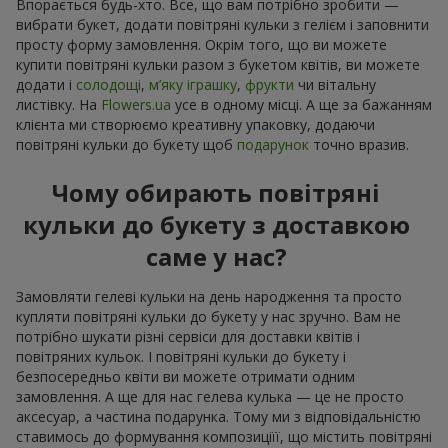
Впорається будь-хто. Все, що вам потрібно зробити —
вибрати букет, додати повітряні кульки з гелієм і заповнити
просту форму замовлення. Окрім того, що ви можете
купити повітряні кульки разом з букетом квітів, ви можете
додати і
солодощі
,
м’яку іграшку
,
фрукти
чи вітальну
листівку. На
Flowers.ua
усе в одному місці. А ще за бажанням
клієнта ми створюємо креативну упаковку, додаючи
повітряні кульки до букету щоб
подарунок
точно вразив.
Чому обирають повітряні
кульки до букету з доставкою
саме у нас?
Замовляти гелеві кульки на день народження та просто
купляти повітряні кульки до букету у нас зручно. Вам не
потрібно шукати різні сервіси для доставки квітів і
повітряних кульок. І повітряні кульки до букету і
безпосередньо квіти ви можете отримати одним
замовлення. А ще для нас гелева кулька — це не просто
аксесуар, а частина подарунка. Тому ми з відповідальністю
ставимось до формування композиціїї, що містить повітряні