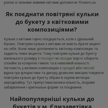
разом зі свіжими живими квітами допомогає Flowers.ua.
Як поєднати повітряні кульки
до букету з квітковими
композиціями?
Кульки з квітами гарно поєднуються, коли є ідеальний
баланс. Повітряні кульки з квітами не мають брати акцент
на себе. Вони лише доповнюють квіткову композицію та
задають певні акценти. Тому повітряні кульки до букету
маленького розміру з
гіпсофіл
чи
гвоздик
варто обирати
спокійні за колірною гамою та в невеликій кількості.
Натомість у великих композиціях з
орхідей
або
півоній
вдала гра флористики та декору дозволяє використовувати
повітряні кульки до букету зібрані в окремі витвори
аеродизайну. Тут припустима велика кількість, яскраве
забарвлення і оригінальні форми та поєднання.
Найпопулярніші кульки до
букетів у м. Єлизаветівка