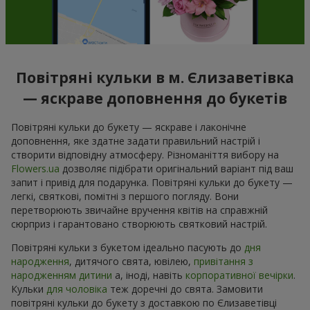
Повітряні кульки в м. Єлизаветівка
— яскраве доповнення до букетів
Повітряні кульки до букету — яскраве і лаконічне
доповнення, яке здатне задати правильний настрій і
створити відповідну атмосферу. Різноманіття вибору на
Flowers.ua
дозволяє підібрати оригінальний варіант під ваш
запит і привід для подарунка. Повітряні кульки до букету —
легкі, святкові, помітні з першого погляду. Вони
перетворюють звичайне вручення квітів на справжній
сюрприз і гарантовано створюють святковий настрій.
Повітряні кульки з букетом ідеально пасують до
дня
народження
, дитячого свята, ювілею,
привітання з
народженням дитини
а, іноді, навіть
корпоративної вечірки
.
Кульки
для чоловіка
теж доречні до свята. Замовити
повітряні кульки до букету з доставкою по Єлизаветівці