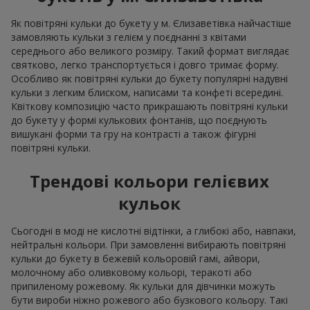
Як повітряні кульки до букету у м. Єлизаветівка найчастіше
замовляють кульки з гелієм у поєднанні з квітами
середнього або великого розміру. Такий формат виглядає
святково, легко транспортується і довго тримає форму.
Особливо як повітряні кульки до букету популярні надувні
кульки з легким блиском, написами та конфеті всередині.
Квіткову композицію часто прикрашають повітряні кульки
до букету у формі кулькових фонтанів, що поєднують
вишукані форми та гру на контрасті а також фігурні
повітряні кульки.
Трендові кольори гелієвих
кульок
Сьогодні в моді не кислотні відтінки, а глибокі або, навпаки,
нейтральні кольори. При замовленні вибирають повітряні
кульки до букету в бежевій кольоровій гамі, айвори,
молочному або оливковому кольорі, теракоті або
припиленому рожевому. Як кульки для дівчинки можуть
бути вироби ніжно рожевого або бузкового кольору. Такі