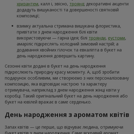
хризантем
, калл і, звісно,
троянд
; декоративні акценти
додадуть вишуканості та довершеності святковій
композиції;
взимку актуальна стримана вишукана флористика,
привітати з днем народження білі квіти
використовуючи — гарна ідея; білі
троянди
,
еустоми
,
амаріліс підкреслять холодний зимовий настрій; а
додавання хвойних гілочок та евкаліпта в букет на
день народження довершить картину.
Сезонні квіти додані в букет на день народження
підкреслюють природну красу моменту. А, щоб зробити
подарунок особливим, ми створюємо з них персоналізовану
композицію, яка відповідає настрою та характеру
отримувача, наприклад з днем народження жінці квіти у
коробці. Такий оригінальний букет на день народження або
букет на ювілей вражає в саме серденько.
День народження з ароматом квітів
Запах квітів — це перше, що відчуває людина, отримуючи
букет квітів з днем народження. Саме яскравий аромат