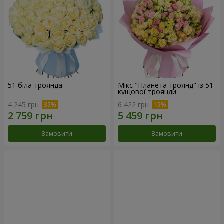
51 біла троянда
Мікс "Планета троянд" із 51
кущової троянди
4 245 грн
6 422 грн
Замовити
Замовити