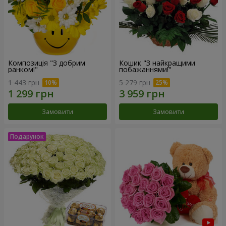
Композиція "З добрим
Кошик "З найкращими
ранком!"
побажаннями!"
1 443 грн
5 279 грн
Замовити
Замовити