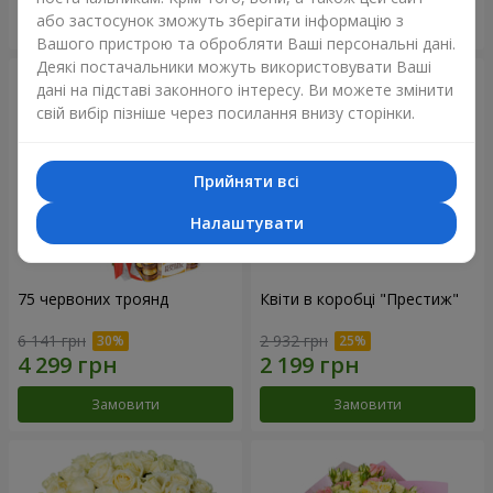
або застосунок зможуть зберігати інформацію з
Замовити
Замовити
Вашого пристрою та обробляти Ваші персональні дані.
Деякі постачальники можуть використовувати Ваші
дані на підставі законного інтересу. Ви можете змінити
свій вибір пізніше через посилання внизу сторінки.
Прийняти всі
Налаштувати
75 червоних троянд
Квіти в коробці "Престиж"
6 141 грн
2 932 грн
Замовити
Замовити