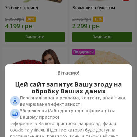
75 білих троянд
Ведмедик з букетом
5 999 грн
2 705 грн
Замовити
Замовити
Вітаємо!
Цей сайт запитує Вашу згоду на
обробку Ваших даних
Персоналізована реклама, контент, аналітика,
вимірювання ефективності
Збереження і/або доступ до інформації на
151 червона троянда
Букет "Очей чарівність"
Вашому пристрої
Інформація з Вашого пристрою (наприклад, файли
13 380 грн
3 449 грн
cookie та унікальні ідентифікатори) буде доступна
постачальникам. Крім того, вони, а також цей сайт