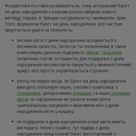
Флористика постійно розвивається, тому актуальний букет
на день народження з кожним роком набуває нового
вигляду. Наразі, в трендах натуральність і мінімалізм. Крім
того, формуючи букет на день народження, все частіше
звертається увага на сезонність:
весняні квіти з днем народження асоціюються з
весняною свіжістю, легкістю та оновленням; в таких
композиціях ідеально відіграють
півонії
,
тюльпани
незвичних сортів та гіацинти; для подарунка з днем
народження весняні квіти пакуються у мінімалістичний
крафт або просто перев’язуються стрічкою;
влітку на перше місце, як букет на день народження
виходять популярні пишні, соковиті композиції з
соняшників
, декоративних
ромашок
та інших
сезонних
квітів
; як оформлення актуальна асиметрія в
оригінальному пакуванні з мішковини або з днем
народження квіти у кошику;
як подарунок з днем народження осінні квіти мають
виглядати тепло і охайно; тут підійде з днем
народження жінці осінній букет виготовлений з