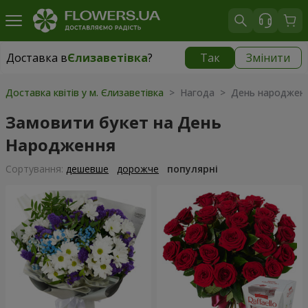
Доставка в
Єлизаветівка
?
Так
Змінити
Доставка в
Єлизаветівка
|
безкоштовно
Доставка квітів у м. Єлизаветівка
> Нагода > День народжен
Замовити букет на День
Народження
Сортування:
дешевше
дорожче
популярні