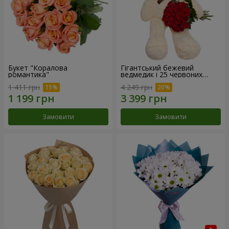
Букет "Коралова
Гігантський бежевий
романтика"
ведмедик і 25 червоних
троянд
1 411 грн
4 249 грн
Замовити
Замовити