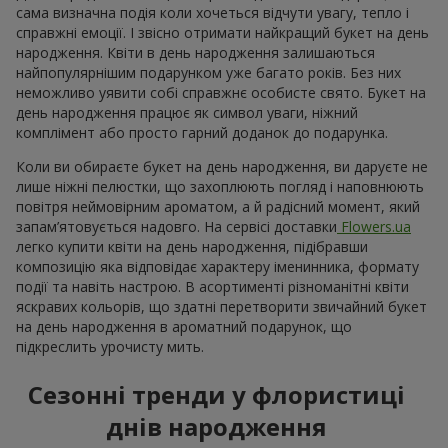
сама визначна подія коли хочеться відчути увагу, тепло і
справжні емоції. І звісно отримати найкращий букет на день
народження. Квіти в день народження залишаються
найпопулярнішим подарунком уже багато років. Без них
неможливо уявити собі справжнє особисте свято. Букет на
день народження працює як символ уваги, ніжний
комплімент або просто гарний доданок до подарунка.
Коли ви обираєте букет на день народження, ви даруєте не
лише ніжні пелюстки, що захоплюють погляд і наповнюють
повітря неймовірним ароматом, а й радісний момент, який
запам’ятовується надовго. На сервісі доставки
Flowers.ua
легко купити квіти на день народження, підібравши
композицію яка відповідає характеру іменинника, формату
події та навіть настрою. В асортименті різноманітні квіти
яскравих кольорів, що здатні перетворити звичайний букет
на день народження в ароматний подарунок, що
підкреслить урочисту мить.
Сезонні тренди у флористиці
днів народження