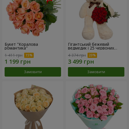
Букет "Коралова
Гігантський бежевий
романтика"
ведмедик і 25 червоних
троянд
1 411 грн
4 374 грн
Замовити
Замовити