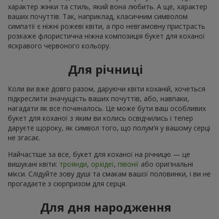
характер жінки та стиль, який вона любить. А ще, характер
ваших почуттів. Так, наприклад, класичним символом
симпатії є ніжні рожеві квіти, а про невгамовну пристрасть
розкаже флористична ніжна композиція букет для коханої
яскравого червоного кольору.
Для річниці
Коли ви вже довго разом, даруючи квіти коханій, хочеться
підкреслити значущість ваших почуттів, або, навпаки,
нагадати як все починалось. Це може бути ваш особливих
букет для коханої з яким ви колись освідчились і тепер
даруєте щороку, як символ того, що полум’я у вашому серці
не згасає.
Найчастіше за все, букет для коханої на річницю — це
вишукані квіти:
троянди
,
орхідеї
,
півонії
або оригінальні
мікси. Слідуйте зову душі та смакам вашої половинки, і ви не
прогадаєте з сюрпризом для серця.
Для дня народження