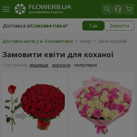
Доставка в
Єлизаветівка
?
Так
Змінити
Доставка в
Єлизаветівка
|
безкоштовно
Доставка квітів у м. Єлизаветівка
> Кому > Квіти коханій
Замовити квіти для коханої
Сортування:
дешевше
дорожче
популярні