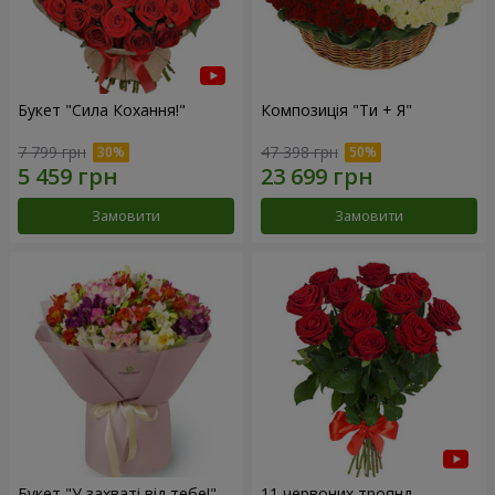
Букет "Сила Кохання!"
Композиція "Ти + Я"
7 799 грн
47 398 грн
Замовити
Замовити
Букет "У захваті від тебе!"
11 червоних троянд