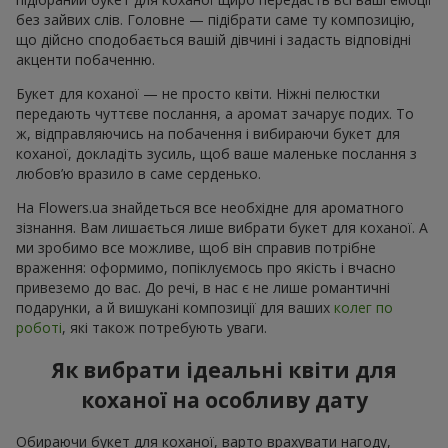
без зайвих слів. Головне — підібрати саме ту композицію,
що дійсно сподобається вашій дівчині і задасть відповідні
акценти побаченню.
Букет для коханої — не просто квіти. Ніжні пелюстки
передають чуттєве послання, а аромат зачарує подих. То
ж, відправляючись на побачення і вибираючи букет для
коханої, докладіть зусиль, щоб ваше маленьке послання з
любов’ю вразило в саме серденько.
На Flowers.ua знайдеться все необхідне для ароматного
зізнання. Вам лишається лише вибрати букет для коханої. А
ми зробимо все можливе, щоб він справив потрібне
враження: оформимо, попіклуємось про якість і вчасно
привеземо до вас. До речі, в нас є не лише романтичні
подарунки, а й вишукані композиції для ваших
колег по
роботі
, які також потребують уваги.
Як вибрати ідеальні квіти для
коханої на особливу дату
Обираючи букет для коханої, варто врахувати нагоду,