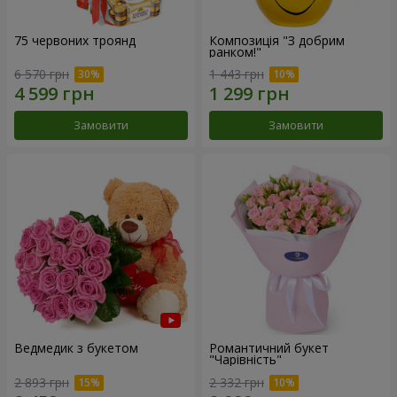
75 червоних троянд
Композиція "З добрим
ранком!"
6 570 грн
1 443 грн
Замовити
Замовити
Ведмедик з букетом
Романтичний букет
"Чарівність"
2 893 грн
2 332 грн