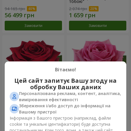
тобою"
94 165 грн
2 074 грн
Замовити
Замовити
Вітаємо!
Цей сайт запитує Вашу згоду на
обробку Ваших даних
Персоналізована реклама, контент, аналітика,
Червона троянда
Рожева троянда (поштучно)
вимірювання ефективності
(поштучно)
Збереження і/або доступ до інформації на
Вашому пристрої
Інформація з Вашого пристрою (наприклад, файли
cookie та унікальні ідентифікатори) буде доступна
Замовити
Замовити
постачальникам. Крім того, вони, а також цей сайт