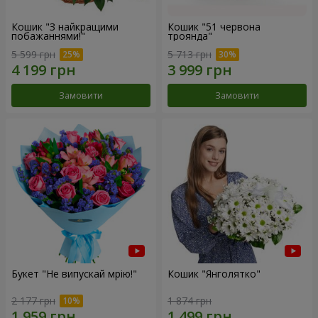
Кошик "З найкращими
Кошик "51 червона
побажаннями!"
троянда"
5 599 грн
5 713 грн
Замовити
Замовити
Букет "Не випускай мрію!"
Кошик "Янголятко"
2 177 грн
1 874 грн