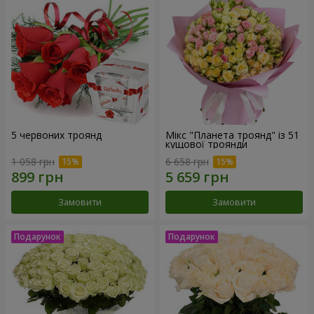
5 червоних троянд
Мікс "Планета троянд" із 51
кущової троянди
1 058 грн
6 658 грн
Замовити
Замовити