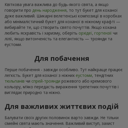
Квіткова увага важлива до будь-якого свята, а якщо
говорити про
день народження
, то тут букет для коханої
дуже важливий. Шикарні велетенські композиції в коробках
або мінімалістичний букет для коханої в ніжному крафті —
вибирайте те, що створить свято почуттів. Якщо кохана
любить яскравість і харизму, оберіть
орхідеї
,
гортензії
чи
лілії, якщо витонченість та елегантність — троянди та
еустоми.
Для побачення
Перше побачення - завжди особливо. Тут найкраще працює
легкість. Букет для коханої з ніжних
еустоми
, тендітних
тюльпанів
чи
спрей-троянди
рожевого або кремового
кольору, м’яко передасть вираження трепетних почуттів і
виглядає природно та ніжно.
Для важливих життєвих подій
Балувати своїх других половинок варто завжди. Не тільки
сімейні свята мають значення. Важливий виступ, захист