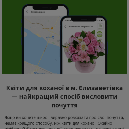
Квіти для коханої в м. Єлизаветівка
— найкращий спосіб висловити
почуття
Якщо ви хочете щиро і виразно розказати про свої почуття,
немає кращого способу, ніж квіти для коханої. Охайно
підібраний букет для коханої щиро передасть всі ваші емоції