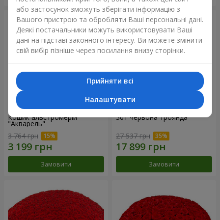
або застосунок зможуть зберігати інформацію з
Вашого пристрою та обробляти Ваші персональні дані.
Деякі постачальники можуть використовувати Ваші
дані на підставі законного інтересу. Ви можете змінити
свій вибір пізніше через посилання внизу сторінки.
Прийняти всі
Налаштувати
Кошик альстромерій
301 червона троянда
"Акварель"
3 764 грн
27 537 грн
Замовити
Замовити