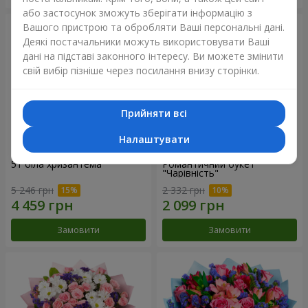
або застосунок зможуть зберігати інформацію з
Вашого пристрою та обробляти Ваші персональні дані.
Деякі постачальники можуть використовувати Ваші
дані на підставі законного інтересу. Ви можете змінити
свій вибір пізніше через посилання внизу сторінки.
Прийняти всі
Налаштувати
51 біла хризантема
Романтичний букет
"Чарівність"
5 246 грн
2 332 грн
Замовити
Замовити