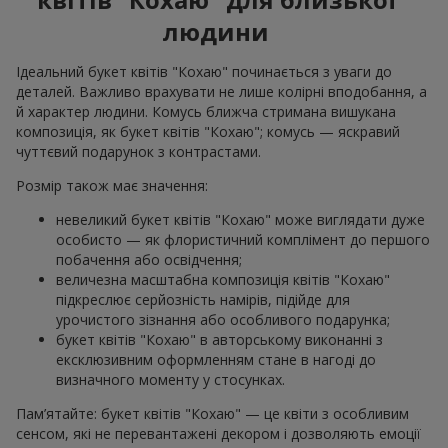
людини
Ідеальний букет квітів "Кохаю" починається з уваги до
деталей. Важливо врахувати не лише колірні вподобання, а
й характер людини. Комусь ближча стримана вишукана
композиція, як букет квітів "Кохаю"; комусь — яскравий
чуттєвий подарунок з контрастами.
Розмір також має значення:
невеликий букет квітів "Кохаю" може виглядати дуже
особисто — як флористичний комплімент до першого
побачення або освідчення;
величезна масштабна композиція квітів "Кохаю"
підкреслює серйозність намірів, підійде для
урочистого зізнання або особливого подарунка;
букет квітів "Кохаю" в авторському виконанні з
ексклюзивним оформленням стане в нагоді до
визначного моменту у стосунках.
Пам’ятайте: букет квітів "Кохаю" — це квіти з особливим
сенсом, які не перевантажені декором і дозволяють емоції