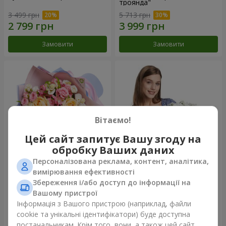
троянда"
3 499 грн
5 713 грн
Замовити
Замовити
Вітаємо!
Цей сайт запитує Вашу згоду на
обробку Ваших даних
Персоналізована реклама, контент, аналітика,
Букет "Казка мого життя"
Кошик "Янголятко"
вимірювання ефективності
Збереження і/або доступ до інформації на
2 399 грн
1 874 грн
Вашому пристрої
Інформація з Вашого пристрою (наприклад, файли
cookie та унікальні ідентифікатори) буде доступна
Замовити
Замовити
постачальникам. Крім того, вони, а також цей сайт