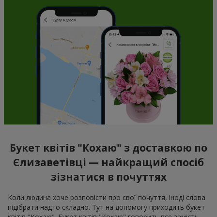
Букет квітів "Кохаю" з доставкою по
Єлизаветівці — найкращий спосіб
зізнатися в почуттях
Коли людина хоче розповісти про свої почуття, іноді слова
підібрати надто складно. Тут на допомогу приходить букет
квітів "Кохаю". Букет квітів "Кохаю" говорить все замість