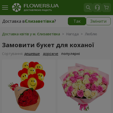
Доставка в
Єлизаветівка
?
Так
Змінити
Доставка в
Єлизаветівка
|
безкоштовно
Доставка квітів у м. Єлизаветівка
> Нагода > Люблю
Замовити букет для коханої
Сортування:
дешевше
дорожче
популярні