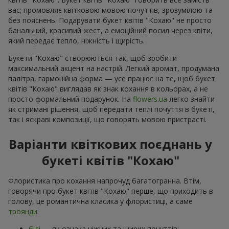
вас; промовляє квітковою мовою почуттів, зрозумілою та
без пояснень. Подарувати букет квітів "Кохаю" не просто
банальний, красивий жест, а емоційний посил через квіти,
який передає тепло, ніжність і щирість.
Букети "Кохаю" створюються так, щоб зробити
максимальний акцент на настрій. Легкий аромат, продумана
палітра, гармонійна форма — усе працює на те, щоб букет
квітів "Кохаю" виглядав як знак кохання в кольорах, а не
просто формальний подарунок. На
flowers.ua
легко знайти
як стримані рішення, щоб передати теплі почуття в букеті,
так і яскраві композиції, що говорять мовою пристрасті.
Варіанти квіткових поєднань у
букеті квітів "Кохаю"
Флористика про кохання напрочуд багатогранна. Втім,
говорячи про букет квітів "Кохаю" перше, що приходить в
голову, це романтична класика у флористиці, а саме
троянди
:
білі
— як ознака ніжних та щирих почуттів;