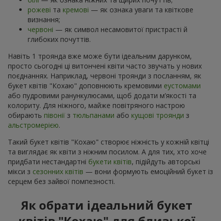
рожеві
та
кремові
— як ознака уваги та квіткове
визнання;
червоні
— як символ несамовитої пристрасті й
глибоких почуттів.
Навіть 1 троянда вже може бути ідеальним дарунком,
просто сьогодні ці витончені квіти часто звучать у нових
поєднаннях. Наприклад, червоні троянди з посланням, як
букет квітів "Кохаю" доповнюють кремовими
еустомами
або пудровими ранункулюсами, щоб додати м’якості та
колориту. Для ніжного, майже повітряного настрою
обирають
півонії
з
тюльпанами
або
кущові троянди
з
альстромерією
.
Такий букет квітів "Кохаю" створює ніжність у кожній квітці
та виглядає як квіти з ніжним посилом. А для тих, хто хоче
придбати нестандартні
букети квітів
, підійдуть авторські
мікси з
сезонних квітів
— вони формують емоційний букет із
серцем без зайвої помпезності.
Як обрати ідеальний букет
квітів "Кохаю" для близької