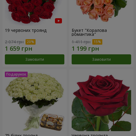
19 червоних троянд
Букет "Коралова
романтика"
2 074 грн
1 411 грн
Замовити
Замовити
75 білих троянд
Червона троянда