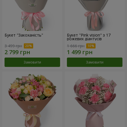
Букет "Закоханість"
Букет "Pink vision" з 17
рожевих діантусів
3 499 грн
1 666 грн
Замовити
Замовити