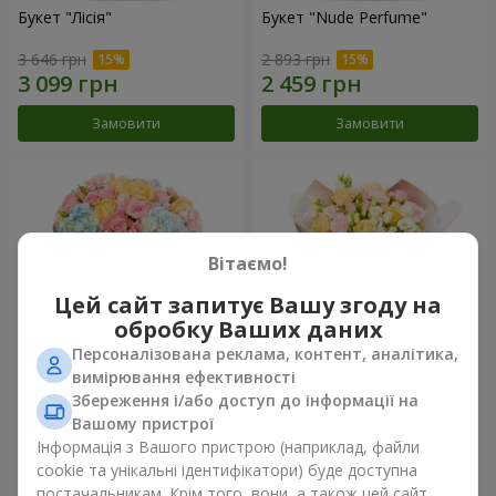
Букет "Лісія"
Букет "Nude Perfume"
3 646 грн
2 893 грн
Замовити
Замовити
Вітаємо!
Цей сайт запитує Вашу згоду на
обробку Ваших даних
Персоналізована реклама, контент, аналітика,
вимірювання ефективності
Збереження і/або доступ до інформації на
Букет "Ніжність світанку"
Букет "Дотик ніжності"
Вашому пристрої
4 399 грн
2 624 грн
Інформація з Вашого пристрою (наприклад, файли
cookie та унікальні ідентифікатори) буде доступна
постачальникам. Крім того, вони, а також цей сайт