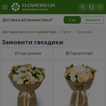
Доставка в
Єлизаветівка
?
Так
Змінити
Доставка в
Єлизаветівка
|
безкоштовно
Доставка квітів у м. Єлизаветівка
> Квіти > Гвоздики
Замовити гвоздики
Сортування
Підкатегорії