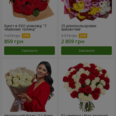
Букет в ЕКО упаковці "7
25 різнокольорових
червоних троянд"
хризантем!
1 074 грн
3 574 грн
Замовити
Замовити
Авторський букет "11 білих
51 червона і біла троянда!