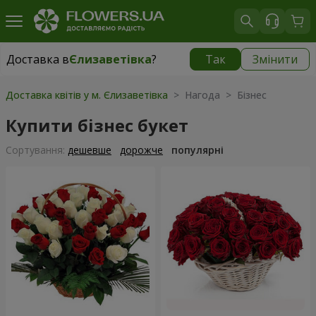
Доставка в
Єлизаветівка
?
Так
Змінити
Доставка в
Єлизаветівка
|
безкоштовно
Доставка квітів у м. Єлизаветівка
> Нагода > Бізнес
Купити бізнес букет
Сортування:
дешевше
дорожче
популярні