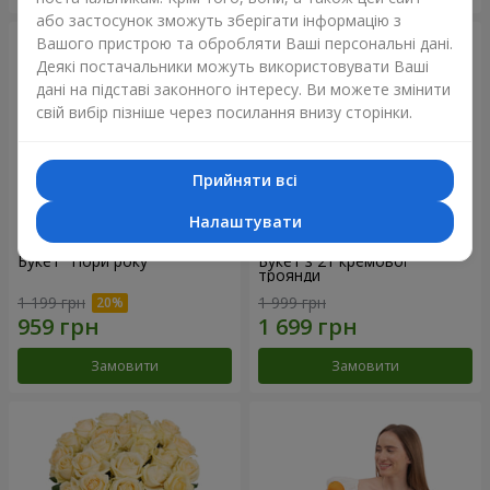
або застосунок зможуть зберігати інформацію з
Вашого пристрою та обробляти Ваші персональні дані.
Деякі постачальники можуть використовувати Ваші
дані на підставі законного інтересу. Ви можете змінити
свій вибір пізніше через посилання внизу сторінки.
Прийняти всі
Налаштувати
Букет "Пори року"
Букет з 21 кремової
троянди
1 199 грн
1 999 грн
Замовити
Замовити