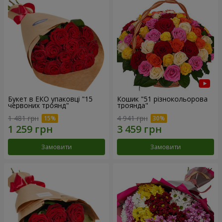
Букет в ЕКО упаковці "15
Кошик "51 різнокольорова
червоних троянд"
троянда"
1 481 грн
4 941 грн
Замовити
Замовити