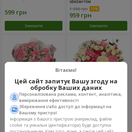
хризантем
1 066 грн
Замовити
Замовити
Вітаємо!
Цей сайт запитує Вашу згоду на
обробку Ваших даних
Персоналізована реклама, контент, аналітика,
Букет "Королева
Квіти в коробці "Помпадур"
вимірювання ефективності
Карибського моря"
Збереження і/або доступ до інформації на
1 374 грн
2 124 грн
Вашому пристрої
Інформація з Вашого пристрою (наприклад, файли
cookie та унікальні ідентифікатори) буде доступна
Замовити
Замовити
постачальникам. Крім того, вони, а також цей сайт