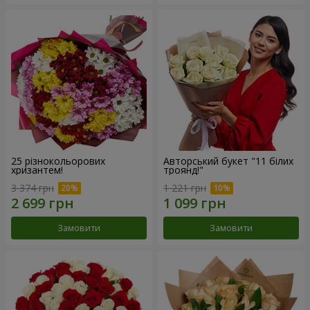
25 різнокольорових
Авторський букет "11 білих
хризантем!
троянд!"
3 374 грн
1 221 грн
Замовити
Замовити