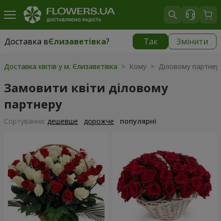
Доставка в
Єлизаветівка
?
Так
Змінити
Доставка в
Єлизаветівка
|
безкоштовно
Доставка квітів у м. Єлизаветівка
> Кому > Діловому партнер
Замовити квіти діловому
партнеру
Сортування:
дешевше
дорожче
популярні