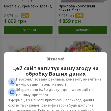
Букет з 25 кремових троянд
Фруктова композиція
«Коста-Ріка»
2 374 грн
8 098 грн
Замовити
Замовити
Вітаємо!
Цей сайт запитує Вашу згоду на
обробку Ваших даних
Персоналізована реклама, контент, аналітика,
вимірювання ефективності
Збереження і/або доступ до інформації на
Букет "Хрещатик"
Букет "Ми та літо"
Вашому пристрої
Інформація з Вашого пристрою (наприклад, файли
3 856 грн
1 510 грн
cookie та унікальні ідентифікатори) буде доступна
постачальникам. Крім того, вони, а також цей сайт