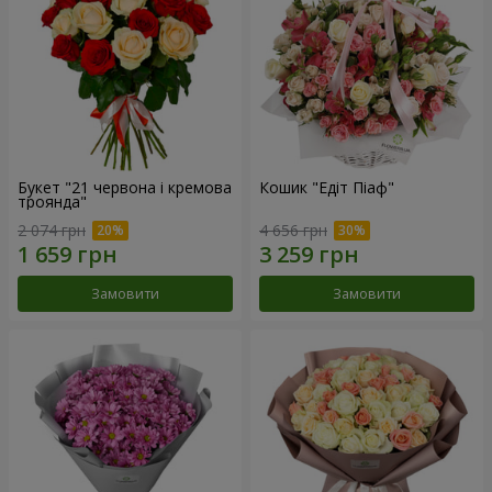
Букет "21 червона і кремова
Кошик "Едіт Піаф"
троянда"
2 074 грн
4 656 грн
Замовити
Замовити