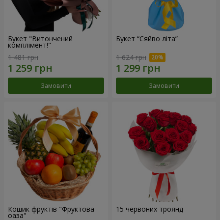
Букет "Витончений
Букет “Сяйво літа”
комплімент!"
1 481 грн
1 624 грн
Замовити
Замовити
Кошик фруктів "Фруктова
15 червоних троянд
оаза"