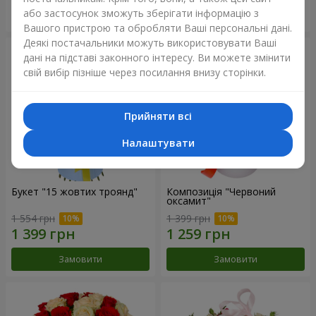
або застосунок зможуть зберігати інформацію з
Замовити
Замовити
Вашого пристрою та обробляти Ваші персональні дані.
Деякі постачальники можуть використовувати Ваші
дані на підставі законного інтересу. Ви можете змінити
свій вибір пізніше через посилання внизу сторінки.
Прийняти всі
Налаштувати
Букет "15 жовтих троянд"
Композиція "Червоний
оксамит"
1 554 грн
1 399 грн
Замовити
Замовити