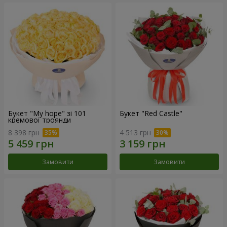
Букет "My hope" зі 101
Букет "Red Castle"
кремової троянди
8 398 грн
4 513 грн
Замовити
Замовити