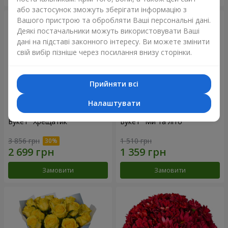
або застосунок зможуть зберігати інформацію з
Вашого пристрою та обробляти Ваші персональні дані.
Деякі постачальники можуть використовувати Ваші
дані на підставі законного інтересу. Ви можете змінити
свій вибір пізніше через посилання внизу сторінки.
Прийняти всі
Налаштувати
Букет "Хрещатик"
Букет "Ми та літо"
3 856 грн
1 510 грн
Замовити
Замовити