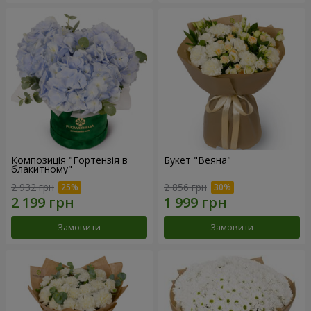
Композиція "Гортензія в
Букет "Веяна"
блакитному"
2 932 грн
2 856 грн
Замовити
Замовити