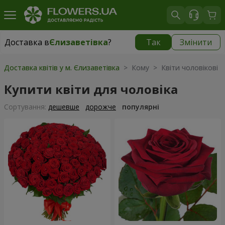
Доставка в
Єлизаветівка
?
Так
Змінити
Доставка в
Єлизаветівка
|
безкоштовно
Доставка квітів у м. Єлизаветівка
> Кому > Квіти чоловікові
Купити квіти для чоловіка
Сортування:
дешевше
дорожче
популярні