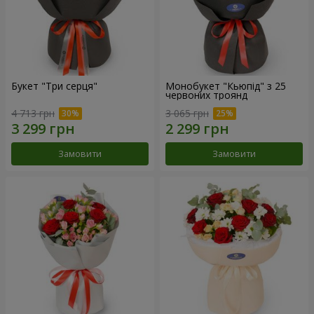
Букет "Три серця"
Монобукет "Кьюпід" з 25
червоних троянд
4 713 грн
3 065 грн
Замовити
Замовити