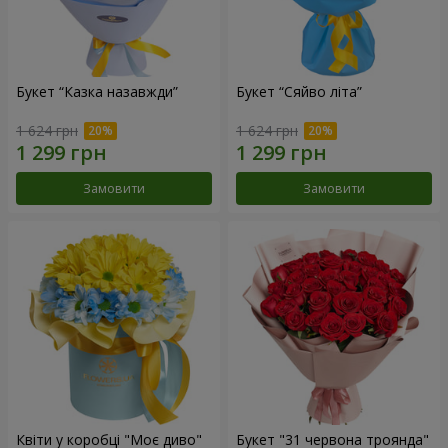
Букет “Казка назавжди”
Букет “Сяйво літа”
1 624 грн
1 624 грн
Замовити
Замовити
Квіти у коробці "Моє диво"
Букет "31 червона троянда"