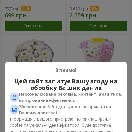
777 грн
3 629 грн
Замовити
Замовити
Вітаємо!
Цей сайт запитує Вашу згоду на
обробку Ваших даних
Персоналізована реклама, контент, аналітика,
Букет "Кіото" з 5 білих
Букет "Пори року"
вимірювання ефективності
хризантем
Збереження і/або доступ до інформації на
999 грн
1 124 грн
Вашому пристрої
Інформація з Вашого пристрою (наприклад, файли
cookie та унікальні ідентифікатори) буде доступна
Замовити
Замовити
постачальникам. Крім того, вони, а також цей сайт