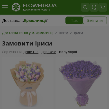
Доставка в
Ярмолинці
?
Так
Змінити
Доставка в
Ярмолинці
|
безкоштовно
Доставка квітів у м. Ярмолинці
> Квіти > Іриси
Замовити Іриси
Сортування:
дешевше
дорожче
популярні