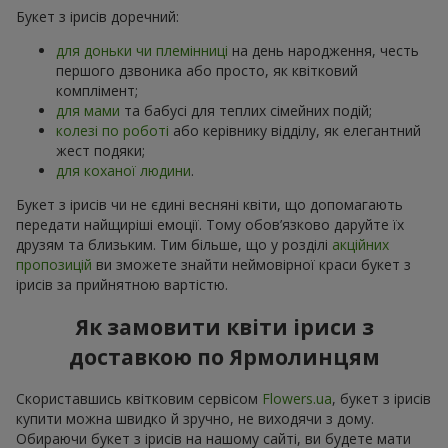
Букет з ірисів доречний:
для доньки чи племінниці
на день народження, честь
першого дзвоника або просто, як квітковий
комплімент;
для мами
та бабусі для теплих сімейних подій;
колезі по роботі
або керівнику відділу, як елегантний
жест подяки;
для коханої людини
.
Букет з ірисів чи не єдині весняні квіти, що допомагають
передати найщиріші емоції. Тому обов’язково даруйте їх
друзям та близьким. Тим більше, що у розділі
акційних
пропозицій
ви зможете знайти неймовірної краси букет з
ірисів за прийнятною вартістю.
Як замовити квіти іриси з
доставкою по Ярмолинцям
Скориставшись квітковим сервісом
Flowers.ua
, букет з ірисів
купити можна швидко й зручно, не виходячи з дому.
Обираючи букет з ірисів на нашому сайті, ви будете мати