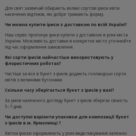
Для свят зазвичай обирають великі сортові іриси квіти
насичених відтінків, які добре тримають форму.
Чи можна купити іриси з доставкою по всій Україні?
Наш сервіс пропонує іриси купити з доставкою в різні міста
України. Можливість доставки в конкретне місто уточнюйте
під час оформлення замовлення.
Які сорти ірисів найчастіше використовують у
флористичних роботах?
Частіше за все в букет з ірисів додають голландські сорти
квітів з великими бутонами.
Скільки часу зберігається букет з ірисів у вазі?
За умов належного догляду букет з ірисів зберігає свіжість
5–7 днів.
Чи доступні варіанти упаковки для композиції букет
з ірисів в м. Ярмолинці ?
Квітки іриски оформлюють у різні види пакування залежно