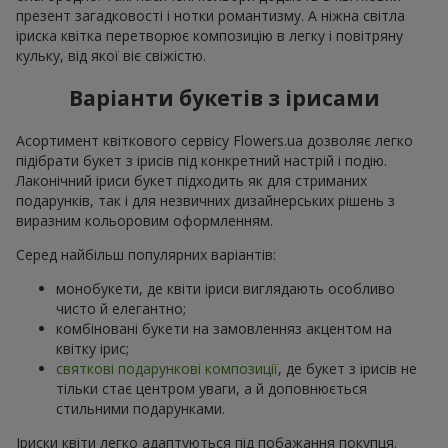
презент загадковості і нотки романтизму. А ніжна світла
іриска квітка перетворює композицію в легку і повітряну
кульку, від якої віє свіжістю.
Варіанти букетів з ірисами
Асортимент квіткового сервісу Flowers.ua дозволяє легко
підібрати букет з ірисів під конкретний настрій і подію.
Лаконічний іриси букет підходить як для стриманих
подарунків, так і для незвичних дизайнерських рішень з
виразним кольоровим оформленням.
Серед найбільш популярних варіантів:
монобукети, де квіти іриси виглядають особливо
чисто й елегантно;
комбіновані букети на замовленняз акцентом на
квітку ірис;
святкові подарункові композиції
, де букет з ірисів не
тільки стає центром уваги, а й доповнюється
стильними подарунками.
Іриски квіти легко адаптуються під побажання покупця.