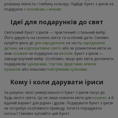
розкішну ніжність і глибину кольору. Підійде букет з ірисів на
подарунок і
чоловікам
, і
жінкам
.
Ідеї для подарунків до свят
Святковий букет з ірисів — практичний і стильний вибір.
Його дарують на сезонні свята та особливі дати. Сміливо
купуйте іриси до
дня народження
; на честь
народження
дитини
, на
корпоративне свято
або як романтичні квіти на
знак
кохання
чи подарунок на
весілля
. Букет з ірисів —
завжди влучний вибір. Особливо, якщо ірис квіти доповнити
подарунком:
цукерками
,
тортом
,
фруктами
,
м’якою
іграшкою
або кількома
повітряними кульками
.
Кому і коли дарувати іриси
За рахунок своєї універсальності букет з ірисів пасує до
будь-якого свята. Це не лише класичні квіти для
коханої
, а й
вдалий варіант для рідних і друзів. Подарувати букет з ірисів
не потребує особливого приводу. Хочете порадувати
когось? Сміливо купляйте цей букет.