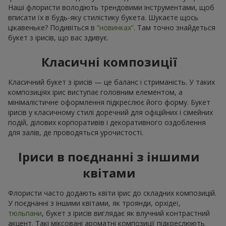
Наші флористи володіють трендовими інструментами, щоб
вписати їх в будь-яку стилістику букета. Шукаєте щось
цікавеньке? Подивіться в
“новинках”
. Там точно знайдеться
букет з ірисів, що вас здивує.
Класичні композиції
Класичний букет з ірисів — це баланс і стриманість. У таких
композиціях ірис виступає головним елементом, а
мінімалістичне оформлення підкреслює його форму. Букет
ірисів у класичному стилі доречний для офіційних і сімейних
подій, ділових корпоративів і декоративного оздоблення
для залів, де проводяться урочистості.
Іриси в поєднанні з іншими
квітами
Флористи часто додають квіти ірис до складних композицій.
У поєднанні з іншими квітами, як троянди, орхідеї,
тюльпани
, букет з ірисів виглядає як влучний контрастний
акцент. Такі міксовані ароматні композиції підкреслюють