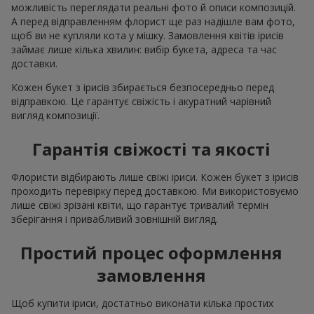
можливість переглядати реальні фото й описи композицій.
А перед відправленням флорист ще раз надішле вам фото,
щоб ви не купляли кота у мішку. Замовлення квітів ірисів
займає лише кілька хвилин: вибір букета, адреса та час
доставки.
Кожен букет з ірисів збирається безпосередньо перед
відправкою. Це гарантує свіжість і акуратний чарівний
вигляд композиції.
Гарантія свіжості та якості
Флористи відбирають лише свіжі іриси. Кожен букет з ірисів
проходить перевірку перед доставкою. Ми використовуємо
лише свіжі зрізані квіти, що гарантує тривалий термін
зберігання і привабливий зовнішній вигляд.
Простий процес оформлення
замовлення
Щоб купити іриси, достатньо виконати кілька простих