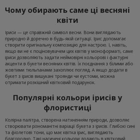
Чому обирають саме ці весняні
квіти
Іриси — це справжній символ весни. Вони виглядають
природно й доречно в будь-якій ситуації. Ірис допомагає
створити оригінальну композицію для настрою. І, навіть,
якщо ви не є поціновувачем цих квітів у моноформаті, саме
іриси дозволяють задати неймовірні кольорові і фактурні
акценти в букети весняних квітів. Їх поєднання з білими або
жовтими тюльпанами захоплює погляд. А якщо додати в
букет з ірисів вишукані троянди чи еустоми, можна
отримати розкішний квітковий подарунок.
Популярні кольори ірисів у
флористиці
Колірна палітра, створена натхненням природи, дозволяє
створювати різноманітні варіації букета з ірисів. Глибокі сині
та фіолетові тони, що має квітка ірис, виглядають
благородно. Такі насичені кольори додають в квітковий