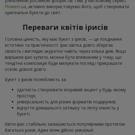
улюбленою рослиною флористів. І ми, у квітковому сервісі
Flowers.ua
, активно використовуємо його, щоб створювати
оригінальні букети до свят.
Переваги квітів ірисів
Головна цінність, яку має букет з ірисів, — це поєднання
естетики та практичності. Ірис квітка довго зберігає
свіжість і виглядає акуратно навіть через кілька днів. Якщо
вирішили ірис купити, можна бути впевненим у тому, що
тендітна композиція буде милувати погляд і прикрашати
оселю доволі довго.
Букет з ірисів полюбляють за:
здатність створювати яскравий акцент у будь-якому
просторі;
універсальність для різних форматів подарунків;
відчуття домашнього затишку та легку ніжність у
букеті.
Квіти ірис стабільно залишаються популярними протягом
багатьох років. Адже вони дійсно унікальні.