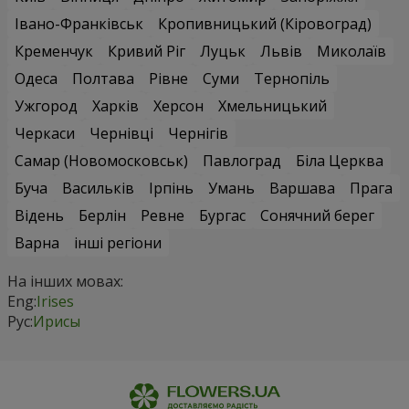
Івано-Франківськ
Кропивницький (Кіровоград)
Кременчук
Кривий Ріг
Луцьк
Львів
Миколаїв
Одеса
Полтава
Рівне
Суми
Тернопіль
Ужгород
Харків
Херсон
Хмельницький
Черкаси
Чернівці
Чернігів
Самар (Новомосковськ)
Павлоград
Біла Церква
Буча
Васильків
Ірпінь
Умань
Варшава
Прага
Відень
Берлін
Ревне
Бургас
Сонячний берег
Варна
інші регіони
На інших мовах:
Eng:
Irises
Рус:
Ирисы