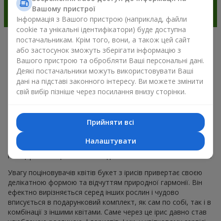
Вашому пристрої
Інформація з Вашого пристрою (наприклад, файли
cookie та унікальні ідентифікатори) буде доступна
постачальникам. Крім того, вони, а також цей сайт
Чарівність ірисів у сучасній
або застосунок зможуть зберігати інформацію з
Вашого пристрою та обробляти Ваші персональні дані.
флористиці м. Ярмолинці
Деякі постачальники можуть використовувати Ваші
дані на підставі законного інтересу. Ви можете змінити
Букет з ірисів — це універсальний вибір для подарунка до
свій вибір пізніше через посилання внизу сторінки.
будь-якого приводу. Адже він поєднує природну симетрію
пелюсток, вишукану красу і тренди весняної флористики.
Сьогодні букет з ірисів обирають ті, хто хоче подарувати
Прийняти всі
щось елегантне, але водночас стримане. Така композиція
для настрою виглядає свіжо та незвично. А ще букет з
Налаштувати
ірисів створює романтичний настрій і дозволяє передати
найщиріші емоції близькій людині без зайвих слів і пояснень.
Увагу поціновувачів квітів букет з ірисів привертає своєю
делікатною формою та відчуттям природної гармонії. Він
ефектно вирізняється серед інших рослин і чудово
вписується в подарунковий комплект, як сам по собі, так і в
комбінації з іншими квітами. Саме через це ірис давно став