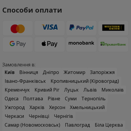
Способи оплати
Замовлення в:
Київ
Вінниця
Дніпро
Житомир
Запоріжжя
Івано-Франківськ
Кропивницький (Кіровоград)
Кременчук
Кривий Ріг
Луцьк
Львів
Миколаїв
Одеса
Полтава
Рівне
Суми
Тернопіль
Ужгород
Харків
Херсон
Хмельницький
Черкаси
Чернівці
Чернігів
Самар (Новомосковськ)
Павлоград
Біла Церква