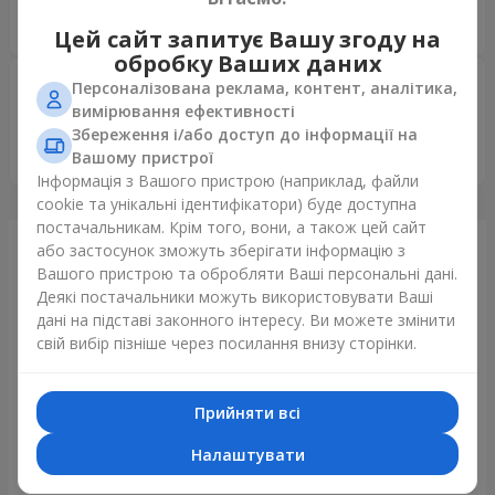
Залишити відгук
Цей сайт запитує Вашу згоду на
обробку Ваших даних
Ірина
18.02.2026
Персоналізована реклама, контент, аналітика,
5
вимірювання ефективності
Дякую за швидкість і якість! Бажаю якомога більше
Збереження і/або доступ до інформації на
вдячних замовників та процвітання!
Вашому пристрої
Інформація з Вашого пристрою (наприклад, файли
cookie та унікальні ідентифікатори) буде доступна
постачальникам. Крім того, вони, а також цей сайт
Щойно доставили
або застосунок зможуть зберігати інформацію з
Вашого пристрою та обробляти Ваші персональні дані.
Деякі постачальники можуть використовувати Ваші
дані на підставі законного інтересу. Ви можете змінити
свій вибір пізніше через посилання внизу сторінки.
Прийняти всі
Налаштувати