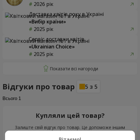
2026 рік
Доставка квітів року в Україні
«Вибір країни»
2025 рік
Сервіс доставки квітів
«Ukrainian Choice»
2025 рік
Відгуки про товар
5
з
5
Всього
1
Купляли цей товар?
Залиште свій відгук про товар. Це допоможе іншим
клієнтам зробити свій вибір!
Вітаємо!