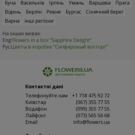
Буча
Васильків
Ірпінь
Умань
Варшава
Прага
Відень
Берлін
Ревне
Бургас
Сонячний берег
Варна
інші регіони
На інших мовах:
Eng:
Flowers in a box "Sapphire Delight"
Рус:
Цветы в коробке "Сапфировый восторг"
Контактні дані
Телефонуйте нам
+1 718 475 92 72
Київстар
(067) 355 77 55
Водафон
(099) 355 77 55
Лайфсел
(073) 565 56 68
Email
info@flowers.ua