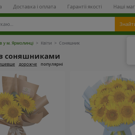
a
Доставка і оплата
Гарантії якості
Наші ма
Знайт
ів у м. Ярмолинці
> Квіти > Соняшник
 з соняшниками
ешевше
дорожче
популярні