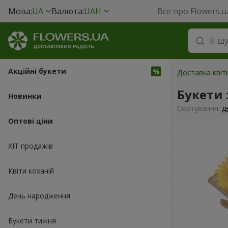
Мова:
UA
Валюта:
UAH
Все про Flowers.u
Акційні букети
Доставка квіт
Букети
Новинки
Сортування:
д
Оптові ціни
ХІТ продажів
Квіти коханій
День народження
Букети тижня