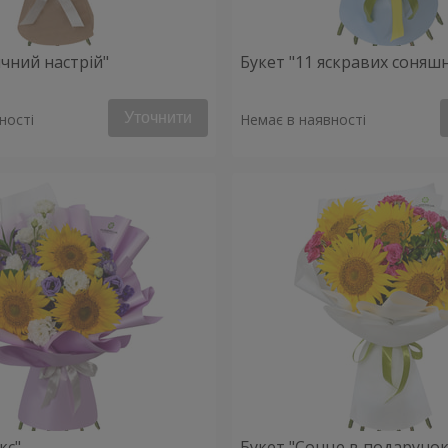
ячний настрій"
Букет "11 яскравих соняш
Уточнити
ності
Немає в наявності
кс"
Букет "Сонце в подарунок