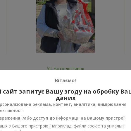
Усі фото доставок
Замовити цей товар
Вітаємо!
 сайт запитує Вашу згоду на обробку В
даних
рсоналізована реклама, контент, аналітика, вимірювання
ективності
ереження і/або доступ до інформації на Вашому пристрої
нуси
ція з Вашого пристрою (наприклад, файли cookie та унікальні