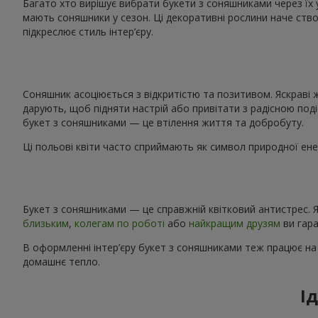
Багато хто вирішує вибрати букети з соняшниками через їх 
мають соняшники у сезон. Ці декоративні рослини наче ство
підкреслює стиль інтер’єру.
Соняшник асоціюється з відкритістю та позитивом. Яскраві 
дарують, щоб підняти настрій або привітати з радісною поді
букет з соняшниками — це втілення життя та добробуту.
Ці польові квіти часто сприймають як символ природної енер
Букет з соняшниками — це справжній квітковий антистрес. Я
близьким
,
колегам по роботі
або
найкращим друзям
ви гара
В оформленні інтер’єру букет з соняшниками теж працює на
домашнє тепло.
І