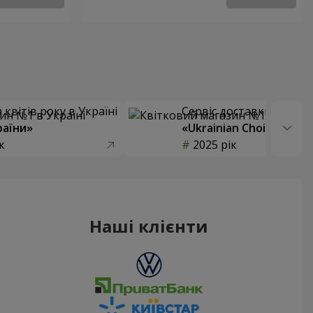
квітів року в Україні
Сервіс доставки квітів
раїни»
«Ukrainian Choice»
к
2025 рік
Наші клієнти