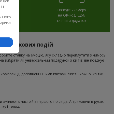
ж цей
 та
Наведіть камеру
на QR-код, щоб
онного
скачати додаток
орінки.
я святкових подій
 робите ставку на емоцію, яку складно переплутати з чимось
а вибрати як універсальний подарунок з квітів: він поєднує
композиції, доповнені іншими квітами. Якість кожної квітки
ни змінюють настрій з першого погляда. А тримаючи в руках
ку і тепла.