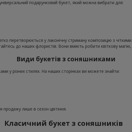
е універсальний подарунковий букет, який можна вибрати для:
егко перетворюється у лаконічну стриману композицію з чіткими 
ертайтесь до наших флористів. Вони вміють робити квіткову магі
Види букетів з соняшниками
ми у різних стилях. На наших сторінках ви можете знайти:
ля продажу лише в сезон цвітіння.
Класичний букет з соняшників