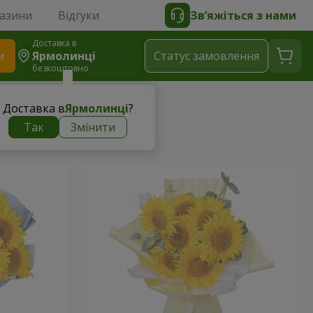
газини
Відгуки
Зв’яжіться з нами
Доставка в
и
Ярмолинці
Статус замовлення
безкоштовно
Доставка в
Ярмолинці
?
Так
Змінити