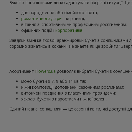
Букет з соняшниками легко адаптувати під різні ситуації. Ц
дня народження або сімейного свята;
романтичної зустрічі
чи річниці;
вітання зі спортивним чи професійним досягненням;
офіційних подій і
корпоративів
.
Завдяки зміні квіткової аранжировки букет з соняшниками л
соромно зізнатись в коханні. Не знаєте як це зробити? Зв
Асортимент
Flowers.ua
дозволяє вибрати букети з соняшника
моно букети з 7, 9 або 11 квітів;
ніжні композиції доповненні сезонними рослинами;
витончені поєднання з класичними трояндами;
яскраві букети з паростками ніжної зелені.
Єдиний нюанс, соняшники — це сезонні квіти, які доступні д