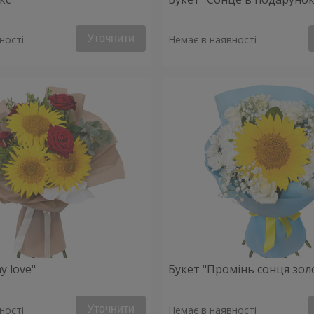
Уточнити
ності
Немає в наявності
y love"
Букет "Промінь сонця зол
Уточнити
ності
Немає в наявності