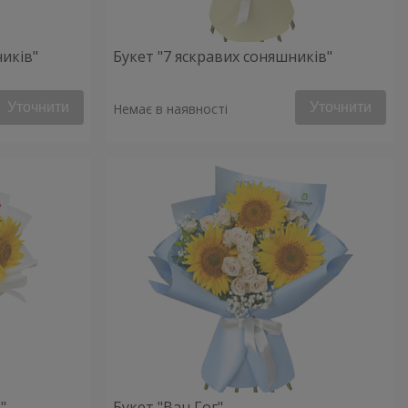
ників"
Букет "7 яскравих соняшників"
Уточнити
Уточнити
Немає в наявності
"
Букет "Ван Гог"