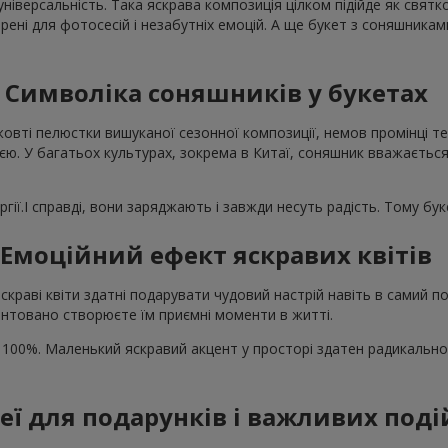
універсальність. Така яскрава композиція цілком підійде як свят
рені для фотосесій і незабутніх емоцій. А ще букет з соняшника
Символіка соняшників у букетах
жовті пелюстки вишуканої сезонної композиції, немов промінці те
єю. У багатьох культурах, зокрема в Китаї, соняшник вважається
гії.І справді, вони заряджають і завжди несуть радість. Тому бу
Емоційний ефект яскравих квітів
скраві квіти здатні подарувати чудовий настрій навіть в самий
нтовано створюєте їм приємні моменти в житті.
 100%. Маленький яскравий акцент у просторі здатен радикально
деї для подарунків і важливих поді