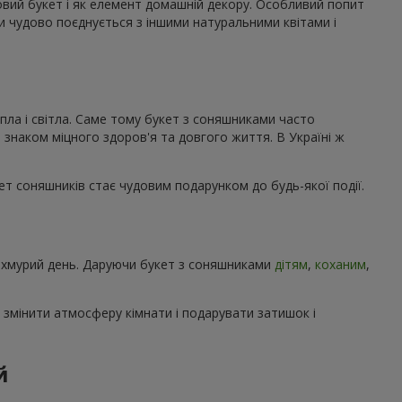
ковий букет і як елемент домашній декору. Особливий попит
ми чудово поєднується з іншими натуральними квітами і
пла і світла. Саме тому букет з соняшниками часто
 знаком міцного здоров'я та довгого життя. В Україні ж
кет соняшників стає чудовим подарунком до будь-якої події.
 похмурий день. Даруючи букет з соняшниками
дітям
,
коханим
,
 змінити атмосферу кімнати і подарувати затишок і
й