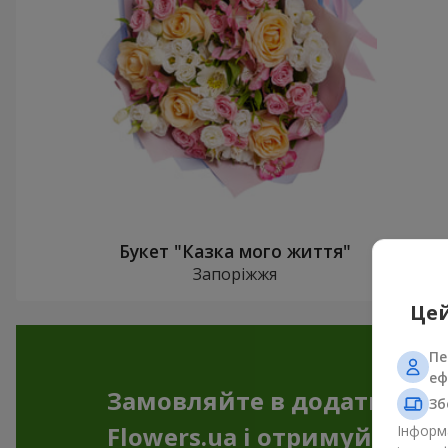
Букет "Казка мого життя"
Запоріжжя
Цей
Пе
еф
Замовляйте в додатку
Зб
Flowers.ua і отримуйте бо
Інформа