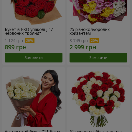
Букет в ЕКО упаковці "7
25 різнокольорових
червоних троянд"
хризантем!
1 124 грн
3 749 грн
Замовити
Замовити
Авторський букет "11 білих
51 червона і біла троянда!