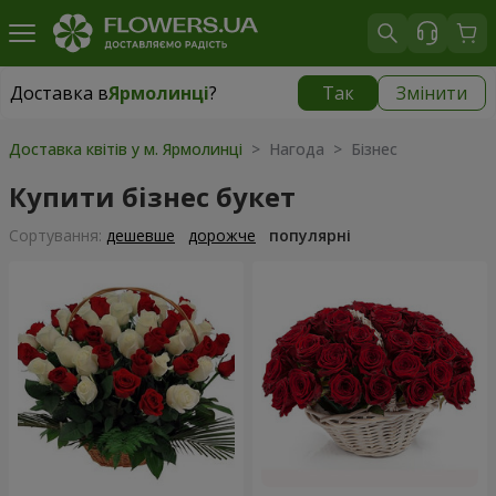
Доставка в
Ярмолинці
?
Так
Змінити
Доставка в
Ярмолинці
|
безкоштовно
Доставка квітів у м. Ярмолинці
> Нагода > Бізнес
Купити бізнес букет
Сортування:
дешевше
дорожче
популярні