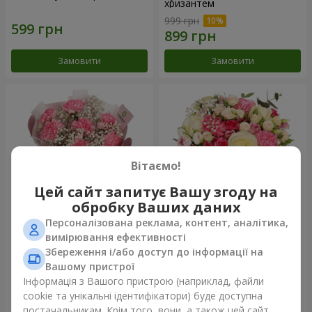
хризантем
999 грн
Замовити
Замовити
Вітаємо!
Цей сайт запитує Вашу згоду на
обробку Ваших даних
Персоналізована реклама, контент, аналітика,
Букет "Королева
Квіти в коробці "Помпадур"
вимірювання ефективності
Карибського моря"
Збереження і/або доступ до інформації на
1 249 грн
2 324 грн
Вашому пристрої
Інформація з Вашого пристрою (наприклад, файли
cookie та унікальні ідентифікатори) буде доступна
Замовити
Замовити
постачальникам. Крім того, вони, а також цей сайт