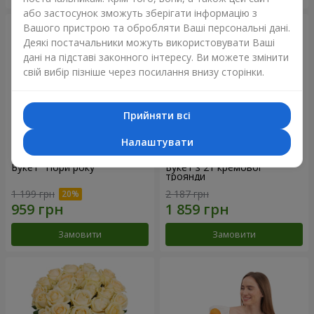
або застосунок зможуть зберігати інформацію з
Вашого пристрою та обробляти Ваші персональні дані.
Деякі постачальники можуть використовувати Ваші
дані на підставі законного інтересу. Ви можете змінити
свій вибір пізніше через посилання внизу сторінки.
Прийняти всі
Налаштувати
Букет "Пори року"
Букет з 21 кремової
троянди
1 199 грн
2 187 грн
Замовити
Замовити