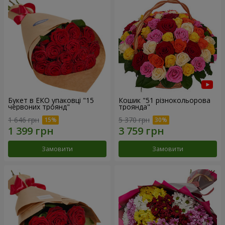
Букет в ЕКО упаковці "15
Кошик "51 різнокольорова
червоних троянд"
троянда"
1 646 грн
5 370 грн
Замовити
Замовити