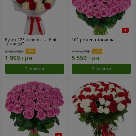
Букет "23 червоні та білі
101 рожева троянда
троянди"
2 856 грн
7 412 грн
Замовити
Замовити