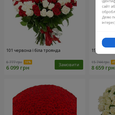
ідентиф
сайт а
обробля
Деякі 
інтерес
101 червона і біла троянда
151 червон
6 777 грн
15 744 грн
Замовити