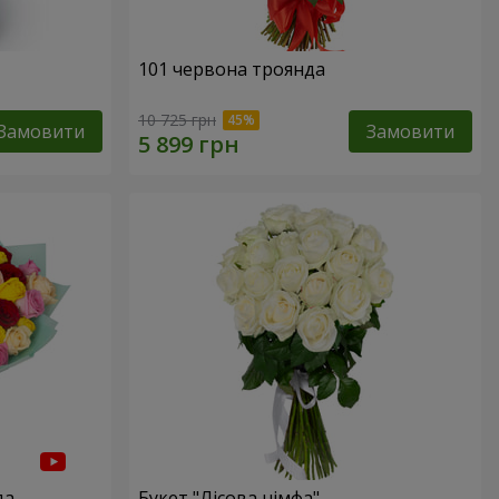
101 червона троянда
10 725 грн
Замовити
Замовити
да
Букет "Лісова німфа"