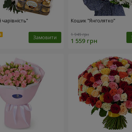
 чарівність"
Кошик "Янголятко"
1 949 грн
Замовити