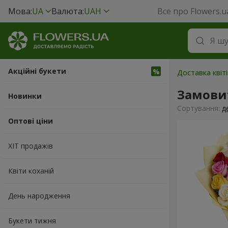
Мова:
UA
Валюта:
UAH
Все про Flowers.u
Акційні букети
Доставка квіт
Замови
Новинки
Сортування:
д
Оптові ціни
ХІТ продажів
Квіти коханій
День народження
Букети тижня