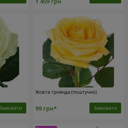
Жовта троянда (поштучно)
Замовити
Замовити