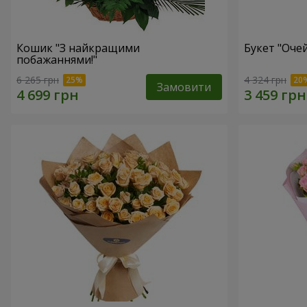
Кошик "З найкращими
Букет "Очей
побажаннями!"
6 265 грн
4 324 грн
Замовити