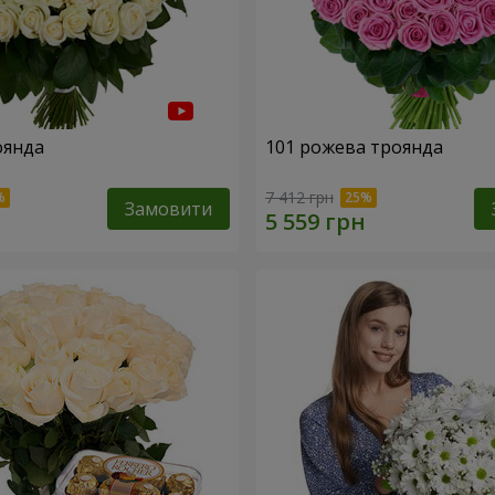
оянда
101 рожева троянда
7 412 грн
Замовити