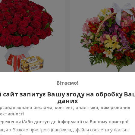
х троянд
Кошик альстромерій "Акв
Вітаємо!
4 116 грн
 сайт запитує Вашу згоду на обробку В
Замовити
даних
рсоналізована реклама, контент, аналітика, вимірювання
ективності
ереження і/або доступ до інформації на Вашому пристрої
ція з Вашого пристрою (наприклад, файли cookie та унікальні