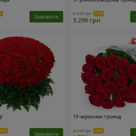
5 075 грн
Замовити
!
19 червоних троянд
2 199 грн
Замовити