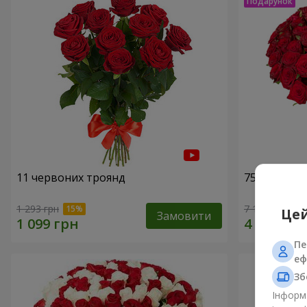
11 червоних троянд
75 червони
1 293 грн
7 141 грн
Цей
Замовити
Пе
еф
Зб
Інформа