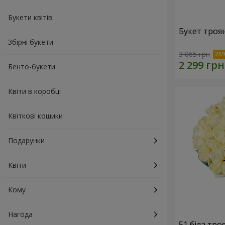
Букети квітів
Букет троя
Збірні букети
3 065 грн
Бенто-букети
Квіти в коробці
Квіткові кошики
Подарунки
Квіти
Кому
Нагода
51 біла тро