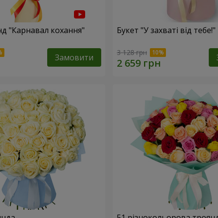
нд "Карнавал кохання"
Букет "У захваті від тебе!"
3 128 грн
Замовити
янда
51 різнокольорова троян