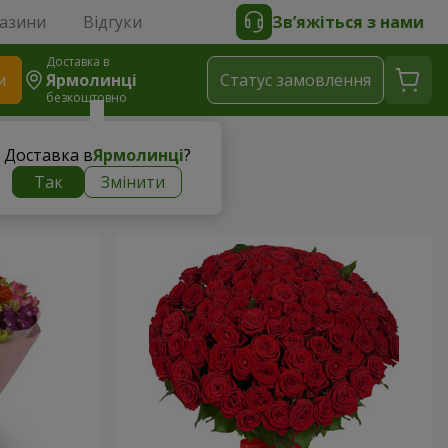
газини
Відгуки
Зв’яжіться з нами
Доставка в
и
Ярмолинці
Статус замовлення
безкоштовно
Доставка в
Ярмолинці
?
Так
Змінити