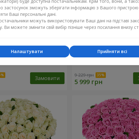
ікатори) буде доступна постачальникам. Крім того, вони, а тако
бо застосунок зможуть зберігати інформацію з Вашого пристрою
ти Ваші персональні дані.
постачальники можуть використовувати Ваші дані на підставі зак
у. Ви можете змінити свій вибір пізніше через посилання внизу ст
Налаштувати
Прийняти всі
а троянда
101 різнокольорова троя
9 229 грн
Замовити