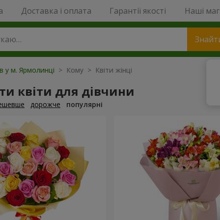
a
Доставка і оплата
Гарантії якості
Наші ма
Знайт
ів у м. Ярмолинці
> Кому > Квіти жінці
ти квіти для дівчини
ешевше
дорожче
популярні