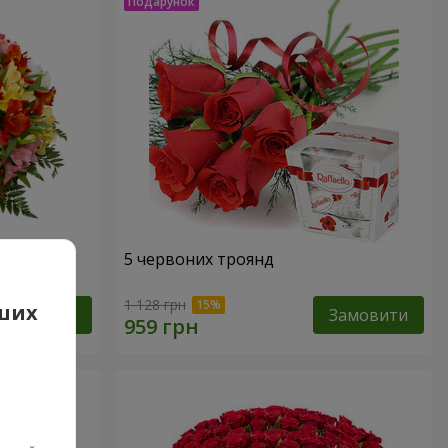
арель"
5 червоних троянд
1 128 грн
аших
Замовити
Замовити