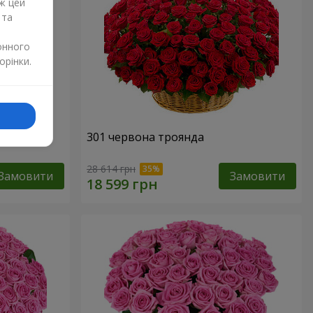
ж цей
 та
онного
орінки.
нда
301 червона троянда
28 614 грн
Замовити
Замовити