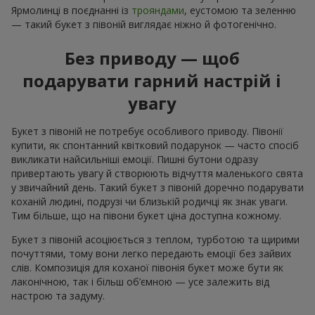
Ярмолинці в поєднанні із
трояндами
, еустомою та зеленню
— такий букет з півоній виглядає ніжно й фотогенічно.
Без приводу — щоб
подарувати гарний настрій і
увагу
Букет з півоній не потребує особливого приводу. Півонії
купити, як спонтанний квітковий подарунок — часто спосіб
викликати найсильніші емоції. Пишні бутони одразу
привертають увагу й створюють відчуття маленького свята
у звичайний день. Такий букет з півоній доречно подарувати
коханій людині, подрузі чи близькій родичці як знак уваги.
Тим більше, що на півони букет ціна доступна кожному.
Букет з півоній асоціюється з теплом, турботою та щирими
почуттями, тому вони легко передають емоції без зайвих
слів. Композиція для коханої півонія букет може бути як
лаконічною, так і більш об’ємною — усе залежить від
настрою та задуму.