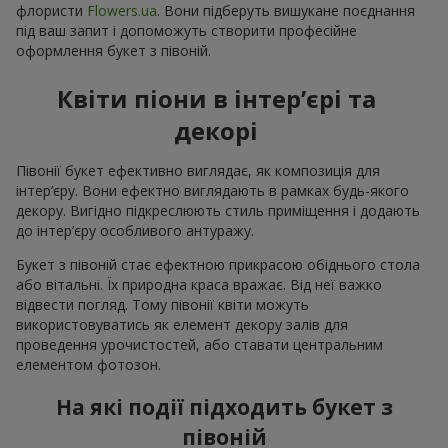
флористи
Flowers.ua
. Вони підберуть вишукане поєднання
під ваш запит і допоможуть створити професійне
оформлення букет з півоній.
Квіти піони в інтер’єрі та
декорі
Півонії букет ефективно виглядає, як композиція для
інтер’єру. Вони ефектно виглядають в рамках будь-якого
декору. Вигідно підкреслюють стиль приміщення і додають
до інтер’єру особливого антуражу.
Букет з півоній стає ефектною прикрасою обіднього стола
або вітальні. Їх природна краса вражає. Від неї важко
відвести погляд. Тому півонії квіти можуть
використовуватись як елемент декору залів для
проведення урочистостей, або ставати центральним
елементом фотозон.
На які події підходить букет з
півоній