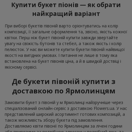
Купити букет піонів — як обрати
найкращий варіант
При виборі букетів півоній варто орієнтуватись на колір
композиції, її загальне оформлення та, звісно, якість кожної
квітки. Перш ніж букет півоній купити завжди звертайте
увагу на свіжість бутонів та стебел, а також якість і колір
пелюсток. У нас ви можете купити букети півоній найвищої
якості на вигідних умовах. І питання не лише в тому яка
встановлена на букет півонів ціна, а й в швидкій доствіці і
якісному сервісі.
Де букети півоній купити з
доставкою по Ярмолинцям
Замовити букет з півоній у м Ярмолинці найзручніше через
спеціалізований онлайн-сервіс з доставкою Flowers.ua. У нас
представлений широкий асортимент готових композицій, а
також можливість збору букета під замовлення.
Доставляємо квіти півонії по Ярмолинцям за лічені години
або привозимо за потрібною адресою у потрібний день та