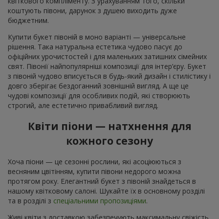
квіткового компліменту. З урахуванням того, скільки
коштують півони, дарунок з душею виходить дуже
бюджетним.
Купити букет півоній в моно варіанті — універсальне
рішення. Така натуральна естетика чудово пасує до
офіційних урочистостей і для маленьких затишних сімейних
свят. Півонії найпопулярніші композиції для інтер’єру. Букет
з півоній чудово вписується в будь-який дизайн і стилістику і
довго зберігає бездоганний зовнішній вигляд. А ще це
чудові композиції для особливих подій, які створюють
строгий, але естетично привабливий вигляд.
Квіти піони — натхнення для
кожного сезону
Хоча піони — це сезонні рослини, які асоціюються з
весняним цвітінням, купити півони недорого можна
протягом року. Елегантний букет з півоній знайдеться в
нашому квітковому салоні. Шукайте їх в основному розділі
та в розділі з
спеціальними пропозиціями
.
Живі квіти з доставкою забезпечують максимальну свіжість