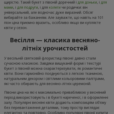
щирістю. Такий букет з півоній доречний і
для доньки
, і
для
мами
, і
для подруги
, і для
колеги
чи родички: він
універсальний, але водночас дуже виразний. Обсяг
вибирайте за бажанням. Але зауважте, що навіть на 101
піон ціна приємно вразить, особливо якщо ви купляєте
квіти у сезон.
Весілля — класика весняно-
літніх урочистостей
У весільній святковій флористиці півонії давно стали
сучасною класикою. Завдяки вишуканій формі і текстурі
букет з півоній можна охарактеризувати, як романтичні
квіти. Вони гармонійно поєднуються з легкою тканиною,
натуральним декором і світлими кольоровими палітрами,
які часто обирають для весняно-літніх церемоній.
Півони ціна на які є максимально привабливою у весняний
період використовують і в букеті нареченої, і в оформленні
залу. Популярні весняні квіти додають композиціям об’єму
без перевантаження деталями, тому простір виглядає
елегантно та повітряно. Особливо популярні півонії купити