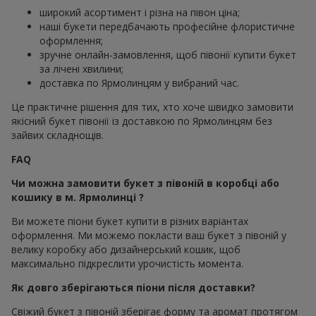
широкий асортимент і різна на півон ціна;
наші букети передбачають професійне флористичне
оформлення;
зручне онлайн-замовлення, щоб півонії купити букет
за лічені хвилини;
доставка по Ярмолинцям у вибраний час.
Це практичне рішення для тих, хто хоче швидко замовити
якісний букет півонії із доставкою по Ярмолинцям без
зайвих складнощів.
FAQ
Чи можна замовити букет з півоній в коробці або
кошику в м. Ярмолинці ?
Ви можете піони букет купити в різних варіантах
оформлення. Ми можемо покласти ваш букет з півоній у
велику коробку або дизайнерський кошик, щоб
максимально підкреслити урочистість момента.
Як довго зберігаються піони після доставки?
Свіжий букет з півоній зберігає форму та аромат протягом