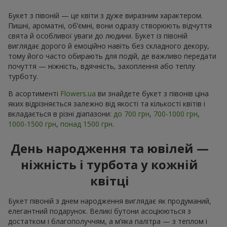
Букет з півоній — це квіти з дуже виразним характером.
Пишні, ароматні, об’ємні, вони одразу створюють відчуття
свята й особливої уваги до людини. Букет із півоній
виглядає дорого й емоційно навіть без складного декору,
тому його часто обирають для подій, де важливо передати
почуття — ніжність, вдячність, захоплення або теплу
турботу.
В асортименті
Flowers.ua
ви знайдете букет з півонів ціна
яких відрізняється залежно від якості та кількості квітів і
вкладається в різні діапазони:
до 700 грн
,
700-1000 грн
,
1000-1500 грн
,
понад 1500 грн
.
День народження та ювілей —
ніжність і турбота у кожній
квітці
Букет півоній з днем народження виглядає як продуманий,
елегантний подарунок. Великі бутони асоціюються з
достатком і благополуччям, а м’яка палітра — з теплом і