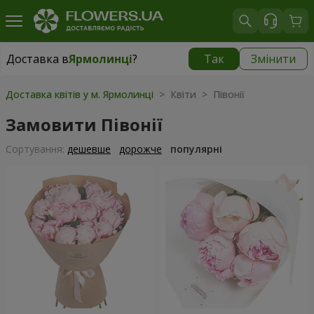
Доставка в
Ярмолинці
?
Так
Змінити
Доставка в
Ярмолинці
|
безкоштовно
Доставка квітів у м. Ярмолинці
> Квіти > Півонії
Замовити Півонії
Сортування:
дешевше
дорожче
популярні