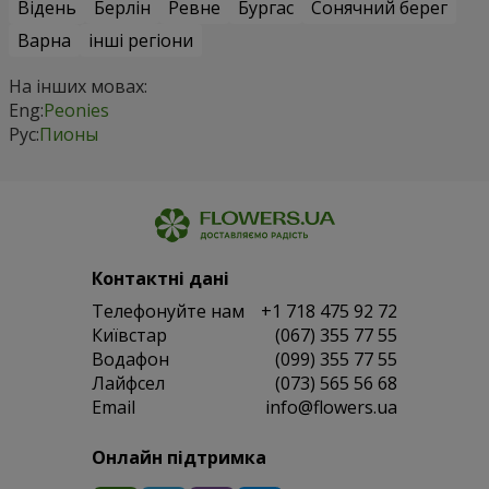
Відень
Берлін
Ревне
Бургас
Сонячний берег
Варна
інші регіони
На інших мовах:
Eng:
Peonies
Рус:
Пионы
Контактні дані
Телефонуйте нам
+1 718 475 92 72
Київстар
(067) 355 77 55
Водафон
(099) 355 77 55
Лайфсел
(073) 565 56 68
Email
info@flowers.ua
Онлайн підтримка