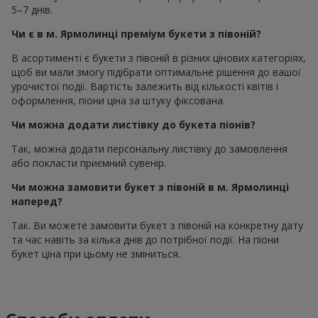
5–7 днів.
Чи є в м. Ярмолинці преміум букети з півоній?
В асортименті є букети з півоній в різних цінових категоріях,
щоб ви мали змогу підібрати оптимальне рішення до вашої
урочистої події. Вартість залежить від кількості квітів і
оформлення, піони ціна за штуку фіксована.
Чи можна додати листівку до букета піонів?
Так, можна додати персональну листівку до замовлення
або покласти приємний сувенір.
Чи можна замовити букет з півоній в м. Ярмолинці
наперед?
Так. Ви можете замовити букет з півоній на конкретну дату
та час навіть за кілька днів до потрібної події. На піони
букет ціна при цьому не зміниться.