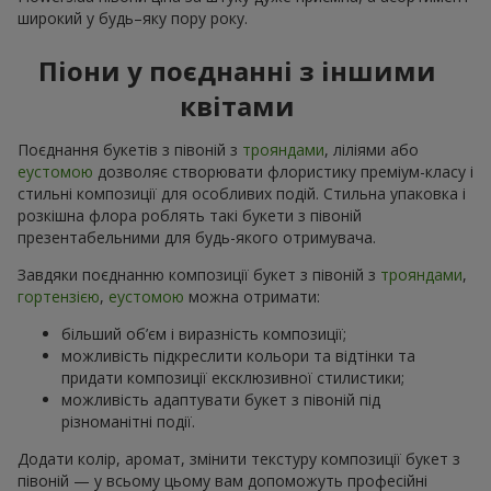
широкий у будь–яку пору року.
Піони у поєднанні з іншими
квітами
Поєднання букетів з півоній з
трояндами
, ліліями або
еустомою
дозволяє створювати флористику преміум-класу і
стильні композиції для особливих подій. Стильна упаковка і
розкішна флора роблять такі букети з півоній
презентабельними для будь-якого отримувача.
Завдяки поєднанню композиції букет з півоній з
трояндами
,
гортензією
,
еустомою
можна отримати:
більший об’єм і виразність композиції;
можливість підкреслити кольори та відтінки та
придати композиції ексклюзивної стилистики;
можливість адаптувати букет з півоній під
різноманітні події.
Додати колір, аромат, змінити текстуру композиції букет з
півоній — у всьому цьому вам допоможуть професійні