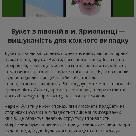
Букет з півоній в м. Ярмолинці —
вишуканість для кожного випадку
Букет з півоній залишається одним із найбільш популярних
варіантів подарунка. Великі, ніжні пелюстки та багатство
колірних відтінків, що має розкішна квітка півонія роблять
композицію виразною та презентабельною. Букет з півоній
чудово підходить,як для особистих, так і для
корпоративних замовлень. Він поєднує естетичність подачі і
практичність. Адже ці
ароматні композиції
неприхотливі в
догляді і можуть простяти у вазі понад тиждень.
Чарівні букети у ніжних тонах, які ви можете придбати на
сторінках Flowers.ua складаються лише зі свіжозрізаних
квітів. Це гарантує ідеальну структуру і тривалість
зберігання. Букет з півоній, як представник розкішної флори
чудово підійде для будь-якого приводу і точно подарує