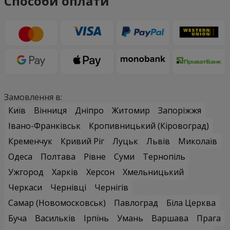
Способи оплати
Замовлення в:
Київ
Вінниця
Дніпро
Житомир
Запоріжжя
Івано-Франківськ
Кропивницький (Кіровоград)
Кременчук
Кривий Ріг
Луцьк
Львів
Миколаїв
Одеса
Полтава
Рівне
Суми
Тернопіль
Ужгород
Харків
Херсон
Хмельницький
Черкаси
Чернівці
Чернігів
Самар (Новомосковськ)
Павлоград
Біла Церква
Буча
Васильків
Ірпінь
Умань
Варшава
Прага