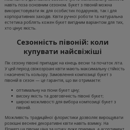
навіть поза основним сезоном. Букет з півоній можна
використовувати як для особистих подарунків, так і для
корпоративних заходів. Квіти ручної роботи та натуральна
естетика роблять кожен букет вигідним варіантом для тих,
хто цінує якість.
Сезонність півоній: коли
купувати найсвіжіші
Пік сезону півонії припадає на кінець весни та початок літа.
У цей період свіжозрізані квіти мають максимальну стійкість
і насиченість кольору. Замовлення композиції букет з
півоній в сезон — це гарантія, що ви отримаєте:
оптимальну на піони букет ціну;
високу якість та довговічність півонії букет;
широкі можливості для вибора композиції букет з
півоній.
Можливість традиційної флористики дозволяє вирощувати
розкішні весняні декоративні квіти навіть взимку. На
Flowers.ua півони ціна за штуку дуже приємна, а асортимент