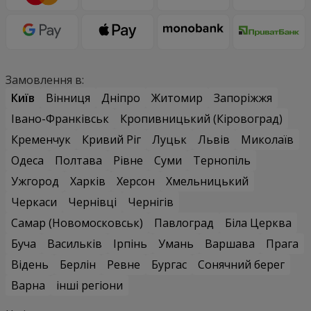
Замовлення в:
Київ
Вінниця
Дніпро
Житомир
Запоріжжя
Івано-Франківськ
Кропивницький (Кіровоград)
Кременчук
Кривий Ріг
Луцьк
Львів
Миколаїв
Одеса
Полтава
Рівне
Суми
Тернопіль
Ужгород
Харків
Херсон
Хмельницький
Черкаси
Чернівці
Чернігів
Самар (Новомосковськ)
Павлоград
Біла Церква
Буча
Васильків
Ірпінь
Умань
Варшава
Прага
Відень
Берлін
Ревне
Бургас
Сонячний берег
Варна
інші регіони