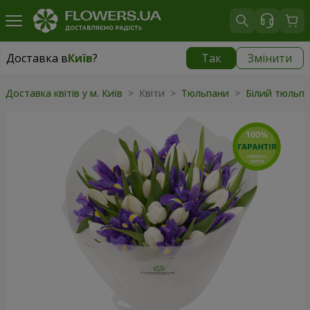
Доставка в
Київ
?
Так
Змінити
Доставка в
Київ
|
безкоштовно
Доставка квітів у м. Київ
> Квіти >
Тюльпани
>
Білий тюльп