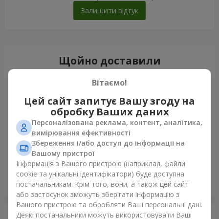
Залишити відгук
Щойно доставили
Вітаємо!
Цей сайт запитує Вашу згоду на
обробку Ваших даних
Персоналізована реклама, контент, аналітика,
вимірювання ефективності
Збереження і/або доступ до інформації на
Вашому пристрої
Інформація з Вашого пристрою (наприклад, файли
cookie та унікальні ідентифікатори) буде доступна
Гігантський бежевий ведмедик і 25 червоних троянд
постачальникам. Крім того, вони, а також цей сайт
Дніпро
або застосунок зможуть зберігати інформацію з
Вашого пристрою та обробляти Ваші персональні дані.
Деякі постачальники можуть використовувати Ваші