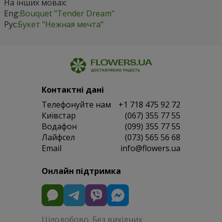
На інших мовах:
Eng:
Bouquet "Tender Dream"
Рус:
Букет "Нежная мечта"
Контактні дані
Телефонуйте нам
+1 718 475 92 72
Київстар
(067) 355 77 55
Водафон
(099) 355 77 55
Лайфсел
(073) 565 56 68
Email
info@flowers.ua
Онлайн підтримка
Цілодобово. Без вихідних