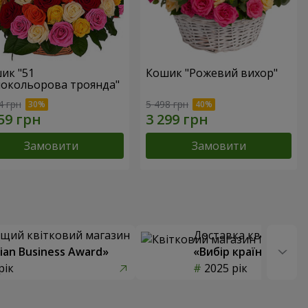
ик "51
Кошик "Рожевий вихор"
нокольорова троянда"
4 грн
5 498 грн
Замовити
Замовити
щий квітковий магазин
Доставка квітів року
ian Business Award»
«Вибір країни»
рік
2025 рік