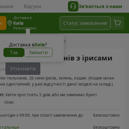
газини
Відгуки
Зв’яжіться з нами
Доставка в
и
Київ
Статус замовлення
безкоштовно
 25 жовтих тюльпанів з ірисами
Доставка в
Київ
?
Так
Змінити
5 жовтих тюльпанів з ірисами
Уточнити
сті
их тюльпанів, 26 синіх ірисів, зелень, кошик. (Кошик може
на однотипний, у разі відсутності даної моделі на складі.)
і:
Квіти простоять 5 днів або ми замінимо букет
Опис
ьогодні з 09:00, при сплаті замовлення до
Безкоштовно
етальніше
Безкоштовно