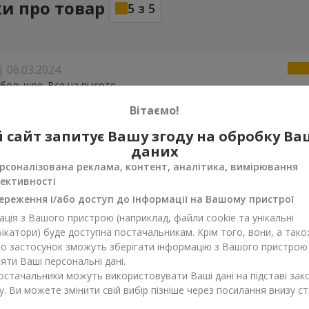
ки про товар
5
з
5
06.03.2024
большое. Все на высоте
Вітаємо!
на
14.03.2023
 сайт запитує Вашу згоду на обробку В
и в больницу моему папе !!! Пожалуйста кто водитель ? Мы хот
даних
 поблагодарить!! Это простоте реально !!! Спасибо огромное ! 
рсоналізована реклама, контент, аналітика, вимірювання
ективності
ереження і/або доступ до інформації на Вашому пристрої
ція з Вашого пристрою (наприклад, файли cookie та унікальні
ікатори) буде доступна постачальникам. Крім того, вони, а тако
бо застосунок зможуть зберігати інформацію з Вашого пристрою
ти Ваші персональні дані.
постачальники можуть використовувати Ваші дані на підставі зак
у. Ви можете змінити свій вибір пізніше через посилання внизу ст