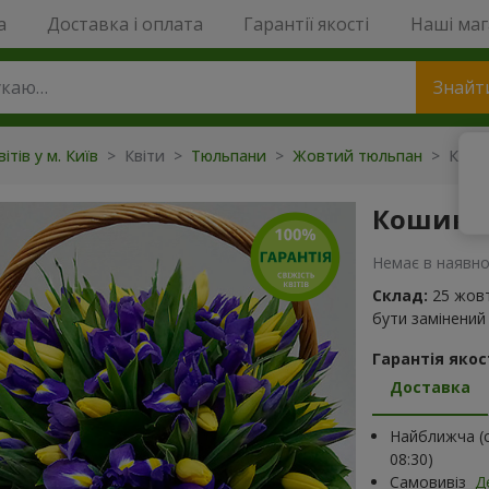
a
Доставка і оплата
Гарантії якості
Наші ма
Знайт
ітів у м. Київ
> Квіти >
Тюльпани
>
Жовтий тюльпан
> Кошик
Кошик 2
Немає в наявно
Склад:
25 жовт
бути замінений 
Гарантія якост
Доставка
Найближча (с
08:30)
Самовивіз
Д