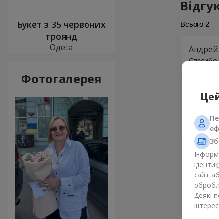
Відгу
Букет з 35 червоних
Всього
2
троянд
Одеса
Андрей
Спасибо 
Фотогалерея
Светла
Цей
Доставил
отдельно
Пе
ЖИВИ!!!
еф
Зб
Інформа
ідентиф
сайт а
обробля
Деякі 
інтерес