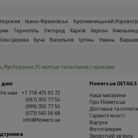
поріжжя
Івано-Франківськ
Кропивницький (Кіровогр
уми
Тернопіль
Ужгород
Харків
Херсон
Хмельниц
Біла Церква
Буча
Васильків
Ірпінь
Умань
Варша
s
Рус:
Корзина 25 желтых тюльпанов с ирисами
 дані
Flowers.ua DETAILS
те нам
+1 718 475 92 72
Наші магазини
(067) 355 77 55
Про Flowers.ua
(099) 355 77 55
Доставка та оплата
(073) 565 56 68
Гарантії якості
info@flowers.ua
Відгуки
Фотогалерея
ідтримка
Зворотній зв′язок