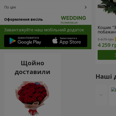
По ціні
Оформлення весіль
Кошик "
Завантажуйте наш мобільний додаток
побажан
5 679 грн
Щойно
доставили
Наші 