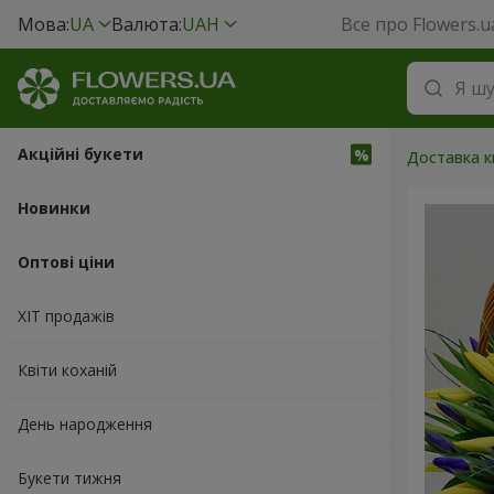
Мова:
UA
Валюта:
UAH
Все про Flowers.u
Акційні букети
Доставка кв
Новинки
Оптові ціни
ХІТ продажів
Квіти коханій
День народження
Букети тижня