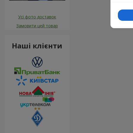
Усі фото доставок
Замовити цей товар
Наші клієнти