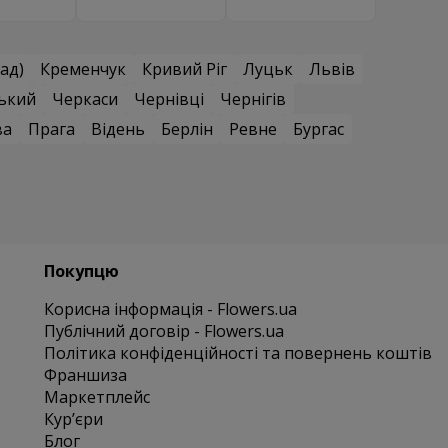
ад)
Кременчук
Кривий Ріг
Луцьк
Львів
ький
Черкаси
Чернівці
Чернігів
ва
Прага
Відень
Берлін
Ревне
Бургас
Покупцю
Корисна інформація - Flowers.ua
Публічний договір - Flowers.ua
Політика конфіденційності та повернень коштів
Франшиза
Маркетплейс
Курʼєри
Блог