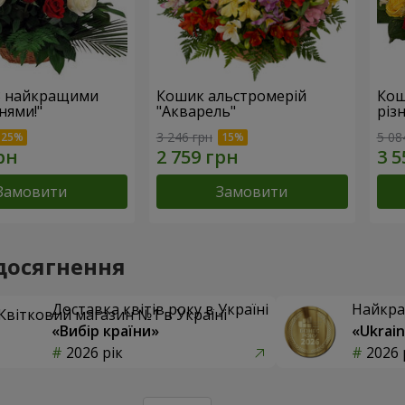
З найкращими
Кошик альстромерій
Кош
нями!"
"Акварель"
різ
3 246 грн
5 08
Замовити
Замовити
досягнення
Доставка квітів року в Україні
Найкра
«Вибір країни»
«Ukrain
2026 рік
2026 