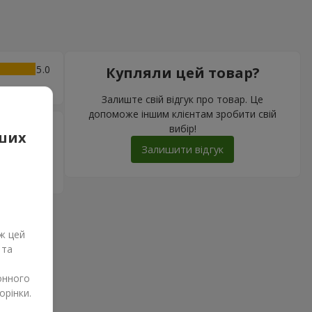
5
Купляли цей товар?
Залиште свій відгук про товар. Це
допоможе іншим клієнтам зробити свій
вибір!
5
аших
им его
Залишити відгук
Харьков
ж цей
 та
онного
орінки.