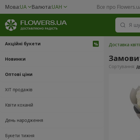
Мова:
UA
Валюта:
UAH
Все про Flowers.u
Акційні букети
Доставка квіт
Замовит
Новинки
Сортування:
д
Оптові ціни
ХІТ продажів
Квіти коханій
День народження
Букети тижня