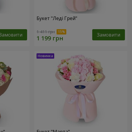
Букет "Леді Грей"
1 411 грн
Замовити
Замовити
ш"
Букет "Марта"