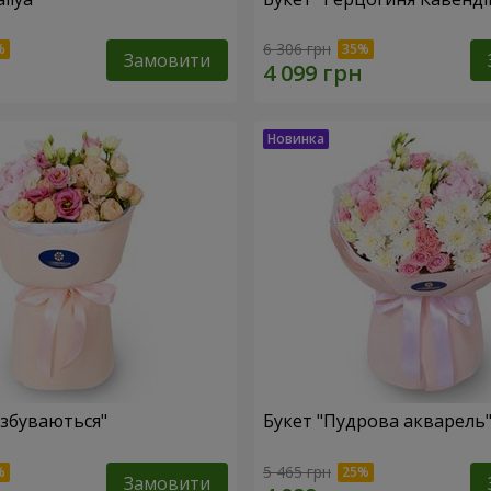
6 306 грн
Замовити
 збуваються"
Букет "Пудрова акварель
5 465 грн
Замовити