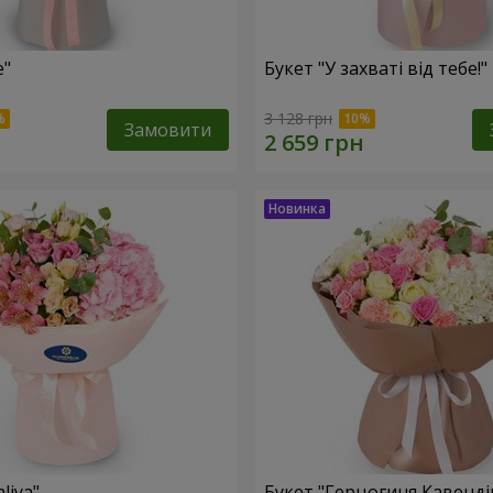
e"
Букет "У захваті від тебе!"
3 128 грн
Замовити
liya"
Букет "Герцогиня Кавенді