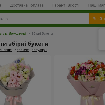
a
Доставка і оплата
Гарантії якості
Наші ма
Знайт
ів у м. Ярмолинці
> Збірні букети
и збірні букети
ешевше
дорожче
популярні