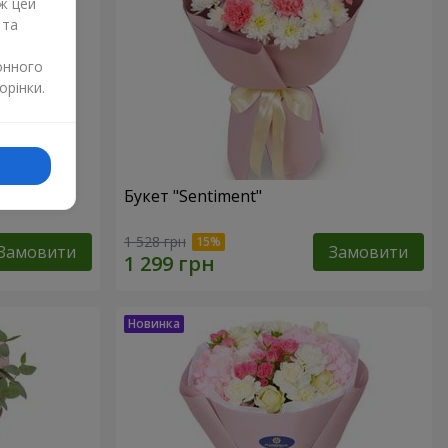
ж цей
 та
онного
орінки.
Букет "Sentiment"
1 528 грн
Замовити
Замовити