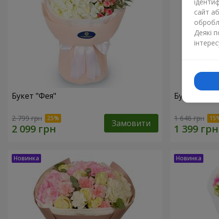
ідентиф
сайт а
обробля
Деякі 
інтерес
Букет "Фея"
Букет "Юрм
2 799 грн
1 646 грн
Замовити