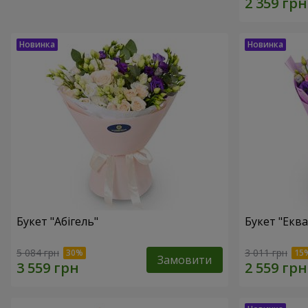
Букет "Абігель"
Букет "Еква
5 084 грн
3 011 грн
Замовити