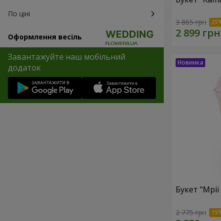
По ціні
3 865 грн
Оформлення весіль
Завантажуйте наш мобільний
додаток
Букет "Мрії
2 775 грн