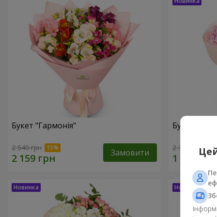
Букет "Гармонія"
Букет "El M
2 540 грн
2 352 грн
Цей
Замовити
Пе
еф
Зб
Інформа