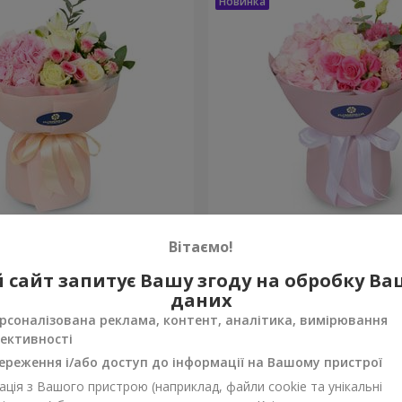
onte"
Букет "Margaret"
Вітаємо!
2 110 грн
 сайт запитує Вашу згоду на обробку В
Замовити
даних
рсоналізована реклама, контент, аналітика, вимірювання
ективності
ереження і/або доступ до інформації на Вашому пристрої
ція з Вашого пристрою (наприклад, файли cookie та унікальні