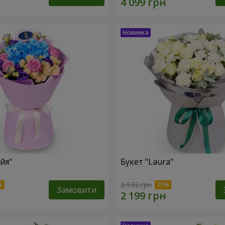
йя"
Букет "Laura"
2 932 грн
Замовити