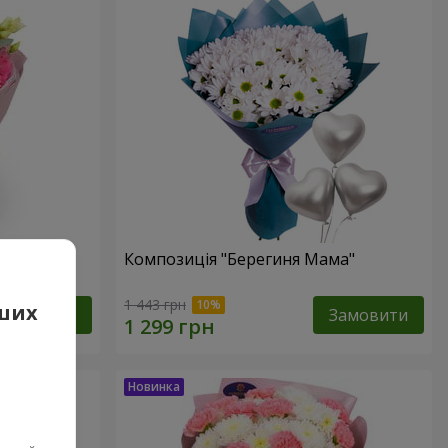
Композиція "Берегиня Мама"
1 443 грн
аших
Замовити
Замовити