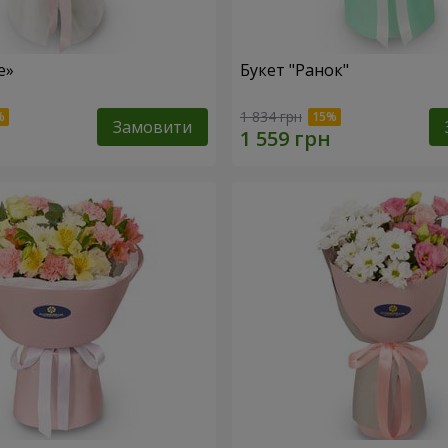
е»
Букет "Ранок"
1 834 грн
Замовити