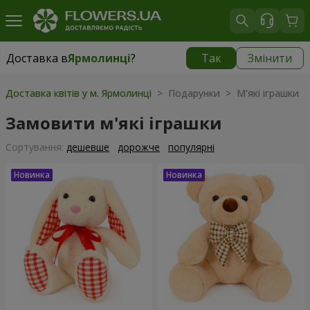
Доставка в
Ярмолинці
?
Так
Змінити
Доставка в
Ярмолинці
|
безкоштовно
Доставка квітів у м. Ярмолинці
> Подарунки > М'які іграшки
Замовити м'які іграшки
Сортування:
дешевше
дорожче
популярні