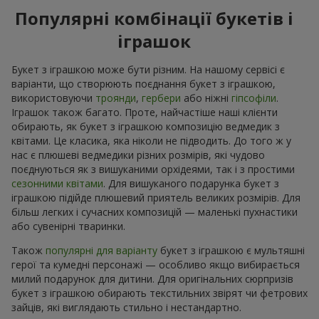
Популярні комбінації букетів і
іграшок
Букет з іграшкою може бути різним. На нашому сервісі є
варіанти, що створюють поєднання букет з іграшкою,
використовуючи
троянди
,
гербери
або ніжні
гіпсофіли
.
Іграшок також багато. Проте, найчастіше наші клієнти
обирають, як букет з іграшкою композицію ведмедик з
квітами. Це класика, яка ніколи не підводить. До того ж у
нас є плюшеві ведмедики різних розмірів, які чудово
поєднуються як з вишуканими орхідеями, так і з простими
сезонними квітами
. Для вишуканого подарунка букет з
іграшкою підійде плюшевий приятель великих розмірів. Для
більш легких і сучасних композицій — маленькі пухнастики
або сувенірні тваринки.
Також
популярні для варіанту
букет з іграшкою є мультяшні
герої та кумедні персонажі — особливо якщо вибирається
милий подарунок для дитини. Для оригінальних сюрпризів
букет з іграшкою обирають текстильних звірят чи фетрових
зайців, які виглядають стильно і нестандартно.