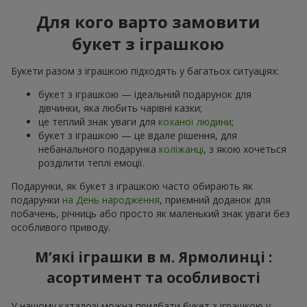
Для кого варто замовити
букет з іграшкою
Букети разом з іграшкою підходять у багатьох ситуаціях:
букет з іграшкою — ідеальний подарунок для
дівчинки, яка любить чарівні казки;
це теплий знак уваги для
коханої людини
;
букет з іграшкою — це вдале рішення, для
небанального подарунка
коліжанці
, з якою хочеться
розділити теплі емоції.
Подарунки, як букет з іграшкою часто обирають як
подарунки
на День народження
, приємний доданок для
побачень, річниць або просто як маленький знак уваги без
особливого приводу.
М’які іграшки в м. Ярмолинці :
асортимент та особливості
У нашому каталозі можна придбати букет з іграшкою у