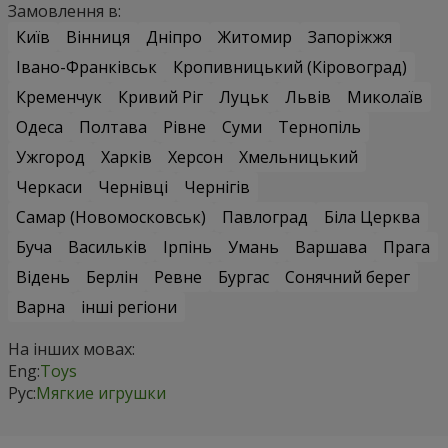
Замовлення в:
Київ
Вінниця
Дніпро
Житомир
Запоріжжя
Івано-Франківськ
Кропивницький (Кіровоград)
Кременчук
Кривий Ріг
Луцьк
Львів
Миколаїв
Одеса
Полтава
Рівне
Суми
Тернопіль
Ужгород
Харків
Херсон
Хмельницький
Черкаси
Чернівці
Чернігів
Самар (Новомосковськ)
Павлоград
Біла Церква
Буча
Васильків
Ірпінь
Умань
Варшава
Прага
Відень
Берлін
Ревне
Бургас
Сонячний берег
Варна
інші регіони
На інших мовах:
Eng:
Toys
Рус:
Мягкие игрушки