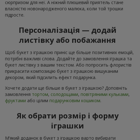
сюрпризом для неї. А ніжний плюшевий приятель стане
власністю новонародженого малюка, коли той трошки
підросте.
Персоналізація — додай
листівку або побажання
Щоб букет з іграшкою приніс ще більше позитивних емоцій,
потрібні важливі слова. Додайте до замовлення іграшка та
букет листівку з вашим текстом. Або попросить флористів
прикрасити композицію букет з іграшкою вишуканим
декором, який підсилить ефект подарунка.
Хочете додати ще більше в букет з іграшкою? Доповніть
замовлення
тортом
,
солодощами
,
повітряними кульками
,
фруктами
або цілим
подарунковим кошиком
.
Як обрати розмір і форму
іграшки
М’який доданок в букет з іграшкою варто вибирати