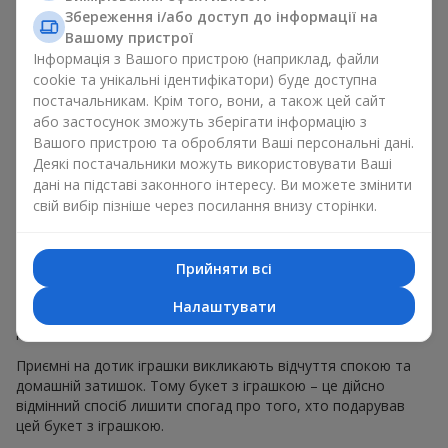
певних випадках. Такий подарунок букет з іграшкою
Збереження і/або доступ до інформації на
підкреслює щиру турботу, затишок та бажання зробити
Вашому пристрої
людині приємно. На
flowers.ua
можна знайти різноманітні
Інформація з Вашого пристрою (наприклад, файли
пропозиції на будь-який смак та бюджет, щоб зробити
cookie та унікальні ідентифікатори) буде доступна
подарунок в м. Ярмолинці незабутнім.
постачальникам. Крім того, вони, а також цей сайт
або застосунок зможуть зберігати інформацію з
Як м’яка іграшка підкреслює
Вашого пристрою та обробляти Ваші персональні дані.
Деякі постачальники можуть використовувати Ваші
емоції разом із квітами
дані на підставі законного інтересу. Ви можете змінити
свій вибір пізніше через посилання внизу сторінки.
Букет з іграшкою — універсальне і завжди влучне рішення.
Таке поєднання подвоює емоції та дає можливість
оновлювати їх в пам’яті, кожен раз, коли плюшевий
Прийняти всі
приятель потрапляє у поле зору Разом букет з іграшкою
працюють ідеально. Квіти та іграшка створюють баланс між
Налаштувати
красою і ніжністю, а ще залишають приємний подарунок на
довгі роки.
Приємні на дотик іграшки викликають відчуття спокою та
домашній затишок. Тому букет з іграшкою – це дійсно
відмінний спосіб лишити спогад про того, хто подарував
цей букет з іграшкою.