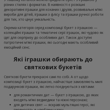
різних стилях і форматах. В наявності є розкішні
декоративні іграшки для коханих і друзів, розвивальні м’які
вироби для дітей, іграшки з флісу та іграшки ручної роботи
для тих, хто цінує унікальність.
Окрема категорія серед композиції букет з іграшкою —
колекційні іграшки та тематичні серії іграшок, які чудово як
ідеї для сюрпризу до особливих дат. Також доступні
патріотичні м'які іграшки, які сьогодні мають особливий
емоційний сенс.
Які іграшки обирають до
святкових букетів
Святкові букети прекрасні самі по собі. А от щодо
композиції букет з іграшкою, найчастіше замовляють милі
подарункові іграшки, які легко поєднуються з квітами:
для романтичних дат — букет з іграшкою, до яких
входять м’які ведмедики та ніжні персонажі;
для дитячих свят — яскраві мультяшні герої, які
переносять в улюблену казку.