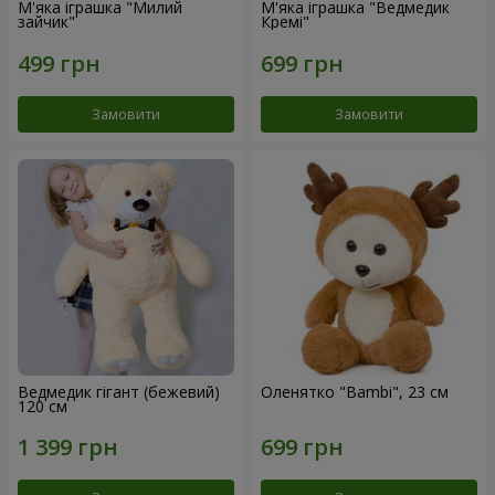
М'яка іграшка "Милий
М'яка іграшка "Ведмедик
зайчик"
Кремі"
Замовити
Замовити
Ведмедик гігант (бежевий)
Оленятко "Bambi", 23 см
120 см