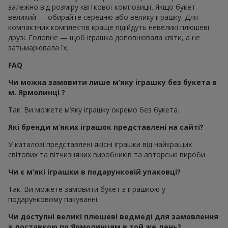
залежно від розміру квіткової композиції. Якщо букет
великий — обирайте середню або велику іграшку. Для
компактних комплектів краще підійдуть невеликі плюшеві
друзі. Головне — щоб іграшка доповнювала квіти, а не
затьмарювала їх.
FAQ
Чи можна замовити лише м’яку іграшку без букета в
м. Ярмолинці ?
Так. Ви можете м’яку іграшку окремо без букета.
Які бренди м’яких іграшок представлені на сайті?
У каталозі представлені якісні іграшки від найкращих
світових та вітчизняних виробників та авторські вироби
Чи є м’які іграшки в подарунковій упаковці?
Так. Ви можете замовити букет з іграшкою у
подарунковому пакуванні.
Чи доступні великі плюшеві ведмеді для замовлення
з доставкою по Ярмолинцям в той же день?