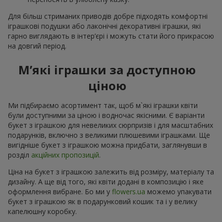
Для більш стриманих приводів добре підходять комфортні
іграшкові подушки або лаконічні декоративні іграшки, які
гарно виглядають в інтер’єрі і можуть стати його прикрасою
на довгий період.
М’які іграшки за доступною
ціною
Ми підбираємо асортимент так, щоб м`які іграшки квіти
були доступними за ціною і водночас якісними. Є варіанти
букет з іграшкою для невеликих сюрпризів і для масштабних
подарунків, включно з великими плюшевими іграшками. Ще
вигідніше букет з іграшкою можна придбати, заглянувши в
розділ
акційних пропозицій
.
Ціна на букет з іграшкою залежить від розміру, матеріалу та
дизайну. А ще від того, які квіти додані в композицію і яке
оформлення вибране. Бо ми у
flowers.ua
можемо упакувати
букет з іграшкою як в подарунковий кошик та і у велику
капелюшну коробку.