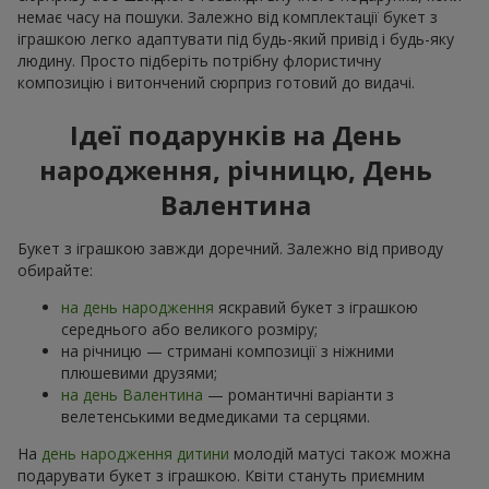
немає часу на пошуки. Залежно від комплектації букет з
іграшкою легко адаптувати під будь-який привід і будь-яку
людину. Просто підберіть потрібну флористичну
композицію і витончений сюрприз готовий до видачі.
Ідеї подарунків на День
народження, річницю, День
Валентина
Букет з іграшкою завжди доречний. Залежно від приводу
обирайте:
на день народження
яскравий букет з іграшкою
середнього або великого розміру;
на річницю — стримані композиції з ніжними
плюшевими друзями;
на день Валентина
— романтичні варіанти з
велетенськими ведмедиками та серцями.
На
день народження дитини
молодій матусі також можна
подарувати букет з іграшкою. Квіти стануть приємним