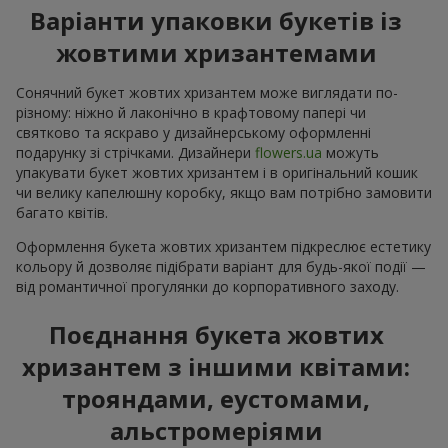
Варіанти упаковки букетів із
жовтими хризантемами
Сонячний букет жовтих хризантем може виглядати по-
різному: ніжно й лаконічно в крафтовому папері чи
святково та яскраво у дизайнерському оформленні
подарунку зі стрічками. Дизайнери
flowers.ua
можуть
упакувати букет жовтих хризантем і в оригінальний кошик
чи велику капелюшну коробку, якщо вам потрібно замовити
багато квітів.
Оформлення букета жовтих хризантем підкреслює естетику
кольору й дозволяє підібрати варіант для будь-якої події —
від романтичної прогулянки до корпоративного заходу.
Поєднання букета жовтих
хризантем з іншими квітами:
трояндами, еустомами,
альстромеріями