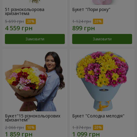
51 різнокольорова
Букет "Пори року"
хризантема
5 699 грн
1 124 грн
Замовити
Замовити
Букет"15 різнокольорових
Букет "Солодка мелодія"
хризантем!"
2 066 грн
1 374 грн