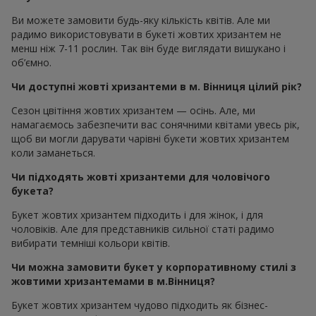
Ви можете замовити будь-яку кількість квітів. Але ми
радимо використовувати в букеті жовтих хризантем не
менш ніж 7-11 рослин. Так він буде виглядати вишукано і
об’ємно.
Чи доступні жовті хризантеми в м. Вінниця цілий рік?
Сезон цвітіння жовтих хризантем — осінь. Але, ми
намагаємось забезпечити вас сонячними квітами увесь рік,
щоб ви могли дарувати чарівні букети жовтих хризантем
коли заманеться.
Чи підходять жовті хризантеми для чоловічого
букета?
Букет жовтих хризантем підходить і для жінок, і для
чоловіків. Але для представників сильної статі радимо
вибирати темніші кольори квітів.
Чи можна замовити букет у корпоративному стилі з
жовтими хризантемами в м.Вінниця?
Букет жовтих хризантем чудово підходить як бізнес-