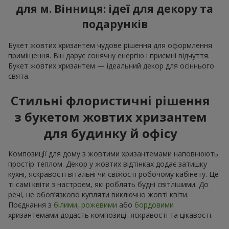
для м. Вінниця: ідеї для декору та
подарунків
Букет жовтих хризантем чудове рішення для оформлення
приміщення. Він дарує сонячну енергію і приємні відчуття.
Букет жовтих хризантем — ідеальний декор для осіннього
свята.
Стильні флористичні рішення
з букетом жовтих хризантем
для будинку й офісу
Композиції для дому з жовтими хризантемами наповнюють
простір теплом. Декор у жовтих відтінках додає затишку
кухні, яскравості вітальні чи свіжості робочому кабінету. Це
ті самі квіти з настроєм, які роблять будні світлішими. До
речі, не обов’язково купляти виключно жовті квіти.
Поєднання з
білими
,
рожевими
або
бордовими
хризантемами додасть композиції яскравості та цікавості.