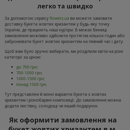
легко та швидко
За допомогою сервісу
flowers.ua
ви можете замовити
доставку букета жовтих хризантем у будь-яку точку
України, де працюють наші кур’єри. В межах Вінниці
замовлення можливо здійснити протягом кількох годин або
забронювати букет жовтих хризантем на певний час і дату.
Щоб вам було зручно вибирати, ми розділили квіти на різні
категорії за ціною:
до 700 грн;
700-1000 грн;
1000-1500 грн;
понад 1500 грн
.
Тут представлені й моно варіанти букета з жовтих
хризантем і різнобарвні композиції. До замовлення можна
додати листівку, солодощі чи інший подарунок.
Як оформити замовлення на
букет жовтих хризантем в м.