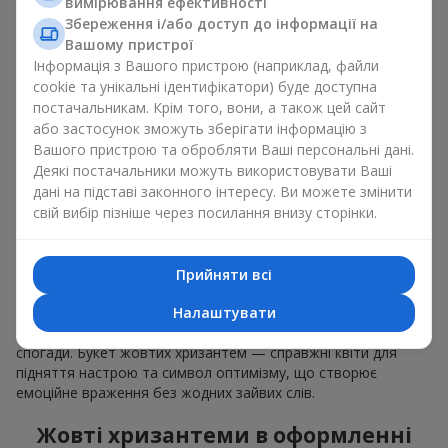
вимірювання ефективності
на день народження
;
Збереження і/або доступ до інформації на
як щедрий подарунок колезі
;
Вашому пристрої
улюбленим жінкам
та
маленьким дівчатам
, як
символ
Інформація з Вашого пристрою (наприклад, файли
любові
.
cookie та унікальні ідентифікатори) буде доступна
постачальникам. Крім того, вони, а також цей сайт
Підійде букет жовтих хризантем і просто так, щоб підняти
або застосунок зможуть зберігати інформацію з
настрій. Це осінні квіти, але їхнє сонячне оформлення
Вашого пристрою та обробляти Ваші персональні дані.
нагадує про золоту осінь у будь-яку пору року. Хризантеми
Деякі постачальники можуть використовувати Ваші
жовті часто називають “улюблені квіти бабусі" — вони
дані на підставі законного інтересу. Ви можете змінити
несуть ніжні спогади й тепло родинних зустрічей.
свій вибір пізніше через посилання внизу сторінки.
Що символізує букет жовтих
хризантем
Прийняти всі
Букет жовтих хризантем — символ радості, дружби та
Налаштувати
світла. Він випромінює позитивну енергію і дарує приємні
спогади. Букет жовтих хризантем — справжні квіти для
підняття настрою та символ оптимізму, що створює
емоційне враження без жодних зайвих слів.
Жовті хризантеми в оформленні