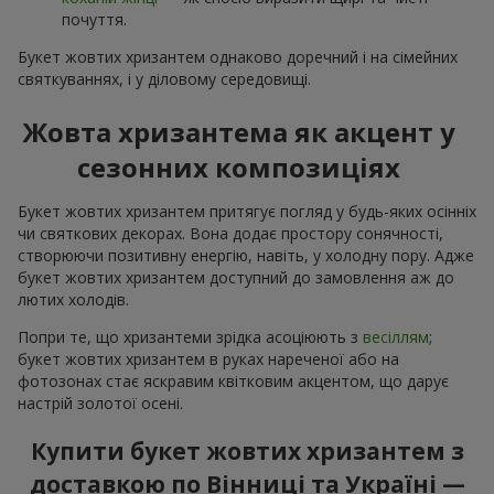
почуття.
Букет жовтих хризантем однаково доречний і на сімейних
святкуваннях, і у діловому середовищі.
Жовта хризантема як акцент у
сезонних композиціях
Букет жовтих хризантем притягує погляд у будь-яких осінніх
чи святкових декорах. Вона додає простору сонячності,
створюючи позитивну енергію, навіть, у холодну пору. Адже
букет жовтих хризантем доступний до замовлення аж до
лютих холодів.
Попри те, що хризантеми зрідка асоціюють з
весіллям
;
букет жовтих хризантем в руках нареченої або на
фотозонах стає яскравим квітковим акцентом, що дарує
настрій золотої осені.
Купити букет жовтих хризантем з
доставкою по Вінниці та Україні —