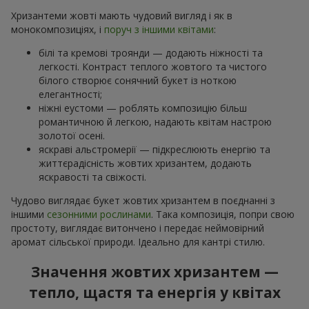
Хризантеми жовті мають чудовий вигляд і як в
монокомпозиціях, і
поруч з іншими квітами
:
білі та кремові троянди — додають ніжності та
легкості. Контраст теплого жовтого та чистого
білого створює сонячний букет із ноткою
елегантності;
ніжні еустоми — роблять композицію більш
романтичною й легкою, надають квітам настрою
золотої осені.
яскраві альстромерії — підкреслюють енергію та
життєрадісність жовтих хризантем, додають
яскравості та свіжості.
Чудово виглядає букет жовтих хризантем в поєднанні з
іншими
сезонними рослинами
. Така композиція, попри свою
простоту, виглядає витончено і передає неймовірний
аромат сільської природи. Ідеально для кантрі стилю.
Значення жовтих хризантем —
тепло, щастя та енергія у квітах