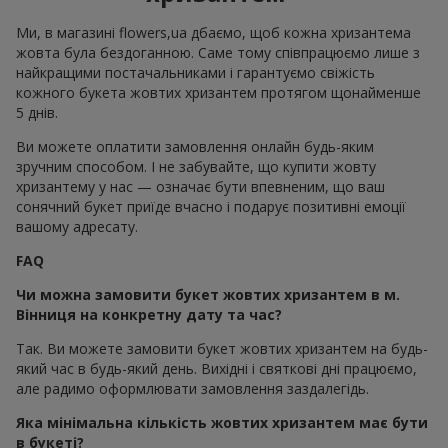
Ми, в магазині flowers,ua дбаємо, щоб кожна хризантема
жовта була бездоганною. Саме тому співпрацюємо лише з
найкращими постачальниками і гарантуємо свіжість
кожного букета жовтих хризантем протягом щонайменше
5 днів.
Ви можете оплатити замовлення онлайн будь-яким
зручним способом. І не забувайте, що купити жовту
хризантему у нас — означає бути впевненим, що ваш
сонячний букет приїде вчасно і подарує позитивні емоції
вашому адресату.
FAQ
Чи можна замовити букет жовтих хризантем в м.
Вінниця на конкретну дату та час?
Так. Ви можете замовити букет жовтих хризантем на будь-
який час в будь-який день. Вихідні і святкові дні працюємо,
але радимо оформлювати замовлення заздалегідь.
Яка мінімальна кількість жовтих хризантем має бути
в букеті?