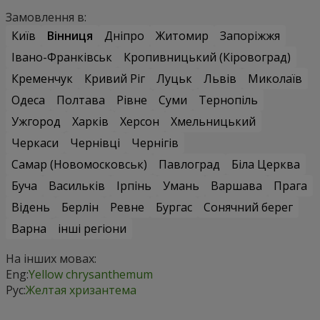
Замовлення в:
Київ
Вінниця
Дніпро
Житомир
Запоріжжя
Івано-Франківськ
Кропивницький (Кіровоград)
Кременчук
Кривий Ріг
Луцьк
Львів
Миколаїв
Одеса
Полтава
Рівне
Суми
Тернопіль
Ужгород
Харків
Херсон
Хмельницький
Черкаси
Чернівці
Чернігів
Самар (Новомосковськ)
Павлоград
Біла Церква
Буча
Васильків
Ірпінь
Умань
Варшава
Прага
Відень
Берлін
Ревне
Бургас
Сонячний берег
Варна
інші регіони
На інших мовах:
Eng:
Yellow chrysanthemum
Рус:
Желтая хризантема