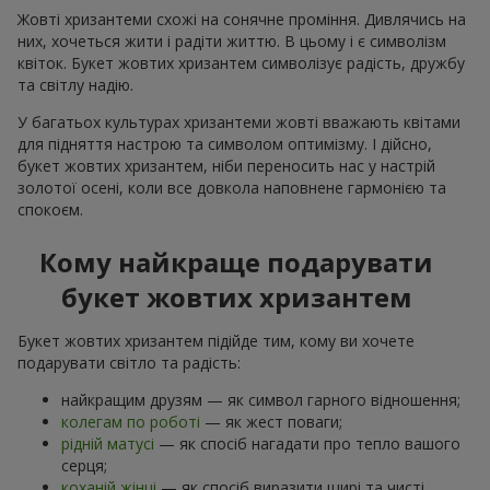
Жовті хризантеми схожі на сонячне проміння. Дивлячись на
них, хочеться жити і радіти життю. В цьому і є символізм
квіток. Букет жовтих хризантем символізує радість, дружбу
та світлу надію.
У багатьох культурах хризантеми жовті вважають квітами
для підняття настрою та символом оптимізму. І дійсно,
букет жовтих хризантем, ніби переносить нас у настрій
золотої осені, коли все довкола наповнене гармонією та
спокоєм.
Кому найкраще подарувати
букет жовтих хризантем
Букет жовтих хризантем підійде тим, кому ви хочете
подарувати світло та радість:
найкращим друзям — як символ гарного відношення;
колегам по роботі
— як жест поваги;
рідній матусі
— як спосіб нагадати про тепло вашого
серця;
коханій жінці
— як спосіб виразити щирі та чисті