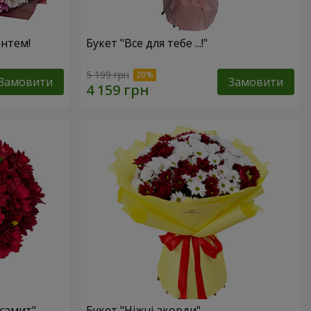
антем!
Букет "Все для тебе ...!"
5 199 грн
Замовити
Замовити
самит"
Букет "Ніжні акорди"