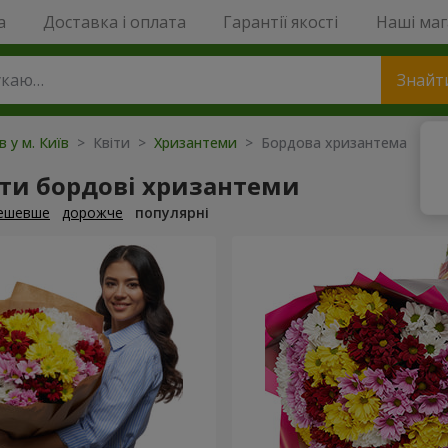
a
Доставка і оплата
Гарантії якості
Наші ма
Знайт
в у м. Київ
> Квіти >
Хризантеми
> Бордова хризантема
ти бордові хризантеми
ешевше
дорожче
популярні