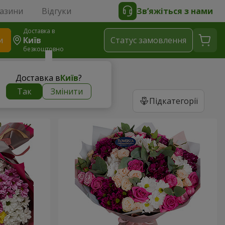
газини
Відгуки
Зв’яжіться з нами
Доставка в
и
Київ
Статус замовлення
безкоштовно
Доставка в
Київ
?
Так
Змінити
Підкатегорії