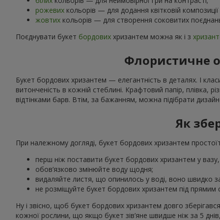
білих
кольорів — для неймовірної гри на контрасті;
рожевих
кольорів — для додання квітковій композиції 
жовтих
кольорів — для створення соковитих поєднань
Поєднувати букет
бордових
хризантем можна як і з
хризан
Флористичне о
Букет бордових хризантем — елегантність в деталях. І клас
витонченість в кожній стеблині. Крафтовий папір, плівка, р
відтінками барв. Втім, за бажанням, можна підібрати дизай
Як збе
При належному догляді, букет бордових хризантем простоїть 
перш ніж поставити букет бордових хризантем у вазу,
обов’язково змінюйте воду щодня;
видаляйте листя, що опинилось у воді, воно швидко з
не розміщуйте букет бордових хризантем під прямим 
Ну і звісно, щоб букет бордових хризантем довго зберігався, 
кожної рослини, що якщо букет зів’яне швидше ніж за 5 днів