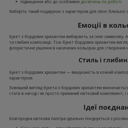
підвищення або до особливих
досягнень по роботі
.
Виберіть такий подарунок з характером для своєї близької
Емоції в коль
Букет з бордових хризантем вибирають за їхню символіку. А
та глибині композиції. Тож букет бордових хризантем вигл
флористичне рішення в насичених кольорах для створення ні
Стиль і глибин
Букет з бордових хризантем — вишуканість в кожній композ
характером.
Зовнішній вигляд букета з бордових хризантем визначається
стати в нагоді і як просто приємний квітковий комплімент, 
Ідеї поєдна
Благородна квіткова палітра ідеально поєднується з рослин