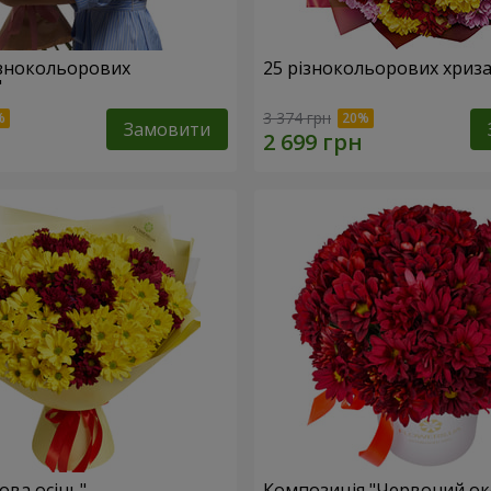
ізнокольорових
25 різнокольорових хриз
"
3 374 грн
Замовити
ова осінь"
Композиція "Червоний ок