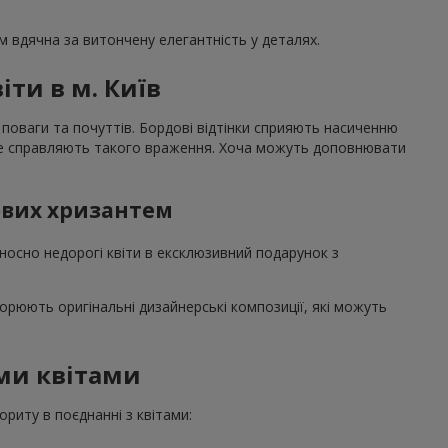
 вдячна за витончену елегантність у деталях.
іти в м. Київ
поваги та почуттів. Бордові відтінки сприяють насиченню
и не справляють такого враження. Хоча можуть доповнювати
дових хризантем
носно недорогі квіти в ексклюзивний подарунок з
орюють оригінальні дизайнерські композиції, які можуть
ми квітами
риту в поєднанні з квітами: