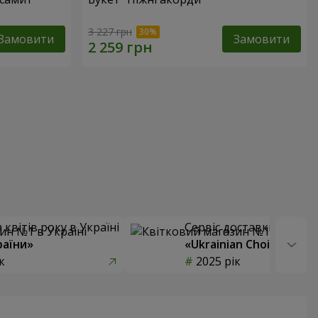
3 227 грн
Замовити
Замовити
квітів року в Україні
Сервіс доставки квітів
раїни»
«Ukrainian Choice»
к
2025 рік