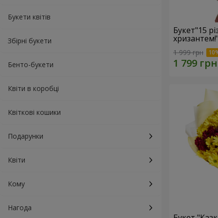
Букети квітів
Букет"15 р
хризантем!
Збірні букети
1 999 грн
Бенто-букети
Квіти в коробці
Квіткові кошики
Подарунки
Квіти
Кому
Нагода
Букет "Казк