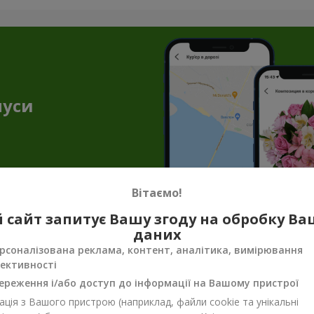
нуси
Вітаємо!
 сайт запитує Вашу згоду на обробку В
даних
ризантем в м. Київ — витонченість, що 
рсоналізована реклама, контент, аналітика, вимірювання
ективності
поєднались в неймовірній квітковій композиції. Насичені осінні 
слої естетики, що точно сподобається зрілим
жінкам
та
чолові
ереження і/або доступ до інформації на Вашому пристрої
ція з Вашого пристрою (наприклад, файли cookie та унікальні
я відтінку: що символізує бордова хр