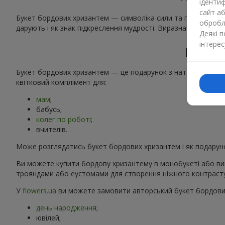
ідентиф
сайт а
Букет бордових хризантем — символіка сили та гідності. Це 
обробля
дарують і як знак підкреслення мудрості. Виразна кольоров
Деякі 
інтерес
Кому 
Букет бордових хризантем — це подарунок з натяком на при
квітковий комплімент для:
мам
;
бабусь;
колег по роботі
;
вчителів.
Може розглядатись букет бордових хризантем і як подарунок
Ви можете купити бордову хризантему в монобукеті або вик
трояндами або еустомами для створення ніжного контрасту.
У
flowers.ua
ви можете замовити авторський букет бордови
день народження
;
ювілей;