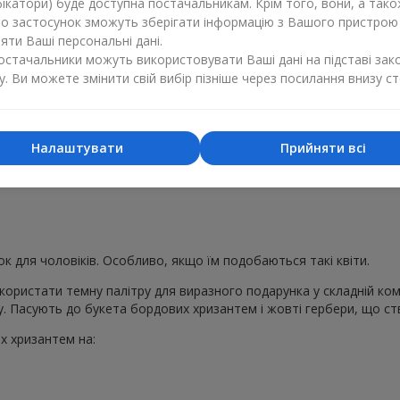
ікатори) буде доступна постачальникам. Крім того, вони, а тако
бо застосунок зможуть зберігати інформацію з Вашого пристрою
квіткова гармонія зі змістом і подарунок для виявлення глибоки
ти Ваші персональні дані.
а гама робить їх доречними для вчителів або людей, до яких ви 
постачальники можуть використовувати Ваші дані на підставі зак
у. Ви можете змінити свій вибір пізніше через посилання внизу ст
і коли дарують букети в бордових 
страсть. Це флористика для особливих подій і для особливих л
Налаштувати
Прийняти всі
 для чоловіків. Особливо, якщо їм подобаються такі квіти.
ористати темну палітру для виразного подарунка у складній комп
 Пасують до букета бордових хризантем і жовті гербери, що ст
х хризантем на: