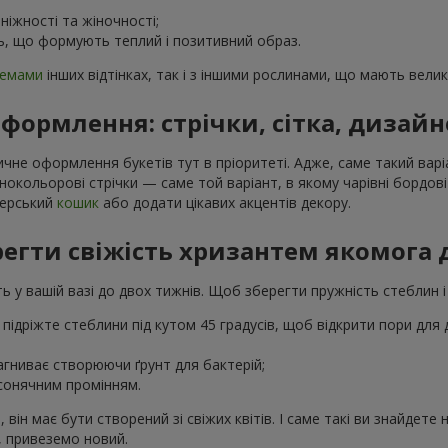
ніжності та жіночності;
, що формують теплий і позитивний образ.
темами
інших відтінках, так і з іншими рослинами, що мають велику
формлення: стрічки, сітка, дизайн
ичне оформлення букетів тут в пріоритеті. Адже, саме такий ва
ізнокольорові стрічки — саме той варіант, в якому чарівні бордо
нерський
кошик
або додати цікавих акцентів декору.
регти свіжість хризантем якомога
у вашій вазі до двох тижнів. Щоб зберегти пружність стеблин і н
 підріжте стеблини під кутом 45 градусів, щоб відкрити пори дл
агниває створюючи ґрунт для бактерій;
сонячним промінням.
він має бути створений зі свіжих квітів. І саме такі ви знайдете 
, привеземо новий.