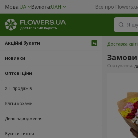
Мова:
UA
Валюта:
UAH
Все про Flowers.u
Акційні букети
Доставка квіті
Замови
Новинки
Сортування:
д
Оптові ціни
ХІТ продажів
Квіти коханій
День народження
Букети тижня