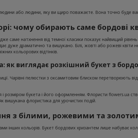
 людини або людини, яку ви щиро поважаєте. Вона точно буде вам
орі: чому обирають саме бордові кв
дже саме натхнення від темної класики показує найвищий рівень 
ядає дуже драматично та вишукано. Білі, жовті або рожеві квіт
жних кольорових відтінків.
а: як виглядає розкішний букет з бор
иції. Чарівні пелюстки з оксамитовим блиском перетворюють від
 і розміром букета і його оформленням. Флористи flowers.ua ств
і як вишукана флористика для урочистих подій.
ння з білими, рожевими та золоти
ами інших кольорів. Букет бордових хризантем лише набуває коло