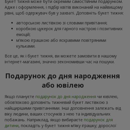
Букет тижня може бути окремим самостійним подарунком.
Адже і оформлення, і підбір квітів виконаний на найвищому
рівні, щоб одержувач був у захваті. Доповніть букет тижня:
авторською листівкою зі словами привітання;
коробкою цукерок для гарного настрою і позитивних
емоцій;
м’якою іграшкою або яскравими повітряними
кульками.
Все це, як і букет тижня, ви можете замовити в нашому
інтернет-магазині, значно зекономивши час на пошуки.
Подарунок до дня народження
або ювілею
Якщо плануєте
подарунок до дня народження
чи ювілею,
обов’язково доповніть тижневий букет листівкою з
найщирішими привітаннями. Інші доповнення залежать від
віку людини, ваших стосунків з нею та індивідуальних
побажань. Наприклад, якщо вибираєте
подарунок для
дитини
, покладіть у букет тижня м’яку іграшку; дорослої