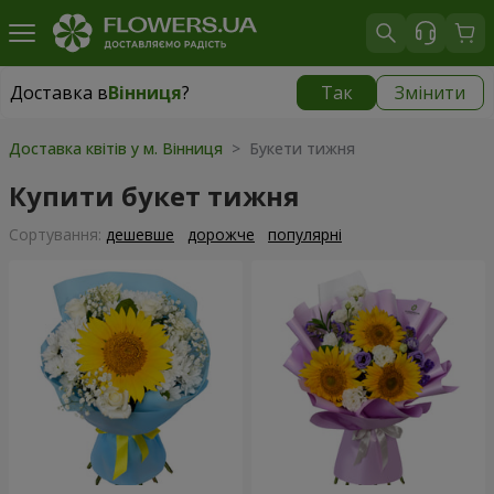
Доставка в
Вінниця
?
Так
Змінити
Доставка в
Вінниця
|
безкоштовно
Доставка квітів у м. Вінниця
> Букети тижня
Купити букет тижня
Сортування:
дешевше
дорожче
популярні