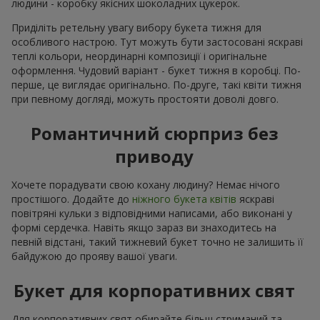
людини - коробку якісних шоколадних цукерок.
Приділіть ретельну увагу вибору букета тижня для
особливого настрою. Тут можуть бути застосовані яскраві
теплі кольори, неординарні композиції і оригінальне
оформлення. Чудовий варіант - букет тижня в коробці. По-
перше, це виглядає оригінально. По-друге, такі квіти тижня
при певному догляді, можуть простояти доволі довго.
Романтичний сюрприз без
приводу
Хочете порадувати свою кохану людину? Немає нічого
простішого. Додайте до
ніжного букета квітів
яскраві
повітряні кульки з відповідними написами, або виконані у
формі сердечка. Навіть якщо зараз ви знаходитесь на
певній відстані, такий тижневий букет точно не залишить її
байдужою до прояву вашої уваги.
Букет для корпоративних свят
Для корпоративних свят обирайте більш стриманий та