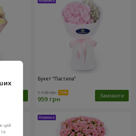
Букет "Пастила"
аших
1 128 грн
Замовити
Замовити
ж цей
 та