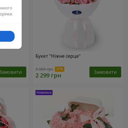
онного
орінки.
Букет "Ніжне серце"
3 065 грн
Замовити
Замовити