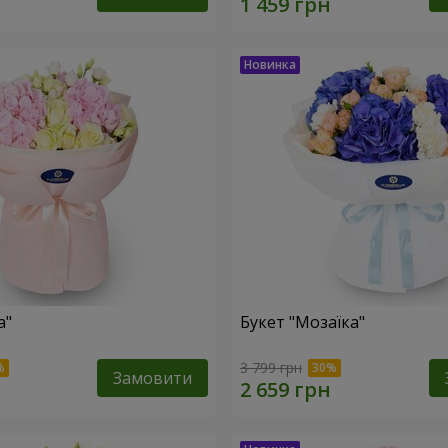
а"
Букет "Мозаїка"
3 799 грн
Замовити