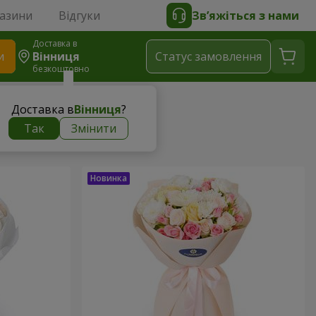
газини
Відгуки
Зв’яжіться з нами
Доставка в
и
Вінниця
Статус замовлення
безкоштовно
Доставка в
Вінниця
?
Так
Змінити