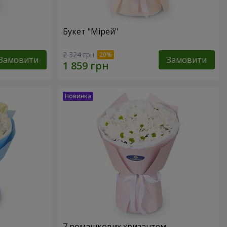
Букет "Мірей"
2 324 грн
Замовити
Замовити
7 ромашкових хризантем