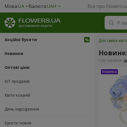
Мова:
UA
Валюта:
UAH
Все про Flowers.u
Акційні букети
Доставка квіті
Новинк
Новинки
Сортування:
д
Оптові ціни
ХІТ продажів
Квіти коханій
День народження
Букети тижня