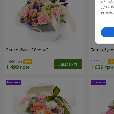
обробля
Деякі 
інтерес
Бенто-букет "Леона"
Бенто-букет
1 666 грн
1 952 грн
Замовити