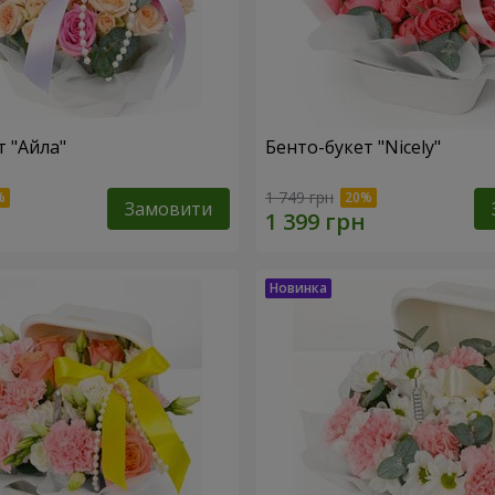
т "Айла"
Бенто-букет "Nicely"
1 749 грн
Замовити