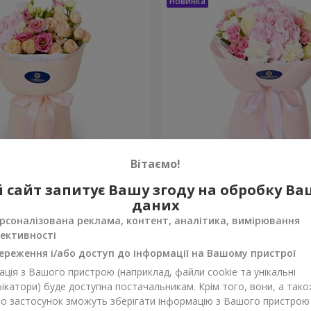
Вітаємо!
 збуваються"
Букет "Марта"
 сайт запитує Вашу згоду на обробку В
даних
3 279 грн
Замовити
рсоналізована реклама, контент, аналітика, вимірювання
ективності
ереження і/або доступ до інформації на Вашому пристрої
ція з Вашого пристрою (наприклад, файли cookie та унікальні
ікатори) буде доступна постачальникам. Крім того, вони, а тако
бо застосунок зможуть зберігати інформацію з Вашого пристрою