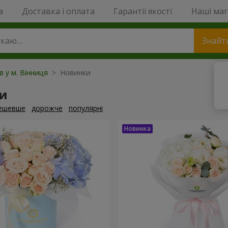
a
Доставка і оплата
Гарантії якості
Наші ма
Знайт
в у м. Вінниця
> Новинки
и
ешевше
дорожче
популярні