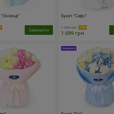
 "Окленд"
Букет "Сафо"
1 999 грн
Замовити
ес"
Букет "Sia"