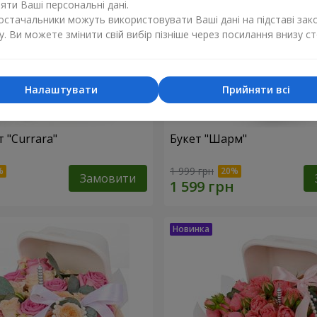
ти Ваші персональні дані.
постачальники можуть використовувати Ваші дані на підставі зак
у. Ви можете змінити свій вибір пізніше через посилання внизу ст
Налаштувати
Прийняти всі
 "Currara"
Букет "Шарм"
1 999 грн
Замовити