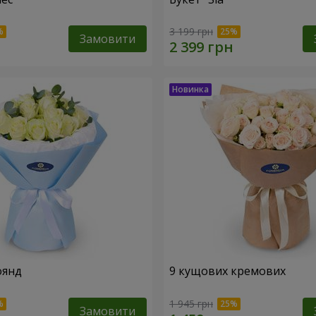
3 199 грн
Замовити
оянд
9 кущових кремових
1 945 грн
Замовити