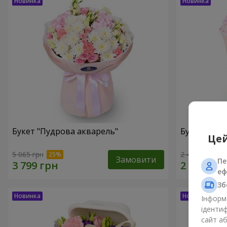
Букет "Пудрова акварель"
Букет "Мрії
Цей
5 065 грн
2 469 грн
Замовити
Пе
еф
Зб
Інформа
ідентиф
сайт а