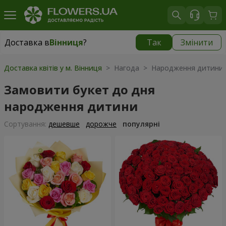
Доставка в
Вінниця
?
Так
Змінити
Доставка в
Вінниця
|
безкоштовно
Доставка квітів у м. Вінниця
> Нагода > Народження дитини
Замовити букет до дня
народження дитини
Сортування:
дешевше
дорожче
популярні