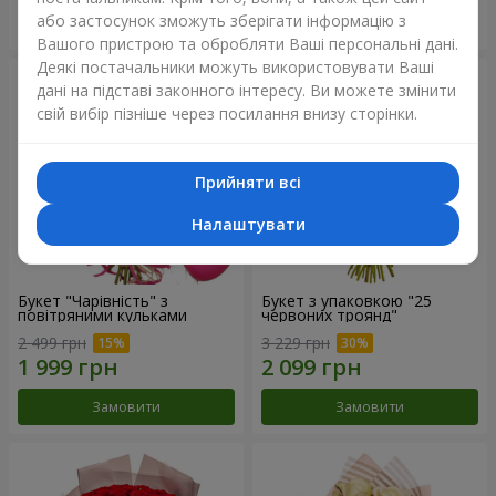
або застосунок зможуть зберігати інформацію з
Замовити
Замовити
Вашого пристрою та обробляти Ваші персональні дані.
Деякі постачальники можуть використовувати Ваші
дані на підставі законного інтересу. Ви можете змінити
свій вибір пізніше через посилання внизу сторінки.
Прийняти всі
Налаштувати
Букет "Чарівність" з
Букет з упаковкою "25
повітряними кульками
червоних троянд"
2 499 грн
3 229 грн
Замовити
Замовити