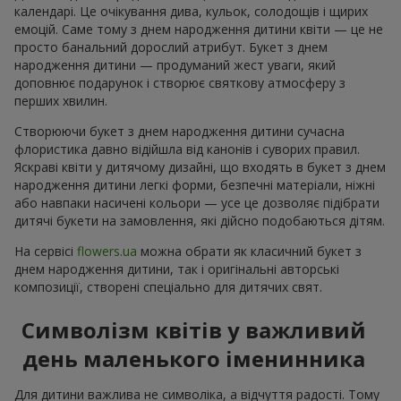
календарі. Це очікування дива, кульок, солодощів і щирих
емоцій. Саме тому з днем народження дитини квіти — це не
просто банальний дорослий атрибут. Букет з днем
народження дитини — продуманий жест уваги, який
доповнює подарунок і створює святкову атмосферу з
перших хвилин.
Створюючи букет з днем народження дитини сучасна
флористика давно відійшла від канонів і суворих правил.
Яскраві квіти у дитячому дизайні, що входять в букет з днем
народження дитини легкі форми, безпечні матеріали, ніжні
або навпаки насичені кольори — усе це дозволяє підібрати
дитячі букети на замовлення, які дійсно подобаються дітям.
На сервісі
flowers.ua
можна обрати як класичний букет з
днем народження дитини, так і оригінальні авторські
композиції, створені спеціально для дитячих свят.
Символізм квітів у важливий
день маленького іменинника
Для дитини важлива не символіка, а відчуття радості. Тому