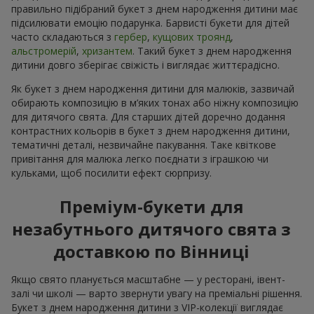
правильно підібраний букет з днем народження дитини має
підсилювати емоцію подарунка. Барвисті букети для дітей
часто складаються з
гербер
,
кущових троянд
,
альстромерій
,
хризантем
. Такий букет з днем народження
дитини довго зберігає свіжість і виглядає життєрадісно.
Як букет з днем народження дитини для малюків, зазвичай
обирають композицію в м’яких тонах або ніжну композицію
для дитячого свята. Для старших дітей доречно додання
контрастних кольорів в букет з днем народження дитини,
тематичні деталі, незвичайне пакування. Таке квіткове
привітання для малюка легко поєднати з іграшкою чи
кульками, щоб посилити ефект сюрпризу.
Преміум-букети для
незабутнього дитячого свята з
доставкою по Вінниці
Якщо свято планується масштабне — у ресторані, івент-
залі чи школі — варто звернути увагу на преміальні рішення.
Букет з днем народження дитини з VIP-колекції виглядає