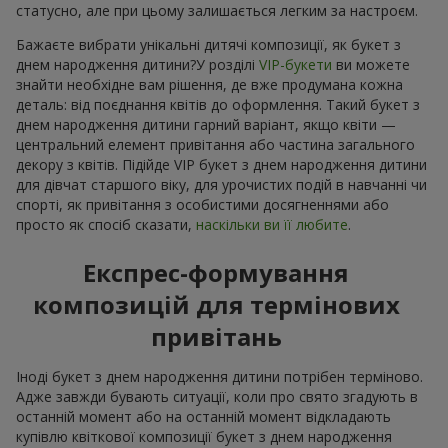
статусно, але при цьому залишається легким за настроєм.
Бажаєте вибрати унікальні дитячі композиції, як букет з
днем народження дитини?У розділі
VIP-букети
ви можете
знайти необхідне вам рішення, де вже продумана кожна
деталь: від поєднання квітів до оформлення. Такий букет з
днем народження дитини гарний варіант, якщо квіти —
центральний елемент привітання або частина загального
декору з квітів. Підійде VIP букет з днем народження дитини
для дівчат старшого віку, для урочистих подій в навчанні чи
спорті, як привітання з особистими досягненнями або
просто як спосіб сказати,
наскільки ви її любите
.
Експрес-формування
композицій для термінових
привітань
Іноді букет з днем народження дитини потрібен терміново.
Адже завжди бувають ситуації, коли про свято згадують в
останній момент або на останній момент відкладають
купівлю квіткової композиції букет з днем народження