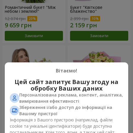
Романтичний букет "Між
Букет "Квіткове
небом і землею!"
блаженство"
12 074 грн
2 399 грн
Замовити
Замовити
Вітаємо!
Цей сайт запитує Вашу згоду на
обробку Ваших даних
Персоналізована реклама, контент, аналітика,
вимірювання ефективності
Збереження і/або доступ до інформації на
Букет "Королеві серця"
Мікс "Планета троянд" із 51
Вашому пристрої
кущової троянди
Інформація з Вашого пристрою (наприклад, файли
2 399 грн
6 422 грн
cookie та унікальні ідентифікатори) буде доступна
постачальникам. Крім того, вони, а також цей сайт