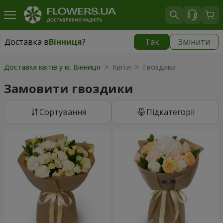
Доставка в
Вінниця
?
Так
Змінити
Доставка в
Вінниця
|
безкоштовно
Доставка квітів у м. Вінниця
> Квіти > Гвоздики
Замовити гвоздики
Сортування
Підкатегорії