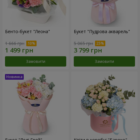
Бенто-букет "Леона"
Букет "Пудрова акварель"
1 666 грн
5 065 грн
Замовити
Замовити
Букет "Леді Грей"
Квіти в коробці "Бароко"