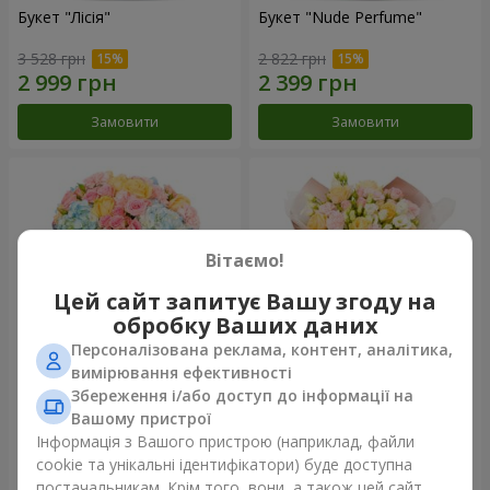
Букет "Лісія"
Букет "Nude Perfume"
3 528 грн
2 822 грн
Замовити
Замовити
Вітаємо!
Цей сайт запитує Вашу згоду на
обробку Ваших даних
Персоналізована реклама, контент, аналітика,
вимірювання ефективності
Збереження і/або доступ до інформації на
Букет "Ніжність світанку"
Букет "Дотик ніжності"
Вашому пристрої
4 132 грн
2 624 грн
Інформація з Вашого пристрою (наприклад, файли
cookie та унікальні ідентифікатори) буде доступна
постачальникам. Крім того, вони, а також цей сайт