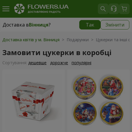
Доставка в
Вінниця
?
Так
Змінити
Доставка в
Вінниця
|
безкоштовно
Доставка квітів у м. Вінниця
> Подарунки > Цукерки та інші с
Замовити цукерки в коробці
Сортування:
дешевше
дорожче
популярні