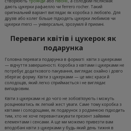
створюють
троянди
або
півонії
, а солодкий післясмак
дають цукерки рафаелло чи ferrero rocher. Такий
оригінальний варіант виглядає як коробка з любов’ю. Для
друзів або колег більше підходять цукерки любимов чи
цукерки merci — універсальні, зрозумілі й приємні.
Переваги квітів і цукерок як
подарунка
Головна перевага подарунка в форматі квіти з цукерками
— відчуття завершеності. Коробка з квітами і цукерками не
потребує додаткового пакування, виглядає охайно і довго
зберігає форму. Квіти з цукерками — це мікс краси й
солодощів, який легко сприймається і не виглядає
випадковим.
Квіти з цукерками ні до чого не зобов’язують і можуть
розцінюватись як легкий жест уваги. Саме тому коробка з
квітами і солодощами, як подарунок з родзинкою підходить
тим, хто не хоче перевантажувати презент зайвими
елементами і сенсами. А ще ми можемо привезти вам
вподобані квіти з цукерками у будь-який день тижня в