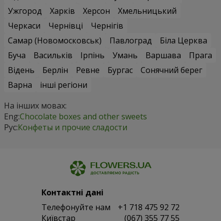
Ужгород
Харків
Херсон
Хмельницький
Черкаси
Чернівці
Чернігів
Самар (Новомосковськ)
Павлоград
Біла Церква
Буча
Васильків
Ірпінь
Умань
Варшава
Прага
Відень
Берлін
Ревне
Бургас
Сонячний берег
Варна
інші регіони
На інших мовах:
Eng:
Chocolate boxes and other sweets
Рус:
Конфеты и прочие сладости
Контактні дані
Телефонуйте нам
+1 718 475 92 72
Київстар
(067) 355 77 55