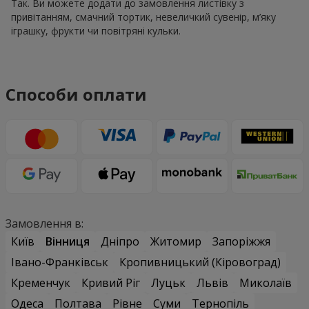
Так. Ви можете додати до замовлення листівку з
привітанням, смачний тортик, невеличкий сувенір, м’яку
іграшку, фрукти чи повітряні кульки.
Способи оплати
Замовлення в:
Київ
Вінниця
Дніпро
Житомир
Запоріжжя
Івано-Франківськ
Кропивницький (Кіровоград)
Кременчук
Кривий Ріг
Луцьк
Львів
Миколаїв
Одеса
Полтава
Рівне
Суми
Тернопіль