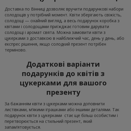
Доставка по Вінниці дозволяє вручити подарункові набори
солодощів у потрібний момент. Квіти зберігають свіжість,
солодощі — охайний вигляд, а весь подарунок коробка з
квітами і солодощами приїжджає готовим дарувати
солодощі і аромат свята. Можна замовити квіти з
цукерками з доставкою в найближчий час, день у день, або
експрес рішення, якщо солодкий презент потрібен
терміново.
Додаткові варіанти
подарунків до квітів з
цукерками для вашого
презенту
За бажанням квіти з цукерками можна доповнити
листівками, м’якими іграшками або іншими деталями. Так
подарунок квіти з цукерками стає ще більш особистим і
перетворюється на стильний презент, який
запам’ятовується.