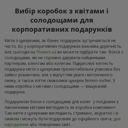
Вибір коробок з квітами і
солодощами для
корпоративних подарунків
Квіти з цукерками, як бізнес подарунок зустрічаються не
часто. Бо у корпоративних подарунках важлива доречність.
Але сьогодні на
Flowers.ua
ви можете підібрати такі бокси з
солодощами, які не соромно дарувати найціннішим
партнерам, клієнтам або колегам. Підкреслює елітність
подарунка квіти з цукерками презентабельна упаковка без
зайвої романтики, але з відчуттям уваги і витонченого
смаку, а також елітні смаколики цукерки ferrero rocher. З
ними коробка з квітами і солодощами — вишуканий
подарунок.
Подарункові бокси з солодощами для колег у поєднанні з
лаконічними квітами виглядають як коробка комплімент.
Такі квіти з цукерками виглядають стримано, акуратно і зі
смаком і можуть бути подаровані до офіційного свята,
дня
народження
або Новорічних свят.