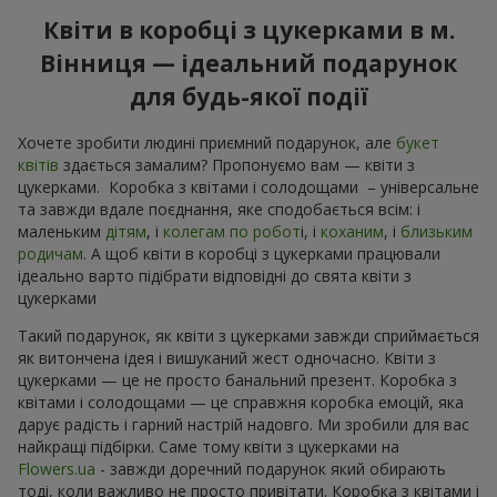
Квіти в коробці з цукерками в м.
Вінниця — ідеальний подарунок
для будь-якої події
Хочете зробити людині приємний подарунок, але
букет
квітів
здається замалим? Пропонуємо вам — квіти з
цукерками. Коробка з квітами і солодощами – універсальне
та завжди вдале поєднання, яке сподобається всім: і
маленьким
дітям
, і
колегам по робот
і, і
коханим
, і
близьким
родичам
. А щоб квіти в коробці з цукерками працювали
ідеально варто підібрати відповідні до свята квіти з
цукерками
Такий подарунок, як квіти з цукерками завжди сприймається
як витончена ідея і вишуканий жест одночасно. Квіти з
цукерками — це не просто банальний презент. Коробка з
квітами і солодощами — це справжня коробка емоцій, яка
дарує радість і гарний настрій надовго. Ми зробили для вас
найкращі підбірки. Саме тому квіти з цукерками на
Flowers.ua
- завжди доречний подарунок який обирають
тоді, коли важливо не просто привітати. Коробка з квітами і