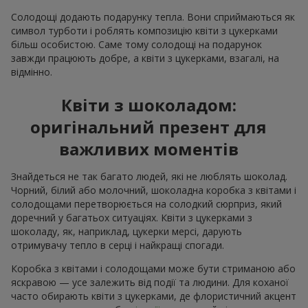
Солодощі додають подарунку тепла. Вони сприймаються як
символ турботи і роблять композицію квіти з цукерками
більш особистою. Саме тому солодощі на подарунок
завжди працюють добре, а квіти з цукерками, взагалі, на
відмінно.
Квіти з шоколадом:
оригінальний презент для
важливих моментів
Знайдеться не так багато людей, які не люблять шоколад.
Чорний, білий або молочний, шоколадна коробка з квітами і
солодощами перетворюється на солодкий сюрприз, який
доречний у багатьох ситуаціях. Квіти з цукерками з
шоколаду, як, наприклад, цукерки мерсі, дарують
отримувачу тепло в серці і найкращі спогади.
Коробка з квітами і солодощами може бути стриманою або
яскравою — усе залежить від події та людини. Для коханої
часто обирають квіти з цукерками, де флористичний акцент