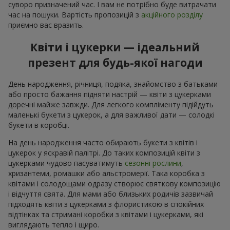
суворо призначений час. І вам не потрібно буде витрачати
час на пошуки. Вартість пропозицій з
акційного розділу
приємно вас вразить.
Квіти і цукерки — ідеальний
презент для будь-якої нагоди
День народження, річниця, подяка, знайомство з батьками
або просто бажання підняти настрій — квіти з цукерками
доречні майже завжди. Для легкого компліменту підійдуть
маленькі букети з цукерок, а для важливої дати — солодкі
букети в коробці.
На день народження часто обирають букети з квітів і
цукерок у яскравій палітрі. До таких композицій квіти з
цукерками чудово пасуватимуть
сезонні рослини
,
хризантеми, ромашки або альстромерії. Така коробка з
квітами і солодощами одразу створює святкову композицію
і відчуття свята. Для мами або близьких родичів зазвичай
підходять квіти з цукерками з флористикою в спокійних
відтінках та стримані коробки з квітами і цукерками, які
виглядають тепло і щиро.