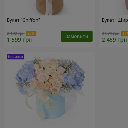
Букет "Chiffon"
Букет "Щир
2 132 грн
3 279 грн
Замовити