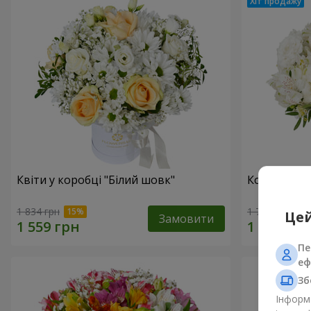
Квіти у коробці "Білий шовк"
Композиція
1 834 грн
1 777 грн
Цей
Замовити
Пе
еф
Зб
Інформа