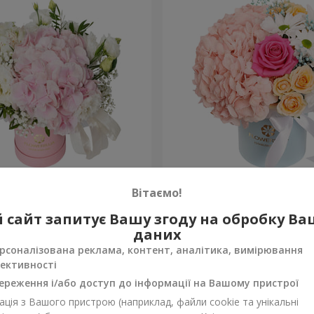
 "Ніжний дотик"
Квіти в коробці "Щастя н
Вітаємо!
1 646 грн
 сайт запитує Вашу згоду на обробку В
Замовити
даних
рсоналізована реклама, контент, аналітика, вимірювання
ективності
ереження і/або доступ до інформації на Вашому пристрої
ція з Вашого пристрою (наприклад, файли cookie та унікальні