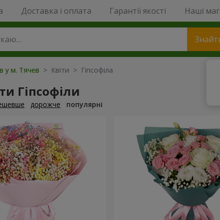
a
Доставка і оплата
Гарантії якості
Наші ма
Знайт
в у м. Тячев
> Квіти > Гіпсофіла
ти Гіпсофіли
ешевше
дорожче
популярні