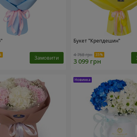
"
Букет "Крепдешин"
4 768 грн
Замовити