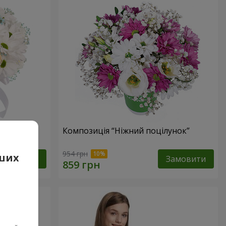
е оминеш"
Композиція “Ніжний поцілунок”
954 грн
аших
Замовити
Замовити