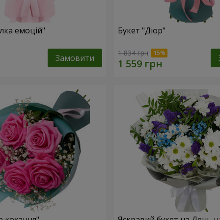
лка емоцій"
Букет "Діор"
1 834 грн
Замовити
р кохання"
Яскравий букет на День 