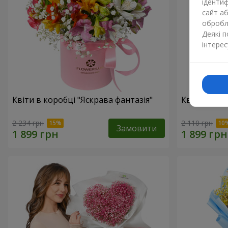
ідентиф
сайт а
обробля
Деякі 
інтерес
Квіти в коробці "Яскрава фантазія"
Квіти в кор
2 234 грн
2 110 грн
Замовити