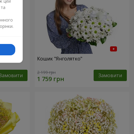
ж цей
 та
онного
орінки.
р"
Кошик "Янголятко"
2 199 грн
Замовити
Замовити