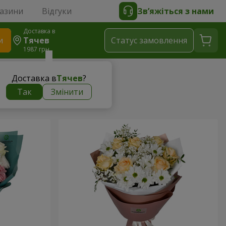
газини
Відгуки
Зв’яжіться з нами
Доставка в
и
Тячев
Статус замовлення
1987 грн
Доставка в
Тячев
?
Так
Змінити