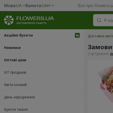
Мова:
UA
Валюта:
UAH
Все про Flowers.u
Акційні букети
Доставка квіті
Замови
Новинки
Сортування:
д
Оптові ціни
ХІТ продажів
Квіти коханій
День народження
Букети тижня