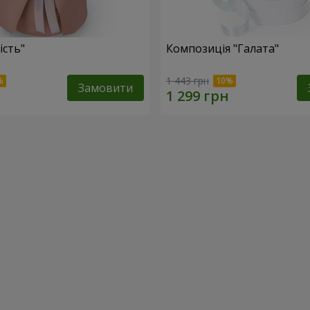
ість"
Композиція "Галата"
1 443 грн
Замовити