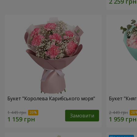
Букет "Королева Карибського моря"
Букет "Княг
1 449 грн
2 449 грн
Замовити