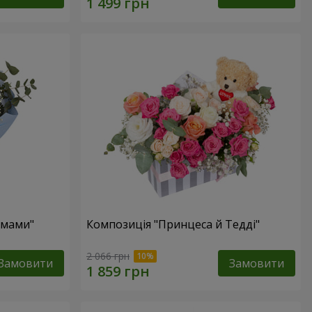
 мами"
Композиція "Принцеса й Тедді"
2 066 грн
Замовити
Замовити