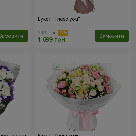
Букет "I need you"
2 124 грн
Замовити
Замовити
народження
Букет "Хрещатик"