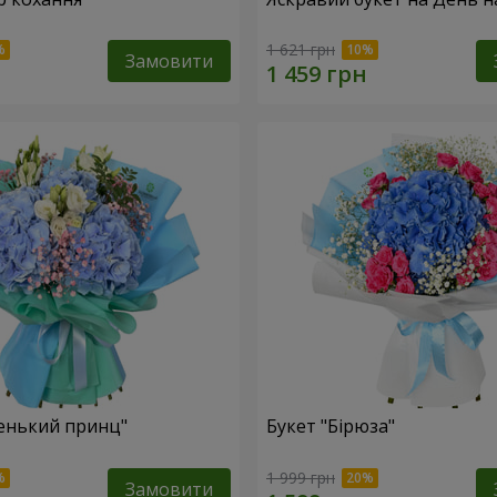
1 621 грн
Замовити
енький принц"
Букет "Бірюза"
1 999 грн
Замовити