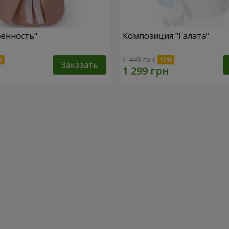
ренность"
Композиция "Галата"
1 443 грн
Заказать