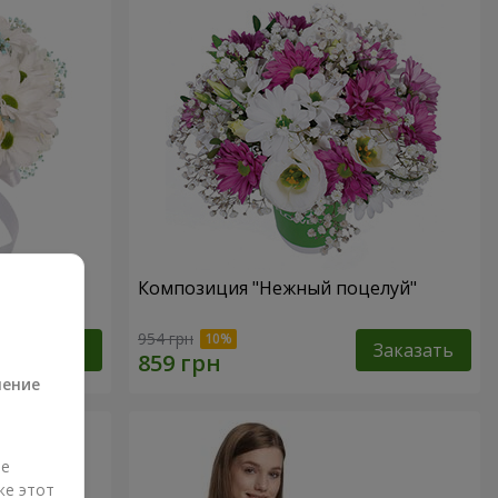
 не
Композиция "Нежный поцелуй"
а
954 грн
Заказать
Заказать
ление
ые
же этот