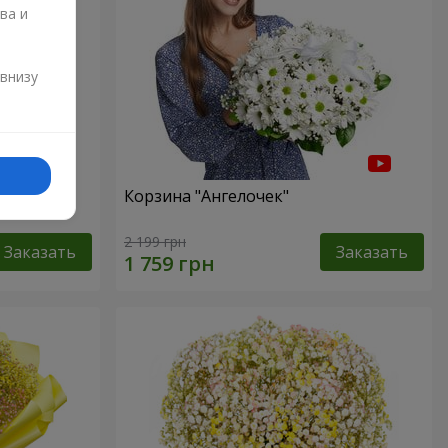
ва и
и
 внизу
ур"
Корзина "Ангелочек"
2 199 грн
Заказать
Заказать