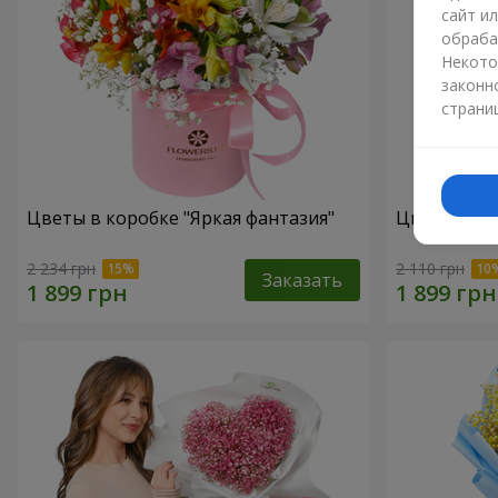
сайт и
обраба
Некото
законн
страни
Цветы в коробке "Яркая фантазия"
Цветы в ко
2 234 грн
2 110 грн
Заказать