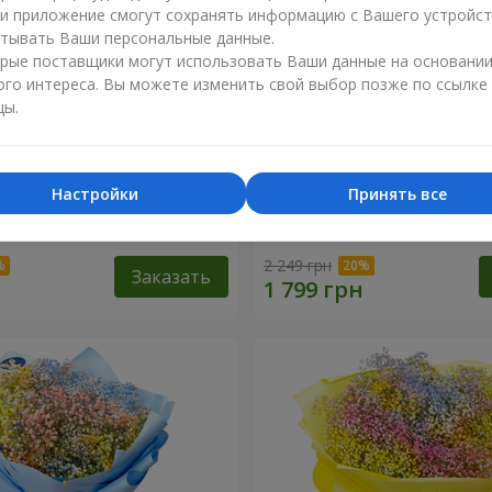
ли приложение смогут сохранять информацию с Вашего устройст
тывать Ваши персональные данные.
рые поставщики могут использовать Ваши данные на основани
ого интереса. Вы можете изменить свой выбор позже по ссылке
цы.
Настройки
Принять все
робке "Соломия"
Цветы в коробке "Помпад
2 249 грн
Заказать