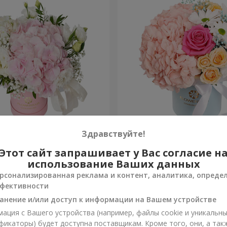
я "Нежное
Цветы в коробке "Счастья
Здравствуйте!
ение"
избежать"
Этот сайт запрашивает у Вас согласие н
1 646 грн
Заказать
использование Ваших данных
рсонализированная реклама и контент, аналитика, опреде
фективности
анение и/или доступ к информации на Вашем устройстве
ация с Вашего устройства (например, файлы cookie и уникальн
фикаторы) будет доступна поставщикам. Кроме того, они, а так