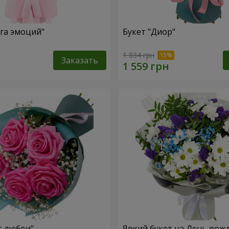
уга эмоций"
Букет "Диор"
1 834 грн
Заказать
т любви"
Яркий букет на День рож