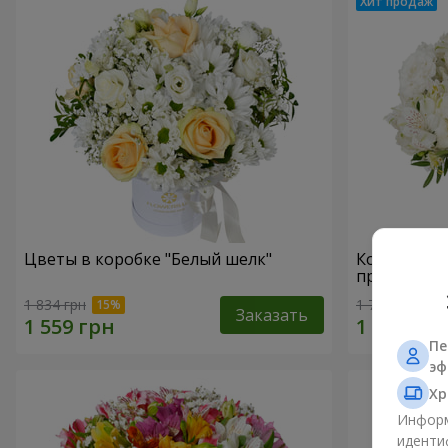
Цветы в коробке "Белый шелк"
Композици
прикоснов
1 834 грн
1 777 грн
Заказать
Пе
эф
Хр
Информ
иденти