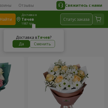
азины
Отзывы
Свяжитесь с нами
Доставка в
Найти
Тячев
Cтатус заказа
1987 грн
Доставка в
Тячев
?
Да
Сменить