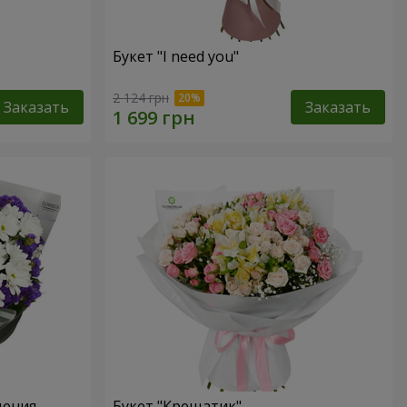
Букет "I need you"
2 124 грн
Заказать
Заказать
дения
Букет "Крещатик"