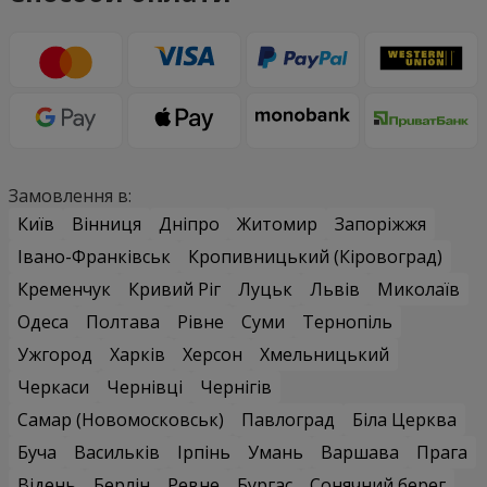
Замовлення в:
Київ
Вінниця
Дніпро
Житомир
Запоріжжя
Івано-Франківськ
Кропивницький (Кіровоград)
Кременчук
Кривий Ріг
Луцьк
Львів
Миколаїв
Одеса
Полтава
Рівне
Суми
Тернопіль
Ужгород
Харків
Херсон
Хмельницький
Черкаси
Чернівці
Чернігів
Самар (Новомосковськ)
Павлоград
Біла Церква
Буча
Васильків
Ірпінь
Умань
Варшава
Прага
Відень
Берлін
Ревне
Бургас
Сонячний берег