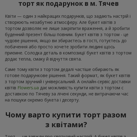
торт як подарунок в м. Тячев
Квіти — один з найкращих подарунків, що задають настрій і
створюють незабутню атмосферу. Але букет квітів з
тортом дозволяє не лише закріпити враження, а й зробити
буденний презент більш повним. Букет квітів з тортом - це
чудове рішення, якщо ви збираєтесь в гості, готуєтесь до
побачення або просто хочете зробити людині щось
приємне. Солодка деталь в композиції букет квітів з тортом
додає тепла, смаку й відчуття свята.
Саме тому квіти з тортом дедалі частіше обирають як
готове подарункове рішення. Такий формат, як букет квітів
з тортом зручний і універсальний. А онлайн-сервіс доставки
квітів
Flowers.ua
дає можливість купити квіти з тортом с
доставкою по Тячеву за лічені секунди, не витрачаючи час
на пошуки окремо букета і десерту.
Чому варто купити торт разом
з квітами?
Торт — це завжди про святковий настрій. А букет квітів з