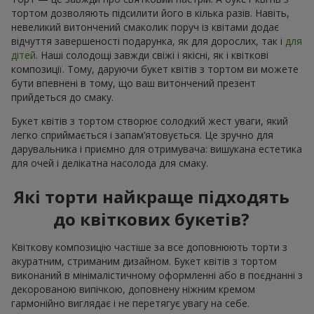
тортом дозволяють підсилити його в кілька разів. Навіть,
невеликий витончений смаколик поруч із квітами додає
відчуття завершеності подарунка, як для дорослих, так і
для
дітей
. Наші солодощі завжди свіжі і якісні, як і квіткові
композиції. Тому, даруючи букет квітів з тортом ви можете
бути впевнені в тому, що ваш витончений презент
прийдеться до смаку.
Букет квітів з тортом створює солодкий жест уваги, який
легко сприймається і запам’ятовується. Це зручно для
дарувальника і приємно для отримувача: вишукана естетика
для очей і делікатна насолода для смаку.
Які торти найкраще підходять
до квіткових букетів?
Квіткову композицію частіше за все доповнюють торти з
акуратним, стриманим дизайном. Букет квітів з тортом
виконаний в мінімалістичному оформленні або в поєднанні з
декорованою випічкою, доповнену ніжним кремом
гармонійно виглядає і не перетягує увагу на себе.