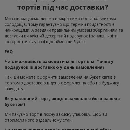
тортів під час доставки?
Ми співпрацюємо лише з найкращими постачальниками
солодощів, тому гарантуємо що терміни придатності є
найкращими. А завдяки правильним умовам зберіганням та
доставки ви якісний десертний подарунок і запашні квіти,
що простоять у вазі щонайменше 5 днів.
FAQ
Чи є можливість замовити міні торт в м. Тячев у
подарунок із доставкою у день замовлення?
Так. Ви можете оформити замовлення на букет квітів з
тортом з доставкою в день оформлення або на будь-яку
іншу дату.
Як упакований торт, якщо я замовляю його разом з
букетом?
Ми пакуємо торт в якісну захисну упаковку, щоб ви
отримали його в ідеальному стані.
Чи можна купити торт із доставкою вночі або у