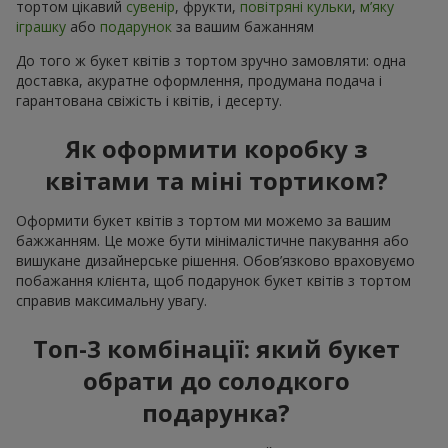
тортом цікавий
сувенір
, фрукти,
повітряні кульки
,
м’яку
іграшку
або
подарунок
за вашим бажанням
До того ж букет квітів з тортом зручно замовляти: одна
доставка, акуратне оформлення, продумана подача і
гарантована свіжість і квітів, і десерту.
Як оформити коробку з
квітами та міні тортиком?
Оформити букет квітів з тортом ми можемо за вашим
бажжанням. Це може бути мінімалістичне пакування або
вишукане дизайнерське рішення. Обов’язково враховуємо
побажання клієнта, щоб подарунок букет квітів з тортом
справив максимальну увагу.
Топ-3 комбінації: який букет
обрати до солодкого
подарунка?