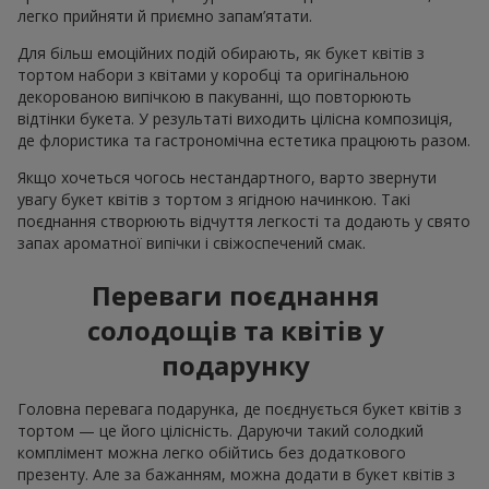
легко прийняти й приємно запам’ятати.
Для більш емоційних подій обирають, як букет квітів з
тортом набори з квітами у коробці та оригінальною
декорованою випічкою в пакуванні, що повторюють
відтінки букета. У результаті виходить цілісна композиція,
де флористика та гастрономічна естетика працюють разом.
Якщо хочеться чогось нестандартного, варто звернути
увагу букет квітів з тортом з ягідною начинкою. Такі
поєднання створюють відчуття легкості та додають у свято
запах ароматної випічки і свіжоспечений смак.
Переваги поєднання
солодощів та квітів у
подарунку
Головна перевага подарунка, де поєднується букет квітів з
тортом — це його цілісність. Даруючи такий солодкий
комплімент можна легко обійтись без додаткового
презенту. Але за бажанням, можна додати в букет квітів з