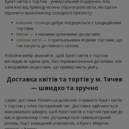
Букет квітів з тортом - універсальний подарунок. Але,
залежно від приводу можна обрати різні квіти, які здатні
підсилити враження від солодкого презенту:
класичні троянди
добре поєднуються з традиційними
тортами;
півонії
— з ніжними кремовими десертами;
сезонні квіти
— з оригінальними ягідним тортами, що
так пасують до певного сезона.
Роблячи вибір зважайте, щоб букет квітів з тортом
виглядав як єдине ціле, без перевантаження деталями, але
з яскравими акцентами, що привертають увагу.
Доставка квітів та тортів у м. Тячев
— швидко та зручно
Сервіс доставки Flowers.ua дозволяє отримати букет квітів
з тортом у чітко погоджений час. Доставка здійснюється
максимально швидко, щоб букет квітів з тортом приїхав до
вас в ідеальному стані. Дотримується температурний
режим, торт захищений упаковкою, а букет зберігає
свіжість і форму.