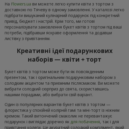
На
Flowers.ua
ви можете легко купити квіти з тортом з
доставкою по Тячеву в одному замовленні. У каталозі легко
підібрати вишуканий кулінарний подарунок під конкретний
привід, бюджет і настрій. Крім того, ми готові
персоналізувати замовлення букет квітів з тортом під ваші
потреби, підібравши яскраве оформлення та додавши
листівку з привітанням.
Креативні ідеї подарункових
наборів — квіти + торт
Букет квітів з тортом може бути як повсякденним
презентом, так і оригінальним подарунковим набором з
солодким акцентом та приємним післясмаком. Ви можете
вибрати солодкий сюрприз до свята, скориставшись
нашими порадами, або вибрати свій варіант.
Один із популярних варіантів букет квітів з тортом —
флористика у спокійній колірній гамі та міні-торт із ніжним
кремом. Такий витончений смаколик не перевантажує
подарунок і виглядає доречно як
для побачення
, так і для
привітання колеги. Це акуратний солодкий комплімент, який