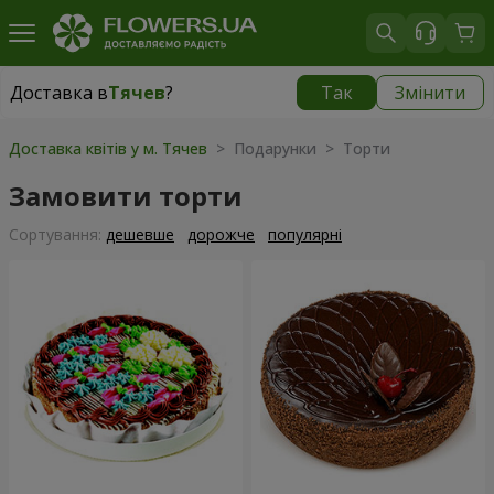
Доставка в
Тячев
?
Так
Змінити
Доставка в
Тячев
|
1987 грн
Доставка квітів у м. Тячев
> Подарунки > Торти
Замовити торти
Сортування:
дешевше
дорожче
популярні