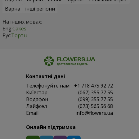
Варна
інші регіони
На інших мовах:
Eng:
Cakes
Рус:
Торты
Контактні дані
Телефонуйте нам
+1 718 475 92 72
Київстар
(067) 355 77 55
Водафон
(099) 355 77 55
Лайфсел
(073) 565 56 68
Email
info@flowers.ua
Онлайн підтримка