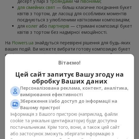
десерт у парі з
трояндами
чи
півоніями
;
для сімейних свят
— більш класичне поєднання букет
квітів з тортом, де ласощі для особливих моментів
поєднуються з улюбленими квітковими композиціям;
для
колег
або
партнерів
— стримані композиції букет
квітів з тортом без надмірної емоційності.
На
Flowers.ua
знайдуться перевірені рішення для будь-яких
ваших подій. Ви можете вибрати готову композицію букет
квітів з тортом з відповідного розділу каталогу або
замовити окремо солодкий дарунок і вподобані квіти.
Вітаємо!
Більше варіантів серед
акційних пропозицій
та хітів.
Цей сайт запитує Вашу згоду на
обробку Ваших даних
Торти з живими квітами —
Персоналізована реклама, контент, аналітика,
краса та смак в одному
вимірювання ефективності
подарунку
Збереження і/або доступ до інформації на
Вашому пристрої
Інформація з Вашого пристрою (наприклад, файли
Торти з живими квітами – це сучасне поєднання
cookie та унікальні ідентифікатори) буде доступна
флористики та гастрономічної естетики. Ексклюзивний
постачальникам. Крім того, вони, а також цей сайт
десерт в поєднанні з
вишуканим букетом
виглядає ефектно,
стильно й підкреслює особливість події, як
день
або застосунок зможуть зберігати інформацію з