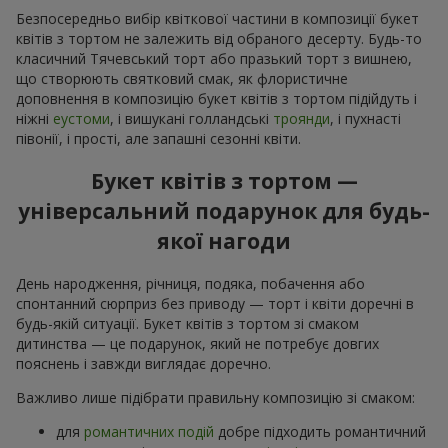
Безпосередньо вибір квіткової частини в композиції букет
квітів з тортом не залежить від обраного десерту. Будь-то
класичний Тячевський торт або празький торт з вишнею,
що створюють святковий смак, як флористичне
доповнення в композицію букет квітів з тортом підійдуть і
ніжні
еустоми
, і вишукані голландські
троянди
, і пухнасті
півонії, і прості, але запашні сезонні квіти.
Букет квітів з тортом —
універсальний подарунок для будь-
якої нагоди
День народження, річниця, подяка, побачення або
спонтанний сюрприз без приводу — торт і квіти доречні в
будь-якій ситуації. Букет квітів з тортом зі смаком
дитинства — це подарунок, який не потребує довгих
пояснень і завжди виглядає доречно.
Важливо лише підібрати правильну композицію зі смаком:
для
романтичних подій
добре підходить романтичний