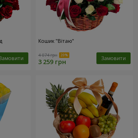
д
Кошик "Вітаю"
4 074 грн
Замовити
Замовити