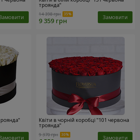
троянда"
14 398 грн
Замовити
Замовити
троянда"
Квіти в чорній коробці "101 червона
троянда"
9 370 грн
Замовити
Замовити