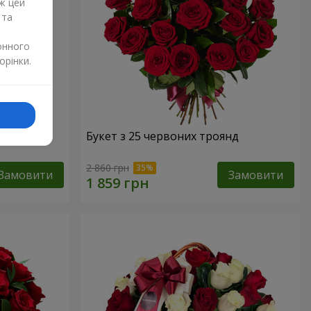
ж цей
 та
онного
орінки.
Букет з 25 червоних троянд
2 860 грн
Замовити
Замовити