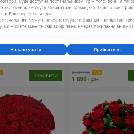
ікатори) буде доступна постачальникам. Крім того, вони, а тако
бо застосунок зможуть зберігати інформацію з Вашого пристрою
ти Ваші персональні дані.
постачальники можуть використовувати Ваші дані на підставі зак
у. Ви можете змінити свій вибір пізніше через посилання внизу ст
Налаштувати
Прийняти всі
ізнокольорових
Букет "Гармонія"
"
2 234 грн
Замовити