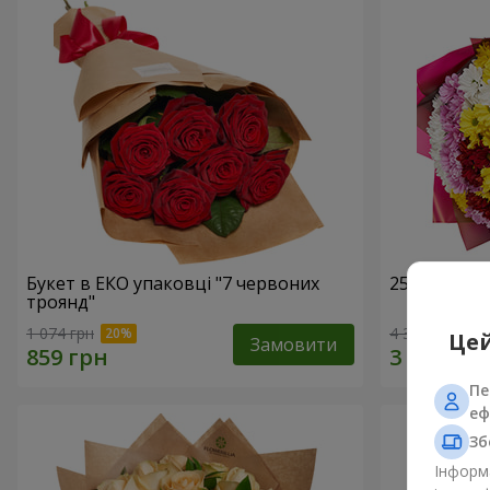
Букет в ЕКО упаковці "7 червоних
25 різноко
троянд"
1 074 грн
4 324 грн
Цей
Замовити
Пе
еф
Зб
Інформа