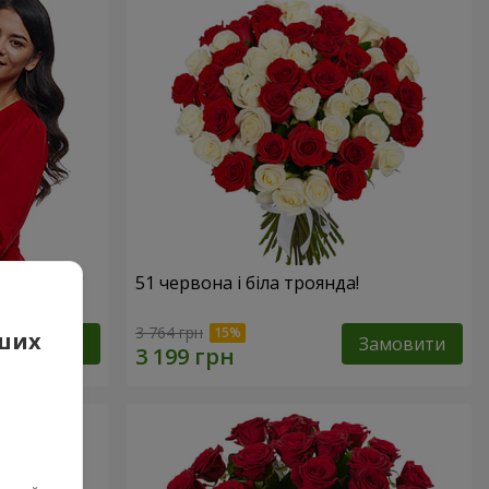
х троянд!"
51 червона і біла троянда!
3 764 грн
аших
Замовити
Замовити