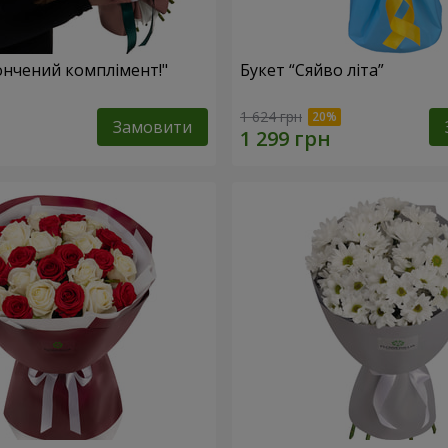
ончений комплімент!"
Букет “Сяйво літа”
1 624 грн
Замовити