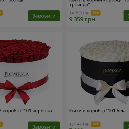
троянда"
14 398 грн
Замовити
ій коробці "101 червона
Квіти в коробці "101 біла 
10 141 грн
Замовити