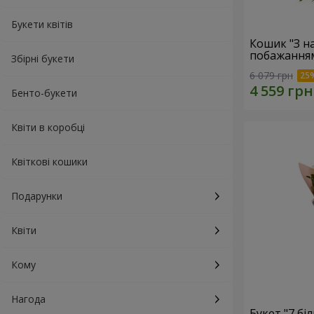
Букети квітів
Кошик "З 
побажанням
Збірні букети
6 079 грн
Бенто-букети
Квіти в коробці
Квіткові кошики
Подарунки
Квіти
Кому
Нагода
Букет "7 бі