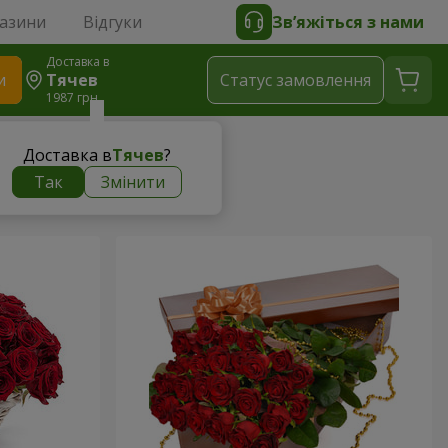
газини
Відгуки
Зв’яжіться з нами
Доставка в
и
Тячев
Статус замовлення
1987 грн
Доставка в
Тячев
?
Так
Змінити