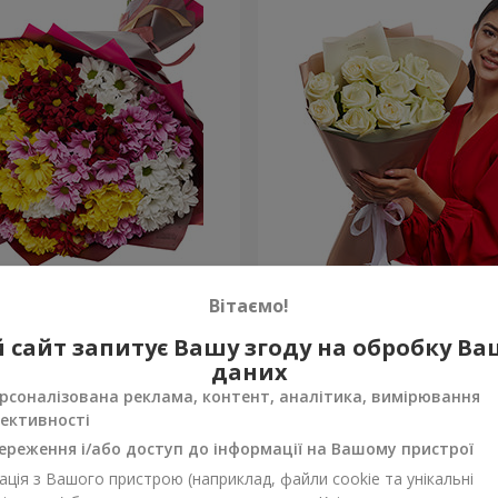
льорових хризантем!
Авторський букет "11 біли
Вітаємо!
1 443 грн
 сайт запитує Вашу згоду на обробку В
Замовити
даних
рсоналізована реклама, контент, аналітика, вимірювання
ективності
ереження і/або доступ до інформації на Вашому пристрої
ція з Вашого пристрою (наприклад, файли cookie та унікальні