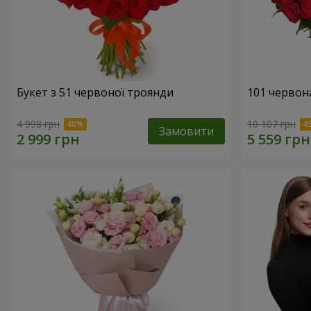
Букет з 51 червоної троянди
101 червон
4 998 грн
10 107 грн
Замовити