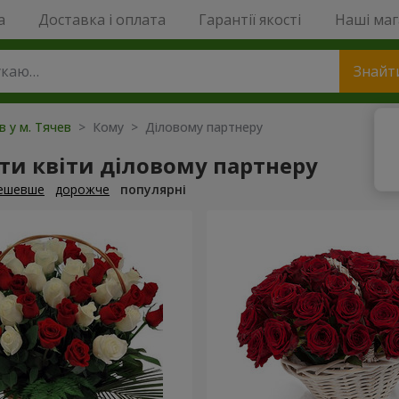
a
Доставка і оплата
Гарантії якості
Наші ма
Знайт
в у м. Тячев
> Кому > Діловому партнеру
и квіти діловому партнеру
ешевше
дорожче
популярні