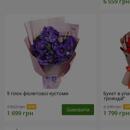
9 гілок фіолетової еустоми
Букет в упа
троянда!"
2 832 грн
2 249 грн
Замовити