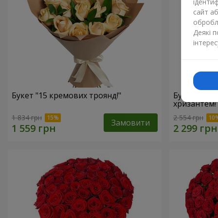
ідентиф
сайт а
обробля
Деякі 
інтерес
Букет "15 кремових троянд!"
Букет"15 р
хризантем!
1 834 грн
2 554 грн
Замовити