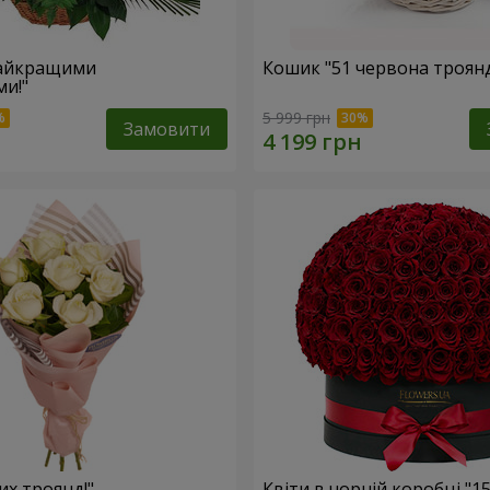
найкращими
Кошик "51 червона троян
и!"
5 999 грн
Замовити
лих троянд!"
Квіти в чорній коробці "1