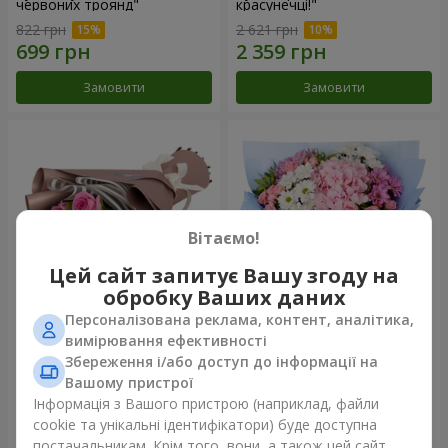
червоних троянд"
красунечці!"
822 грн
2 621 грн
Замовити
Замовити
Вітаємо!
Цей сайт запитує Вашу згоду на
обробку Ваших даних
Персоналізована реклама, контент, аналітика,
Букет "7 рожевих троянд!"
Романтичний букет
вимірювання ефективності
"Небеса"
Збереження і/або доступ до інформації на
1 124 грн
2 199 грн
Вашому пристрої
Інформація з Вашого пристрою (наприклад, файли
cookie та унікальні ідентифікатори) буде доступна
Замовити
Замовити
постачальникам. Крім того, вони, а також цей сайт