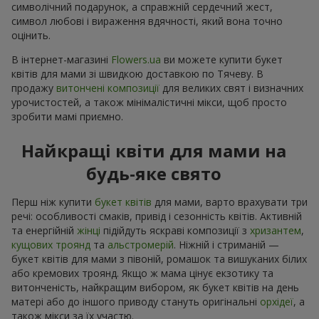
символічний подарунок, а справжній сердечний жест,
символ любові і вираження вдячності, який вона точно
оцінить.
В інтернет-магазині
Flowers.ua
ви можете купити букет
квітів для мами зі швидкою доставкою по Тячеву. В
продажу
витончені композиції
для великих свят і визначних
урочистостей, а також мінімалістичні мікси, щоб просто
зробити мамі приємно.
Найкращі квіти для мами на
будь-яке свято
Перш ніж купити
букет квітів
для мами, варто врахувати три
речі: особливості смаків, привід і сезонність квітів. Активній
та енергійній
жінці
підійдуть яскраві композиції з
хризантем
,
кущових троянд
та
альстромерій
. Ніжній і стриманій —
букет квітів для мами з півоній, ромашок та вишуканих білих
або кремових троянд. Якщо ж мама цінує екзотику та
витонченість, найкращим вибором, як букет квітів на день
матері або до іншого приводу стануть оригінальні
орхідеї
, а
також мікси за їх участю.