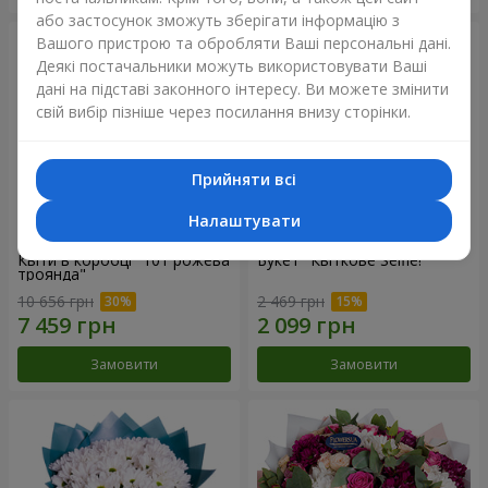
або застосунок зможуть зберігати інформацію з
Вашого пристрою та обробляти Ваші персональні дані.
Деякі постачальники можуть використовувати Ваші
дані на підставі законного інтересу. Ви можете змінити
свій вибір пізніше через посилання внизу сторінки.
Прийняти всі
Налаштувати
Квіти в коробці "101 рожева
Букет "Квіткове Selfie!"
троянда"
10 656 грн
2 469 грн
Замовити
Замовити