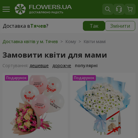
Доставка в
Тячев
?
Так
Змінити
Доставка в
Тячев
|
1987 грн
Доставка квітів у м. Тячев
> Кому > Квіти мамі
Замовити квіти для мами
Сортування:
дешевше
дорожче
популярні