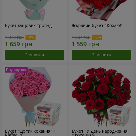
Букет кущових троянд
Яскравий букет "Кохаю!"
1 843 грн
1 834 грн
Замовити
Замовити
Букет "Дотик кохання" +
Букет "У День народження,
Raffaello
з коханням!"