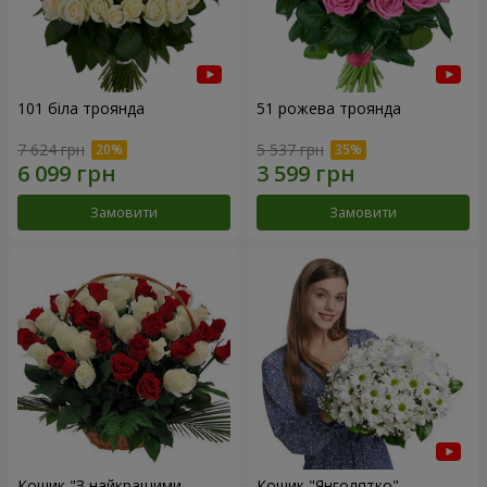
101 біла троянда
51 рожева троянда
7 624 грн
5 537 грн
Замовити
Замовити
Кошик "З найкращими
Кошик "Янголятко"