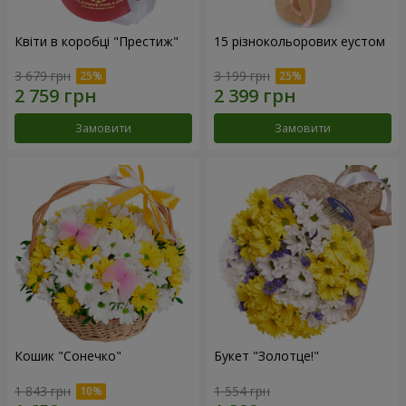
Квіти в коробці "Престиж"
15 різнокольорових еустом
3 679 грн
3 199 грн
Замовити
Замовити
Кошик "Сонечко"
Букет "Золотце!"
1 843 грн
1 554 грн