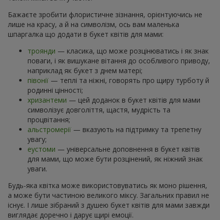
Бажаєте зробити флористичне зізнання, орієнтуючись не
лише на красу, а й на символізм, ось вам маленька
шпаргалка що додати в букет квітів для мами:
троянди
— класика, що може розцінюватись і як знак
поваги, і як вишукане вітання до особливого приводу,
наприклад як букет з днем матері;
півонії
— теплі та ніжні, говорять про щиру турботу й
родинні цінності;
хризантеми
— цей доданок в букет квітів для мами
символізує довголіття, щастя, мудрість та
процвітання;
альстромерії
— вказують на підтримку та трепетну
увагу;
еустоми
— універсальне доповнення в букет квітів
для мами, що може бути розцінений, як ніжний знак
уваги.
Будь-яка квітка може використовуватись як моно рішення,
а може бути частиною великого міксу. Загальних правил не
існує. І лише зібраний з душею букет квітів для мами завжди
виглядає доречно і дарує щирі емоції.