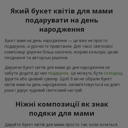
Який букет квітів для мами
подарувати на день
народження
Букет мамі на день народження — це вже не просто
подарунок, а урочисте привітання. Для такої святкової
композиції доречні більш насичені, яскраві кольори, цікаві
поєднання та авторські рішення.
Даруючи букет квітів для мами до дня народження не
забути додати до них
подарунок
. Це можуть бути
солодощі
,
фрукти або цікавий сувенір. Щоб б ви не обрали букет
квітів мамі на день народження, запам’ятовується на довгі
роки і дарує чудовий святковий настрій.
Ніжні композиції як знак
подяки для мами
Даруйте букет квітів для мами просто так: коли хочеться