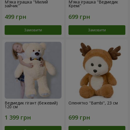
М'яка іграшка "Милий
М'яка іграшка "Ведмедик
зайчик"
Кремі"
Замовити
Замовити
Ведмедик гігант (бежевий)
Оленятко "Bambi", 23 см
120 см