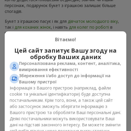
персонаж, подарунок букет з іграшкою залишає більше
спогадів.
Букет з іграшкою пасує і як для
дівчаток молодшого віку
,
так і
для коханих жінок
, і навіть
для колег по роботі
в
певних випадках. Такий подарунок букет з іграшкою
підкреслює щиру турботу, затишок та бажання зробити
Вітаємо!
людині приємно. На
flowers.ua
можна знайти різноманітні
Цей сайт запитує Вашу згоду на
пропозиції на будь-який смак та бюджет, щоб зробити
обробку Ваших даних
подарунок в м. Тячев незабутнім.
Персоналізована реклама, контент, аналітика,
Як м’яка іграшка підкреслює
вимірювання ефективності
Збереження і/або доступ до інформації на
емоції разом із квітами
Вашому пристрої
Інформація з Вашого пристрою (наприклад, файли
Букет з іграшкою — універсальне і завжди влучне рішення.
cookie та унікальні ідентифікатори) буде доступна
Таке поєднання подвоює емоції та дає можливість
постачальникам. Крім того, вони, а також цей сайт
оновлювати їх в пам’яті, кожен раз, коли плюшевий
або застосунок зможуть зберігати інформацію з
приятель потрапляє у поле зору Разом букет з іграшкою
Вашого пристрою та обробляти Ваші персональні дані.
працюють ідеально. Квіти та іграшка створюють баланс між
Деякі постачальники можуть використовувати Ваші
красою і ніжністю, а ще залишають приємний подарунок на
дані на підставі законного інтересу. Ви можете змінити
довгі роки.
свій вибір пізніше через посилання внизу сторінки.