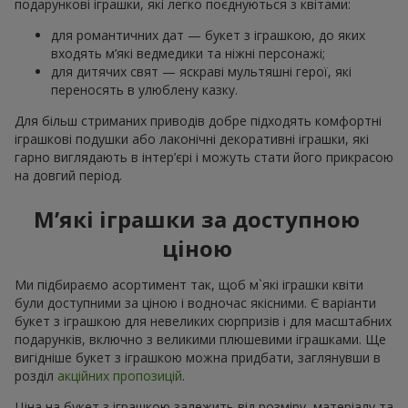
подарункові іграшки, які легко поєднуються з квітами:
для романтичних дат — букет з іграшкою, до яких
входять м’які ведмедики та ніжні персонажі;
для дитячих свят — яскраві мультяшні герої, які
переносять в улюблену казку.
Для більш стриманих приводів добре підходять комфортні
іграшкові подушки або лаконічні декоративні іграшки, які
гарно виглядають в інтер’єрі і можуть стати його прикрасою
на довгий період.
М’які іграшки за доступною
ціною
Ми підбираємо асортимент так, щоб м`які іграшки квіти
були доступними за ціною і водночас якісними. Є варіанти
букет з іграшкою для невеликих сюрпризів і для масштабних
подарунків, включно з великими плюшевими іграшками. Ще
вигідніше букет з іграшкою можна придбати, заглянувши в
розділ
акційних пропозицій
.
Ціна на букет з іграшкою залежить від розміру, матеріалу та