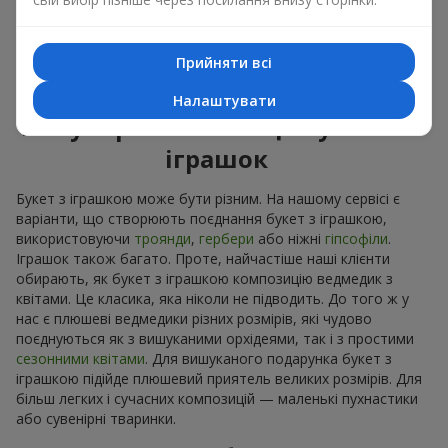
Приємні на дотик іграшки викликають відчуття спокою та
домашній затишок. Тому букет з іграшкою – це дійсно
відмінний спосіб лишити спогад про того, хто подарував
Прийняти всі
цей букет з іграшкою.
Налаштувати
Популярні комбінації букетів і
іграшок
Букет з іграшкою може бути різним. На нашому сервісі є
варіанти, що створюють поєднання букет з іграшкою,
використовуючи
троянди
,
гербери
або ніжні
гіпсофіли
.
Іграшок також багато. Проте, найчастіше наші клієнти
обирають, як букет з іграшкою композицію ведмедик з
квітами. Це класика, яка ніколи не підводить. До того ж у
нас є плюшеві ведмедики різних розмірів, які чудово
поєднуються як з вишуканими орхідеями, так і з простими
сезонними квітами
. Для вишуканого подарунка букет з
іграшкою підійде плюшевий приятель великих розмірів. Для
більш легких і сучасних композицій — маленькі пухнастики
або сувенірні тваринки.