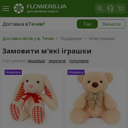
Доставка в
Тячев
?
Так
Змінити
Доставка в
Тячев
|
1987 грн
Доставка квітів у м. Тячев
> Подарунки > М'які іграшки
Замовити м'які іграшки
Сортування:
дешевше
дорожче
популярні