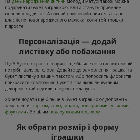
На
день народження дитини
молодій матусі також можна
подарувати букет з іграшкою. Квіти стануть приємним
сюрпризом для неї. А ніжний плюшевий приятель стане
власністю новонародженого малюка, коли той трошки
підросте.
Персоналізація — додай
листівку або побажання
Щоб букет з іграшкою приніс ще більше позитивних емоцій,
потрібні важливі слова. Додайте до замовлення іграшка та
букет листівку з вашим текстом. Або попросить флористів
прикрасити композицію букет з іграшкою вишуканим
декором, який підсилить ефект подарунка.
Хочете додати ще більше в букет з іграшкою? Доповніть
замовлення
тортом
,
солодощами
,
повітряними кульками
,
фруктами
або цілим
подарунковим кошиком
.
Як обрати розмір і форму
іграшки