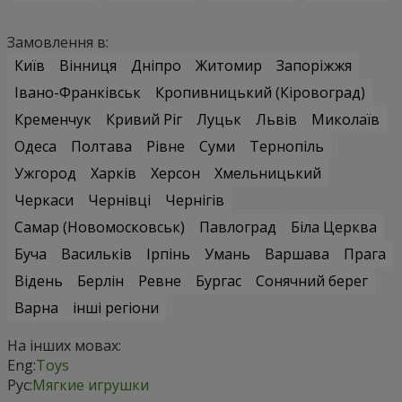
Замовлення в:
Київ
Вінниця
Дніпро
Житомир
Запоріжжя
Івано-Франківськ
Кропивницький (Кіровоград)
Кременчук
Кривий Ріг
Луцьк
Львів
Миколаїв
Одеса
Полтава
Рівне
Суми
Тернопіль
Ужгород
Харків
Херсон
Хмельницький
Черкаси
Чернівці
Чернігів
Самар (Новомосковськ)
Павлоград
Біла Церква
Буча
Васильків
Ірпінь
Умань
Варшава
Прага
Відень
Берлін
Ревне
Бургас
Сонячний берег
Варна
інші регіони
На інших мовах:
Eng:
Toys
Рус:
Мягкие игрушки