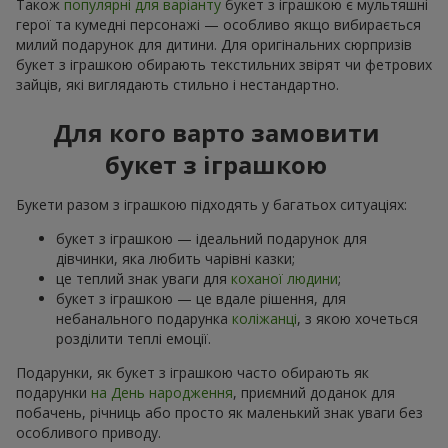
Також
популярні для варіанту
букет з іграшкою є мультяшні
герої та кумедні персонажі — особливо якщо вибирається
милий подарунок для дитини. Для оригінальних сюрпризів
букет з іграшкою обирають текстильних звірят чи фетрових
зайців, які виглядають стильно і нестандартно.
Для кого варто замовити
букет з іграшкою
Букети разом з іграшкою підходять у багатьох ситуаціях:
букет з іграшкою — ідеальний подарунок для
дівчинки, яка любить чарівні казки;
це теплий знак уваги для
коханої людини
;
букет з іграшкою — це вдале рішення, для
небанального подарунка
коліжанці
, з якою хочеться
розділити теплі емоції.
Подарунки, як букет з іграшкою часто обирають як
подарунки
на День народження
, приємний доданок для
побачень, річниць або просто як маленький знак уваги без
особливого приводу.