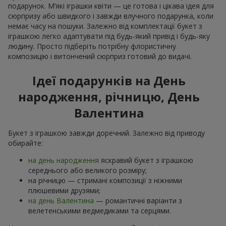
подарунок. М’які іграшки квіти — це готова і цікава ідея для
сюрпризу або швидкого і завжди влучного подарунка, коли
немає часу на пошуки. Залежно від комплектації букет з
іграшкою легко адаптувати під будь-який привід і будь-яку
людину. Просто підберіть потрібну флористичну
композицію і витончений сюрприз готовий до видачі.
Ідеї подарунків на День
народження, річницю, День
Валентина
Букет з іграшкою завжди доречний. Залежно від приводу
обирайте:
на день народження
яскравий букет з іграшкою
середнього або великого розміру;
на річницю — стримані композиції з ніжними
плюшевими друзями;
на день Валентина
— романтичні варіанти з
велетенськими ведмедиками та серцями.