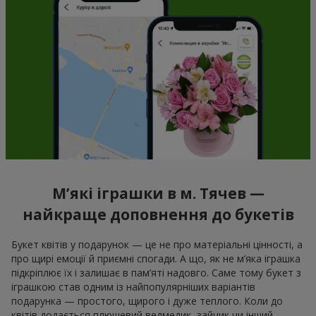
М’які іграшки в м. Тячев —
найкраще доповнення до букетів
Букет квітів у подарунок — це не про матеріальні цінності, а
про щирі емоції й приємні спогади. А що, як не м’яка іграшка
підкріплює їх і залишає в пам’яті надовго. Саме тому букет з
іграшкою став одним із найпопулярніших варіантів
подарунка — простого, щирого і дуже теплого. Коли до
квітів додається плюшевий ведмедик, зайчик чи інший