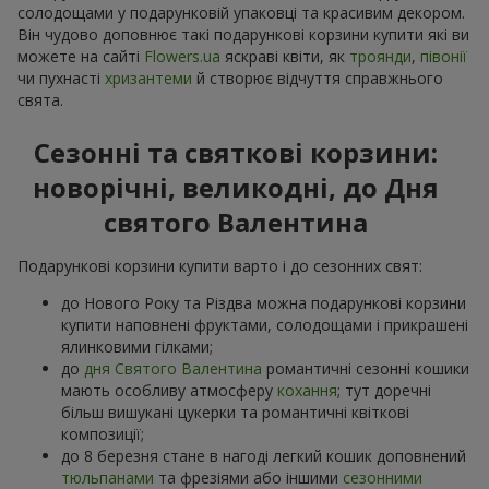
солодощами у подарунковій упаковці та красивим декором.
Він чудово доповнює такі подарункові корзини купити які ви
можете на сайті
Flowers.ua
яскраві квіти, як
троянди
,
півонії
чи пухнасті
хризантеми
й створює відчуття справжнього
свята.
Сезонні та святкові корзини:
новорічні, великодні, до Дня
святого Валентина
Подарункові корзини купити варто і до сезонних свят:
до Нового Року та Різдва можна подарункові корзини
купити наповнені фруктами, солодощами і прикрашені
ялинковими гілками;
до
дня Святого Валентина
романтичні сезонні кошики
мають особливу атмосферу
кохання
; тут доречні
більш вишукані цукерки та романтичні квіткові
композиції;
до 8 березня стане в нагоді легкий кошик доповнений
тюльпанами
та фрезіями або іншими
сезонними