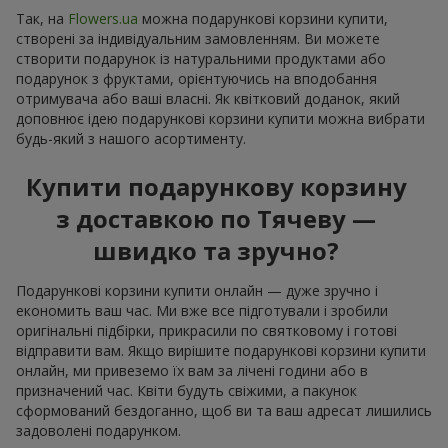
Так, на
Flowers.ua
можна подарункові корзини купити,
створені за індивідуальним замовленням. Ви можете
створити подарунок із натуральними продуктами або
подарунок з фруктами, орієнтуючись на вподобання
отримувача або ваші власні. Як квітковий доданок, який
доповнює ідею подарункові корзини купити можна вибрати
будь-який з нашого асортименту.
Купити подарункову корзину
з доставкою по Тячеву —
швидко та зручно?
Подарункові корзини купити онлайн — дуже зручно і
економить ваш час. Ми вже все підготували і зробили
оригінальні підбірки, прикрасили по святковому і готові
відправити вам. Якщо вирішите подарункові корзини купити
онлайн, ми привеземо їх вам за лічені години або в
призначений час. Квіти будуть свіжими, а пакунок
сформований бездоганно, щоб ви та ваш адресат лишились
задоволені подарунком.