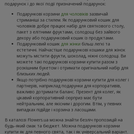
подарунок і до якої події призначений подарунок:
Подарункові корзини
для чоловіків
зазвичай
стриманіші за стилем. Як подарунковий кошик для
чоловіків добре працює набір для святкового столу,
пакет з елітними фруктами, солодощі без зайвого
декору або подарунковий кошик із продуктами.
Подарунковий кошик
для жінки
більш легкі та
естетичні. Найчастіше подарункові кошики для жінок
можуть містити фрукти, шоколад, ніжні солодощі. Ви
можете такі подарункові корзини купити разом з
розкішним букетом і отримати оригінальний набір для
близьких людей.
Якщо потрібно подарункові корзини купити для колег і
партнерів, наприклад подарунки для корпоративів,
важливо дотримати баланс. Презент для колег, як
цікавий корпоративний сюрприз має бути
нейтральним, але якісним і дорогим. Втім, у певних
випадках підійде і корзина з ласощами.
В каталозі Flowers.ua можна знайти безліч пропозицій на
будь-який смак та бюджет. Можна подарункові корзини
купити як для певного свята, так і як універсальний варіант.