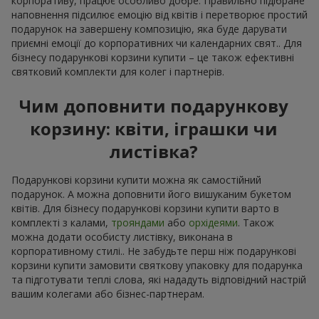
корпоративу, працює особливо добре. Правильно підібране
наповнення підсилює емоцію від квітів і перетворює простий
подарунок на завершену композицію, яка буде дарувати
приємні емоції до корпоративних чи календарних свят.. Для
бізнесу подарункові корзини купити – це також ефективні
святковий комплекти для колег і партнерів.
Чим доповнити подарункову
корзину: квіти, іграшки чи
листівка?
Подарункові корзини купити можна як самостійний
подарунок. А можна доповнити його вишуканим букетом
квітів. Для бізнесу подарункові корзини купити варто в
комплекті з калами,
трояндами
або
орхідеями
. Також
можна додати особисту листівку, виконана в
корпоративному стилі.. Не забудьте перш ніж подарункові
корзини купити замовити святкову упаковку для подарунка
та підготувати теплі слова, які нададуть відповідний настрій
вашим колегами або бізнес-партнерам.