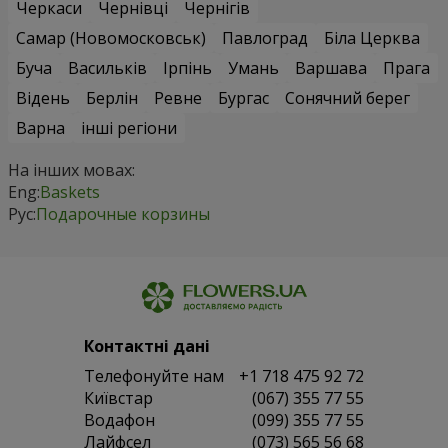
Черкаси
Чернівці
Чернігів
Самар (Новомосковськ)
Павлоград
Біла Церква
Буча
Васильків
Ірпінь
Умань
Варшава
Прага
Відень
Берлін
Ревне
Бургас
Сонячний берег
Варна
інші регіони
На інших мовах:
Eng:
Baskets
Рус:
Подарочные корзины
Контактні дані
Телефонуйте нам
+1 718 475 92 72
Київстар
(067) 355 77 55
Водафон
(099) 355 77 55
Лайфсел
(073) 565 56 68