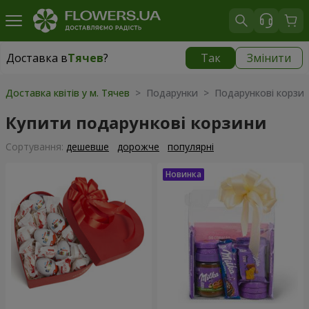
Доставка в
Тячев
?
Так
Змінити
Доставка в
Тячев
|
1987 грн
Доставка квітів у м. Тячев
> Подарунки > Подарункові корзи
Купити подарункові корзини
Сортування:
дешевше
дорожче
популярні