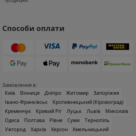
продукцією.
Способи оплати
Замовлення в:
Київ
Вінниця
Дніпро
Житомир
Запоріжжя
Івано-Франківськ
Кропивницький (Кіровоград)
Кременчук
Кривий Ріг
Луцьк
Львів
Миколаїв
Одеса
Полтава
Рівне
Суми
Тернопіль
Ужгород
Харків
Херсон
Хмельницький