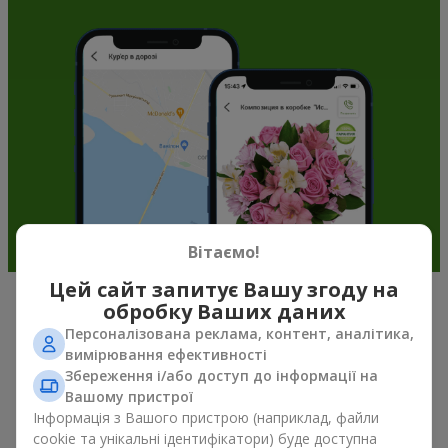
Вітаємо!
Цей сайт запитує Вашу згоду на
обробку Ваших даних
Подарункові корзини —
Персоналізована реклама, контент, аналітика,
універсальний подарунок на будь-
вимірювання ефективності
Збереження і/або доступ до інформації на
яке свято
Вашому пристрої
Інформація з Вашого пристрою (наприклад, файли
Якщо ви шукаєте універсальний подарунок, але часу
cookie та унікальні ідентифікатори) буде доступна
обмаль, у нас є для вас чудове перевірене рішення: ви