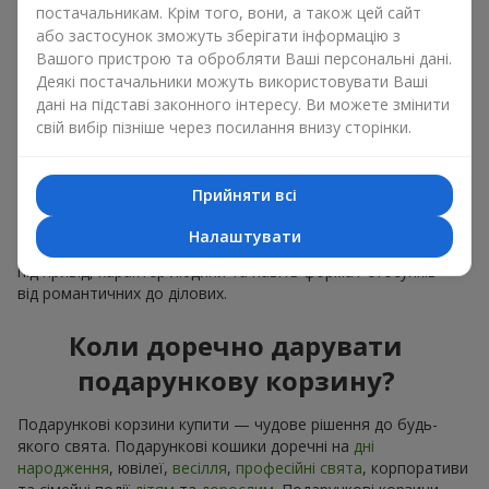
постачальникам. Крім того, вони, а також цей сайт
можете набір подарункові корзини купити. Подарункова
або застосунок зможуть зберігати інформацію з
корзина з вишуканими смаколиками до свята, фруктами,
Вашого пристрою та обробляти Ваші персональні дані.
смачним чаєм чи, навіть, алкогольними напоями стає
Деякі постачальники можуть використовувати Ваші
ідеальним доповненням до квітів або самостійним
презентом. Ідеальний набір, лаконічне оформлення і
дані на підставі законного інтересу. Ви можете змінити
вишуканий букет, як фінальний акцент — потрібно
свій вибір пізніше через посилання внизу сторінки.
подарункові корзини купити, щоб все це опинилось у ваших
руках.
Прийняти всі
Подарункові корзини купити — це не просто придбати
банальну річ. Сьогодні подарункові корзини купити — це
Налаштувати
універсальний подарунок для всіх, який легко адаптується
під привід, характер людини та навіть формат стосунків —
від романтичних до ділових.
Коли доречно дарувати
подарункову корзину?
Подарункові корзини купити — чудове рішення до будь-
якого свята. Подарункові кошики доречні на
дні
народження
, ювілеї,
весілля
,
професійні свята
, корпоративи