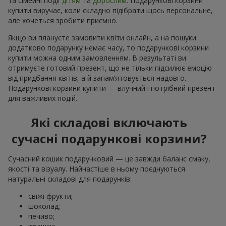
та сімейні події
дітям
та
дорослим
. Подарункові корзини
купити виручає, коли складно підібрати щось персональне,
але хочеться зробити приємно.
Якщо ви плануєте замовити квіти онлайн, а на пошуки
додатково подарунку немає часу, то подарункові корзини
купити можна одним замовленням. В результаті ви
отримуєте готовий презент, що не тільки підсилює емоцію
від придбання квітів, а й запам’ятовується надовго.
Подарункові корзини купити — влучний і потрібний презент
для важливих подій.
Які складові включають
сучасні подарункові корзини?
Сучасний кошик подарунковий — це завжди баланс смаку,
якості та візуалу. Найчастіше в ньому поєднуються
натуральні складові для подарунків:
свіжі фрукти;
шоколад;
печиво;