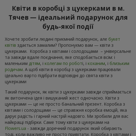
Квіти в коробці з цукерками в м.
Тячев — ідеальний подарунок для
будь-якої події
Хочете зробити людині приємний подарунок, але
букет
квітів
здається замалим? Пропонуємо вам — квіти з
цукерками. Коробка з квітами і солодощами – універсальне
та завжди вдале поєднання, яке сподобається всім: і
маленьким
дітям
, і
колегам по робот
і, і
коханим
, і
близьким
родичам
. А щоб квіти в коробці з цукерками працювали
ідеально варто підібрати відповідні до свята квіти з
цукерками
Такий подарунок, як квіти з цукерками завжди сприймається
як витончена ідея і вишуканий жест одночасно. Квіти з
цукерками — це не просто банальний презент. Коробка з
квітами і солодощами — це справжня коробка емоцій, яка
дарує радість і гарний настрій надовго. Ми зробили для вас
найкращі підбірки. Саме тому квіти з цукерками на
Flowers.ua
- завжди доречний подарунок який обирають
тоді, коли важливо не просто привітати. Коробка з квітами і