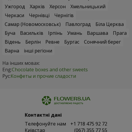
Ужгород
Харків
Херсон
Хмельницький
Черкаси
Чернівці
Чернігів
Самар (Новомосковськ)
Павлоград
Біла Церква
Буча
Васильків
Ірпінь
Умань
Варшава
Прага
Відень
Берлін
Ревне
Бургас
Сонячний берег
Варна
інші регіони
На інших мовах:
Eng:
Chocolate boxes and other sweets
Рус:
Конфеты и прочие сладости
Контактні дані
Телефонуйте нам
+1 718 475 92 72
Київстар
(067) 355 77 55