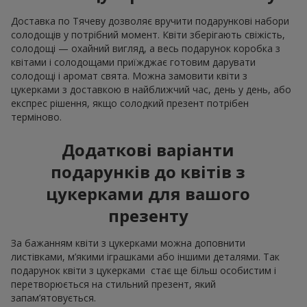
Доставка по Тячеву дозволяє вручити подарункові набори
солодощів у потрібний момент. Квіти зберігають свіжість,
солодощі — охайний вигляд, а весь подарунок коробка з
квітами і солодощами приїжджає готовим дарувати
солодощі і аромат свята. Можна замовити квіти з
цукерками з доставкою в найближчий час, день у день, або
експрес рішення, якщо солодкий презент потрібен
терміново.
Додаткові варіанти
подарунків до квітів з
цукерками для вашого
презенту
За бажанням квіти з цукерками можна доповнити
листівками, м’якими іграшками або іншими деталями. Так
подарунок квіти з цукерками стає ще більш особистим і
перетворюється на стильний презент, який
запам’ятовується.