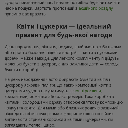
суворо призначений час. І вам не потрібно буде витрачати
час на пошуки. Вартість пропозицій з
акційного розділу
приємно вас вразить.
Квіти і цукерки — ідеальний
презент для будь-якої нагоди
День народження, річниця, подяка, знайомство з батьками
або просто бажання підняти настрій — квіти з цукерками
доречні майже завжди. Для легкого компліменту підійдуть
маленькі букети з цукерок, а для важливої дати — солодкі
букети в коробці.
На день народження часто обирають букети з квітів і
цукерок у яскравій палітрі. До таких композицій квіти з
цукерками чудово пасуватимуть
сезонні рослини
,
хризантеми, ромашки або альстромерії. Така коробка з
квітами і солодощами одразу створює святкову композицію
і відчуття свята. Для мами або близьких родичів зазвичай
підходять квіти з цукерками з флористикою в спокійних
відтінках та стримані коробки з квітами і цукерками, які
виглядають тепло і щиро.