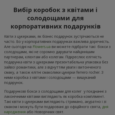
Вибір коробок з квітами і
солодощами для
корпоративних подарунків
Квіти з цукерками, як бізнес подарунок зустрічаються не
часто. Бо у корпоративних подарунках важлива доречність.
Але сьогодні на
Flowers.ua
ви можете підібрати такі бокси з
солодощами, які не соромно дарувати найціннішим
партнерам, клієнтам або колегам. Підкреслює елітність
подарунка квіти з цукерками презентабельна упаковка без
зайвої романтики, але з відчуттям уваги і витонченого
смаку, а також елітні смаколики цукерки ferrero rocher. З
ними коробка з квітами і солодощами — вишуканий
подарунок.
Подарункові бокси з солодощами для колег у поєднанні з
лаконічними квітами виглядають як коробка комплімент.
Такі квіти з цукерками виглядають стримано, акуратно і зі
смаком і можуть бути подаровані до офіційного свята,
дня
народження
або Новорічних свят.