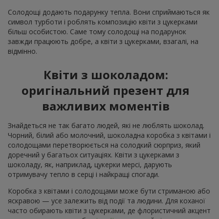
Солодощі додають подарунку тепла. Вони сприймаються як
символ турботи і роблять композицію квіти з цукерками
більш особистою. Саме тому солодощі на подарунок
завжди працюють добре, а квіти з цукерками, взагалі, на
відмінно.
Квіти з шоколадом:
оригінальний презент для
важливих моментів
Знайдеться не так багато людей, які не люблять шоколад.
Чорний, білий або молочний, шоколадна коробка з квітами і
солодощами перетворюється на солодкий сюрприз, який
доречний у багатьох ситуаціях. Квіти з цукерками з
шоколаду, як, наприклад, цукерки мерсі, дарують
отримувачу тепло в серці і найкращі спогади.
Коробка з квітами і солодощами може бути стриманою або
яскравою — усе залежить від події та людини. Для коханої
часто обирають квіти з цукерками, де флористичний акцент