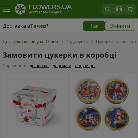
Доставка в
Тячев
?
Так
Змінити
Доставка в
Тячев
|
1987 грн
Доставка квітів у м. Тячев
> Подарунки > Цукерки та інші со
Замовити цукерки в коробці
Сортування:
дешевше
дорожче
популярні