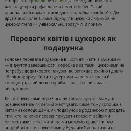
створюють
троянди
або
півонії
, а солодкий післясмак
дають цукерки рафаелло чи ferrero rocher. Такий
оригінальний варіант виглядає як коробка з любов’ю. Для
друзів або колег більше підходять цукерки любимов чи
цукерки merci — універсальні, зрозумілі й приємні.
Переваги квітів і цукерок як
подарунка
Головна перевага подарунка в форматі квіти з цукерками
— відчуття завершеності. Коробка з квітами і цукерками не
потребує додаткового пакування, виглядає охайно і довго
зберігає форму. Квіти з цукерками — це мікс краси й
солодощів, який легко сприймається і не виглядає
випадковим.
Квіти з цукерками ні до чого не зобов’язують і можуть
розцінюватись як легкий жест уваги. Саме тому коробка з
квітами і солодощами, як подарунок з родзинкою підходить
тим, хто не хоче перевантажувати презент зайвими
елементами і сенсами. А ще ми можемо привезти вам
вподобані квіти з цукерками у будь-який день тижня в