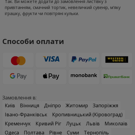
Так. Ви можете додати до замовлення листівку з
привітанням, смачний тортик, невеличкий сувенір, м’яку
іграшку, фрукти чи повітряні кульки.
Способи оплати
Замовлення в:
Київ
Вінниця
Дніпро
Житомир
Запоріжжя
Івано-Франківськ
Кропивницький (Кіровоград)
Кременчук
Кривий Ріг
Луцьк
Львів
Миколаїв
Одеса
Полтава
Рівне
Суми
Тернопіль