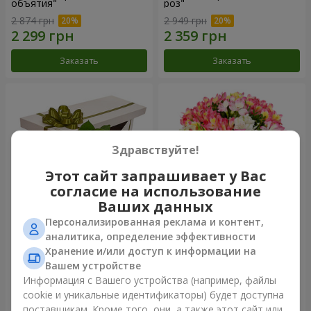
объятия"
роз"
2 874 грн
2 949 грн
Заказать
Заказать
Здравствуйте!
Этот сайт запрашивает у Вас
согласие на использование
Ваших данных
Персонализированная реклама и контент,
Цветы в коробке "15
Букет "Сказка для двоих!"
аналитика, определение эффективности
розовых роз"
Хранение и/или доступ к информации на
2 587 грн
1 732 грн
Вашем устройстве
Информация с Вашего устройства (например, файлы
cookie и уникальные идентификаторы) будет доступна
Заказать
Заказать
поставщикам. Кроме того, они, а также этот сайт или