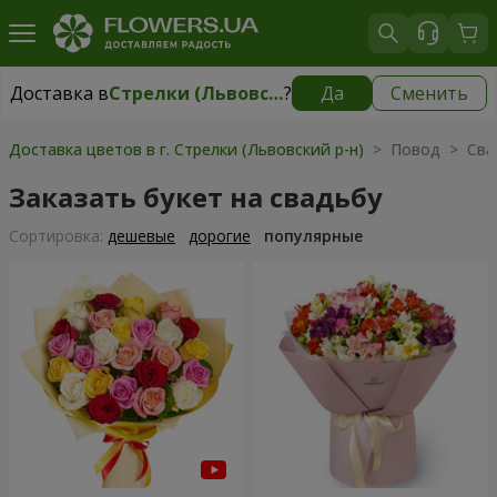
Доставка в
Стрелки (Львовский р-н)
?
Да
Сменить
Доставка в
Стрелки (Львовский р-н)
|
бесплатно
Доставка цветов в г. Стрелки (Львовский р-н)
> Повод > Сва
Заказать букет на свадьбу
Cортировка:
дешевые
дорогие
популярные