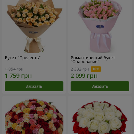
Букет "Прелесть"
Романтический букет
"Очарование"
1 954 грн
2 332 грн
Заказать
Заказать