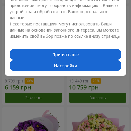
приложение смогут сохранять информацию с Вашего
устройства и обрабатывать Ваши персональные
данные.
Некоторые поставщики могут использовать Ваши
данные на основании законного интереса. Вы можете
изменить свой выбор позже по ссылке внизу страницы.
Принять все
Настройки
Букет "Сила Любви!"
Романтический букет
"Между небом и землей!"
8 799 грн
13 449 грн
Заказать
Заказать