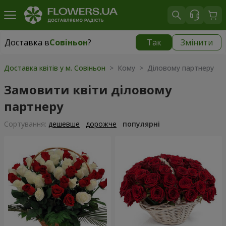
Доставка в
Совіньон
?
Так
Змінити
Доставка в
Совіньон
|
безкоштовно
Доставка квітів у м. Совіньон
> Кому > Діловому партнеру
Замовити квіти діловому
партнеру
Сортування:
дешевше
дорожче
популярні