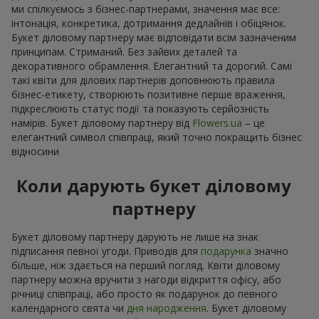
ми спілкуємось з бізнес-партнерами, значення має все:
інтонація, конкретика, дотримання дедлайнів і обіцянок.
Букет діловому партнеру має відповідати всім зазначеним
принципам. Стриманий. Без зайвих деталей та
декоративного обрамлення. Елегантний та дорогий. Самі
такі квіти для ділових партнерів доповнюють правила
бізнес-етикету, створюють позитивне перше враження,
підкреслюють статус події та показують серйозність
намірів. Букет діловому партнеру від
Flowers.ua
– це
елегантний символ співпраці, який точно покращить бізнес
відносини
Коли дарують букет діловому
партнеру
Букет діловому партнеру дарують не лише на знак
підписання певної угоди. Приводів для
подарунка
значно
більше, ніж здається на перший погляд. Квіти діловому
партнеру можна вручити з нагоди відкриття офісу, або
річниці співпраці, або просто як подарунок до певного
календарного свята чи
дня народження
. Букет діловому