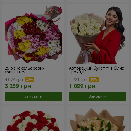
25 різнокольорових
Авторський букет "11 білих
хризантем!
троянд!"
4 074 грн
1 221 грн
Замовити
Замовити