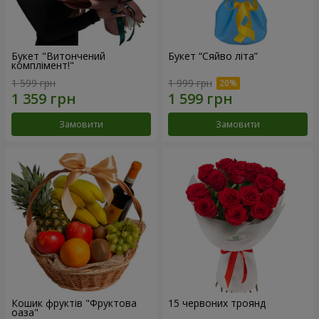
Букет "Витончений
Букет “Сяйво літа”
комплімент!"
1 599 грн
1 999 грн
Замовити
Замовити
Кошик фруктів "Фруктова
15 червоних троянд
оаза"