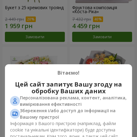
Букет з 25 кремових троянд
Фруктова композиція
«Коста-Ріка»
2 449 грн
7 432 грн
Замовити
Замовити
Вітаємо!
Цей сайт запитує Вашу згоду на
обробку Ваших даних
Персоналізована реклама, контент, аналітика,
вимірювання ефективності
Збереження і/або доступ до інформації на
Букет "Хрещатик"
Букет "Ми та літо"
Вашому пристрої
Інформація з Вашого пристрою (наприклад, файли
4 427 грн
1 732 грн
cookie та унікальні ідентифікатори) буде доступна
постачальникам. Крім того, вони, а також цей сайт