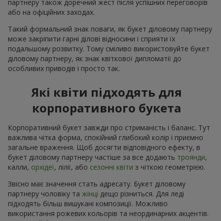
партнеру також доречний жест після успішних переговорів
або на офіційних заходах.
Такий формальний знак поваги, як букет діловому партнеру
може закріпити гарні ділові відносини і сприяти їх
подальшому розвитку. Тому сміливо використовуйте букет
діловому партнеру, як знак квіткової дипломатії до
особливих приводів і просто так.
Які квіти підходять для
корпоративного букета
Корпоративний букет завжди про стриманість і баланс. Тут
важлива чітка форма, спокійний глибокий колір і приємно
загальне враження. Щоб досягти відповідного ефекту, в
букет діловому партнеру частіше за все додають
троянди
,
калли,
орхідеї
, лілії, або
сезонні квіти
з чіткою геометрією.
Звісно має значення стать адресату. Букет діловому
партнеру чоловіку та
жінці
дещо різниться. Для леді
підходять більш вишукані композиції. Можливо
використання рожевих кольорів та неординарних акцентів.