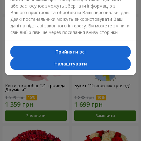
або застосунок зможуть зберігати інформацію з
Замовити
Замовити
Вашого пристрою та обробляти Ваші персональні дані.
Деякі постачальники можуть використовувати Ваші
дані на підставі законного інтересу. Ви можете змінити
свій вибір пізніше через посилання внизу сторінки.
Прийняти всі
Налаштувати
Квіти в коробці "21 троянда
Букет "15 жовтих троянд"
Джумілія"
1 599 грн
1 888 грн
Замовити
Замовити