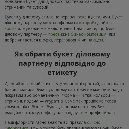
Чоловічий букет для ділового партнера максимально
стриманий та суворий.
Букети у діловому стилю не перевантажені деталями. Букет
діловому партнеру можна оформити в
коробку
, або
в
кошик
але дизайн мінімалістичний. Пам’ятайте, що букет
діловому партнеру —
престижна бізнес-композиція
, яка
добре читається в офісі, переговорній чи на сцені.
Як обрати букет діловому
партнеру відповідно до
етикету
Діловий квітковий етикет у флористиці простий, якщо знати
базові правила. Букет діловому партнеру не має бути надто
яскравим або романтичним. Форма — чітка, кольори —
стримані, подача — акуратна. Саме так працює квіткова
комунікація в бізнесі: букет діловому партнеру без
емоційного тиску, пафосу але з відчуттям професійності.
Наші флористи гарно знають всі правила
офісної
флористики
. Тож можете бути впевнені замовляючи букет