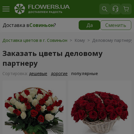
Доставка в
Совиньон
?
Да
Сменить
Доставка в
Совиньон
|
бесплатно
Доставка цветов в г. Совиньон
> Кому > Деловому партнеру
Заказать цветы деловому
партнеру
Cортировка:
дешевые
дорогие
популярные