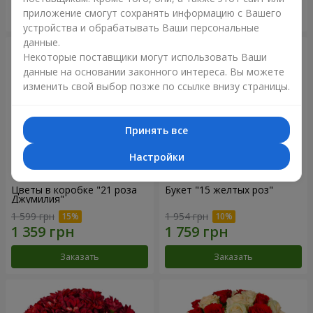
приложение смогут сохранять информацию с Вашего
Заказать
Заказать
устройства и обрабатывать Ваши персональные
данные.
Некоторые поставщики могут использовать Ваши
данные на основании законного интереса. Вы можете
изменить свой выбор позже по ссылке внизу страницы.
Принять все
Настройки
Цветы в коробке "21 роза
Букет "15 желтых роз"
Джумилия"
1 599 грн
1 954 грн
Заказать
Заказать