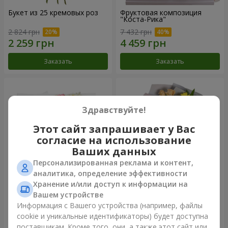
Букет из 25 кремовых роз
Фруктовая композиция
"Коста-Рика"
2 824 грн
7 432 грн
Заказать
Заказать
Здравствуйте!
Этот сайт запрашивает у Вас
согласие на использование
Ваших данных
Персонализированная реклама и контент,
аналитика, определение эффективности
Хранение и/или доступ к информации на
Букет "Крещатик"
Букет "Мы и лето"
Вашем устройстве
Информация с Вашего устройства (например, файлы
4 427 грн
1 732 грн
cookie и уникальные идентификаторы) будет доступна
поставщикам. Кроме того, они, а также этот сайт или