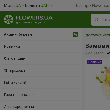
Мова:
UA
Валюта:
UAH
Все про Flowers.u
Акційні букети
Доставка квіті
Замовит
Новинки
Сортування:
д
Оптові ціни
ХІТ продажів
Квіти коханій
Гаряча пропозиція
День народження