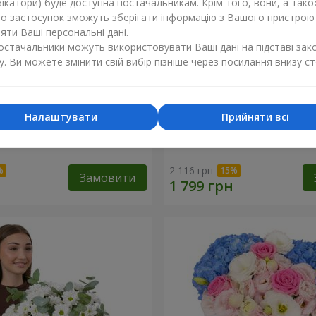
ікатори) буде доступна постачальникам. Крім того, вони, а тако
бо застосунок зможуть зберігати інформацію з Вашого пристрою
ти Ваші персональні дані.
постачальники можуть використовувати Ваші дані на підставі зак
у. Ви можете змінити свій вибір пізніше через посилання внизу ст
Налаштувати
Прийняти всі
обці "Посміхнись!"
Квіти в коробці "Жаданій"
2 116 грн
Замовити