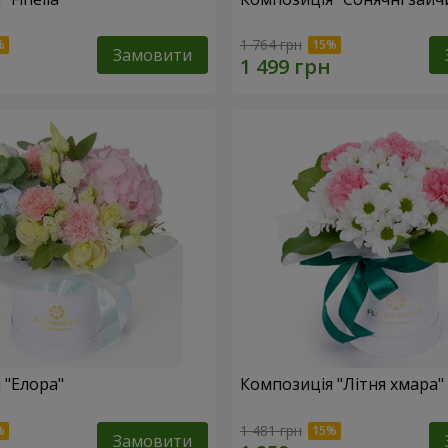
1 764 грн
Замовити
 "Елора"
Композиція "Літня хмара"
1 481 грн
Замовити