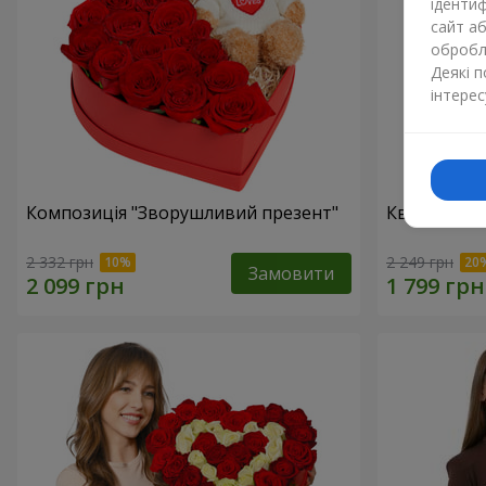
ідентиф
сайт а
обробля
Деякі 
інтерес
Композиція "Зворушливий презент"
Квіти в кор
2 332 грн
2 249 грн
Замовити