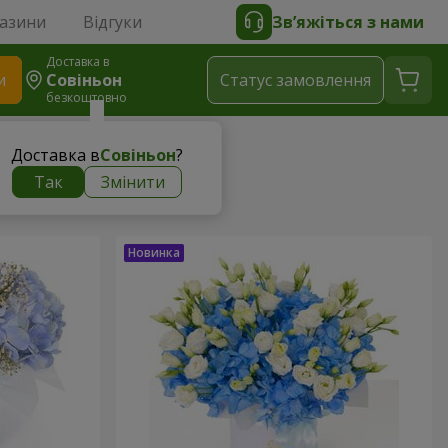
газини
Відгуки
Зв’яжіться з нами
Доставка в
и
Совіньон
Статус замовлення
безкоштовно
Доставка в
Совіньон
?
Так
Змінити