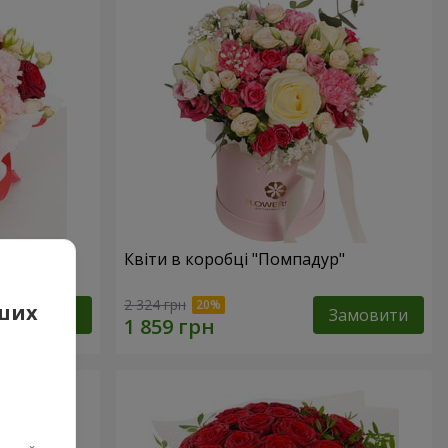
"
Квіти в коробці "Помпадур"
2 324 грн
аших
Замовити
Замовити