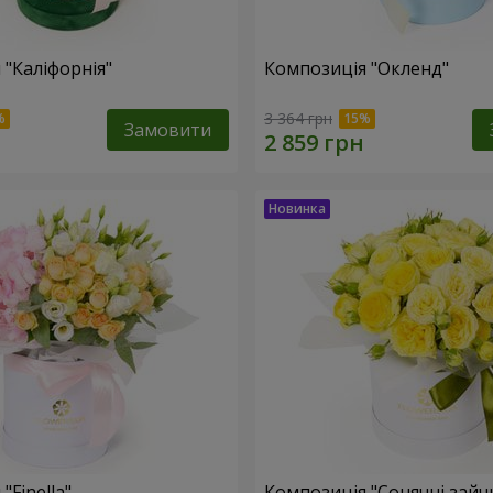
 "Каліфорнія"
Композиція "Окленд"
3 364 грн
Замовити
"Finella"
Композиція "Сонячні зайч