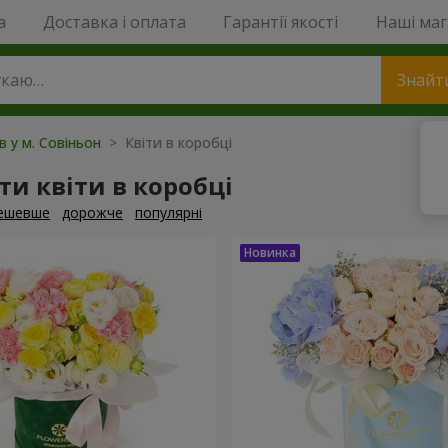
a
Доставка і оплата
Гарантії якості
Наші ма
Знайт
в у м. Совіньон
> Квіти в коробці
и квіти в коробці
ешевше
дорожче
популярні