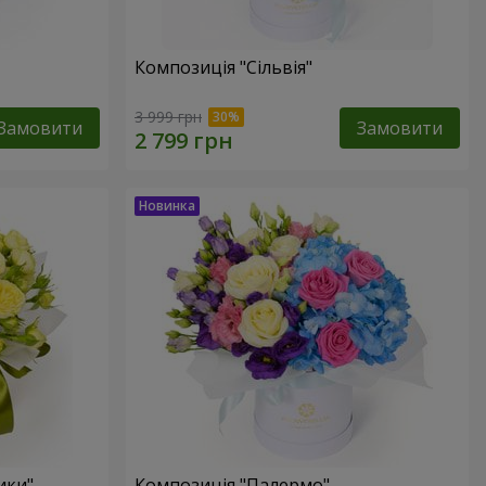
Композиція "Сільвія"
3 999 грн
Замовити
Замовити
ики"
Композиція "Палермо"