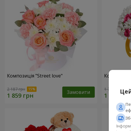
Композиція "Street love"
Композиція
2 187 грн
1 749 грн
Цей
Замовити
Пе
еф
Зб
Інформа