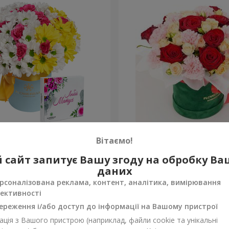
 "Щастя - це мама"
Композиція "Velvet Cherry
Вітаємо!
3 545 грн
 сайт запитує Вашу згоду на обробку В
Замовити
даних
рсоналізована реклама, контент, аналітика, вимірювання
ективності
ереження і/або доступ до інформації на Вашому пристрої
ція з Вашого пристрою (наприклад, файли cookie та унікальні