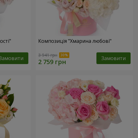
ості"
Композиція "Хмарина любові"
3 941 грн
Замовити
Замовити