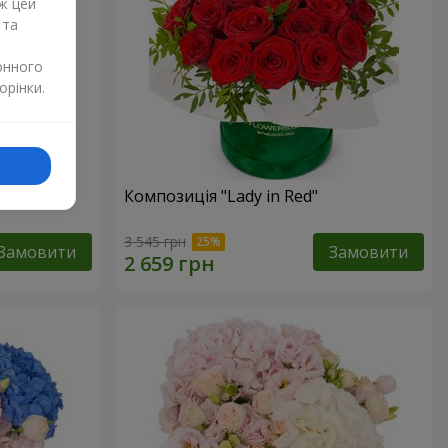
ж цей
 та
онного
орінки.
Композиція "Lady in Red"
3 545 грн
Замовити
Замовити