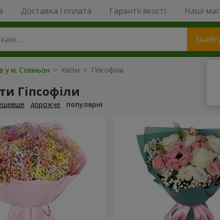
a
Доставка і оплата
Гарантії якості
Наші ма
Знайт
в у м. Совіньон
> Квіти > Гіпсофіла
ти Гіпсофіли
ешевше
дорожче
популярні