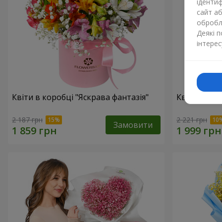
ідентиф
сайт а
обробля
Деякі 
інтерес
Квіти в коробці "Яскрава фантазія"
Квіти в кор
2 187 грн
2 221 грн
Замовити