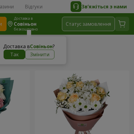
газини
Відгуки
Зв’яжіться з нами
Доставка в
и
Совіньон
Статус замовлення
безкоштовно
Доставка в
Совіньон
?
Так
Змінити