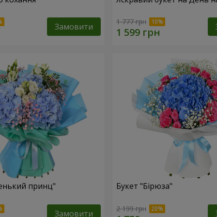
1 777 грн
Замовити
енький принц"
Букет "Бірюза"
2 199 грн
Замовити