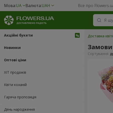
Мова:
UA
Валюта:
UAH
Все про Flowers.u
Акційні букети
Доставка квіті
Замови
Новинки
Сортування:
д
Оптові ціни
ХІТ продажів
Квіти коханій
Гаряча пропозиція
День народження