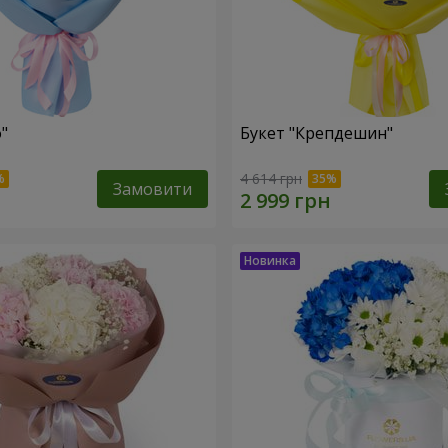
"
Букет "Крепдешин"
4 614 грн
Замовити