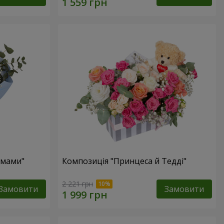
 мами"
Композиція "Принцеса й Тедді"
2 221 грн
Замовити
Замовити