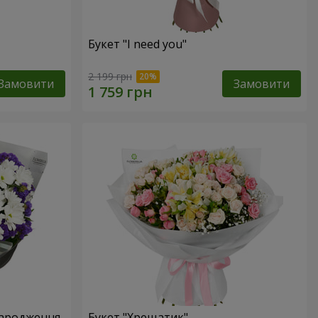
Букет "I need you"
2 199 грн
Замовити
Замовити
народження
Букет "Хрещатик"