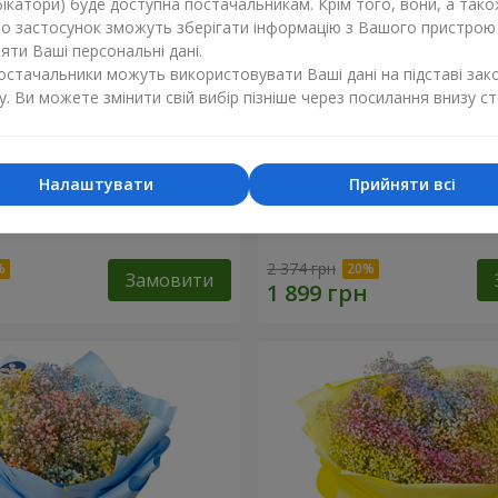
ікатори) буде доступна постачальникам. Крім того, вони, а тако
бо застосунок зможуть зберігати інформацію з Вашого пристрою
ти Ваші персональні дані.
постачальники можуть використовувати Ваші дані на підставі зак
у. Ви можете змінити свій вибір пізніше через посилання внизу ст
Налаштувати
Прийняти всі
обці "Соломія"
Квіти в коробці "Помпаду
2 374 грн
Замовити