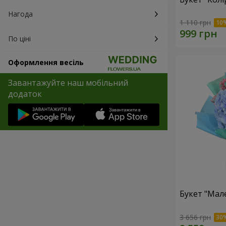
Нагода
1 110 грн
По ціні
Оформлення весіль
Завантажуйте наш мобільний
додаток
Букет "Мал
3 656 грн