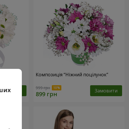
е оминеш"
Композиція “Ніжний поцілунок”
999 грн
аших
Замовити
Замовити