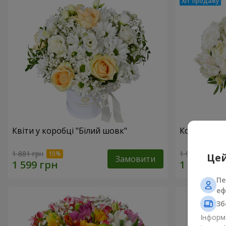
Квіти у коробці "Білий шовк"
Композиція
1 881 грн
1 954 грн
Цей
Замовити
Пе
еф
Зб
Інформа