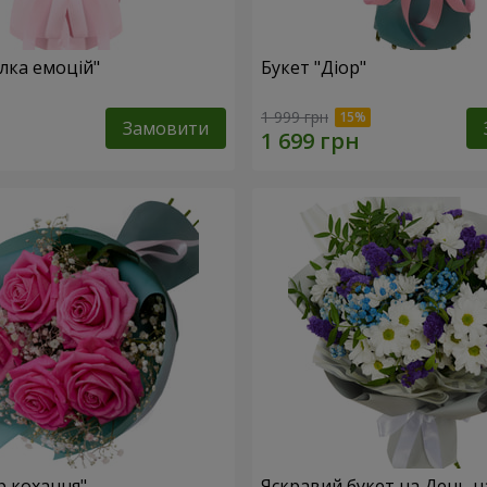
лка емоцій"
Букет "Діор"
1 999 грн
Замовити
р кохання"
Яскравий букет на День 