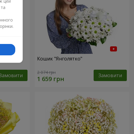
ж цей
 та
онного
орінки.
р"
Кошик "Янголятко"
2 074 грн
Замовити
Замовити