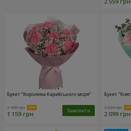
Букет "Королева Карибського моря"
Букет "Княг
1 449 грн
2 624 грн
Замовити