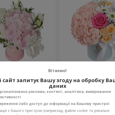
 "Ніжний дотик"
Квіти в коробці "Щастя н
Вітаємо!
1 764 грн
 сайт запитує Вашу згоду на обробку В
Замовити
даних
рсоналізована реклама, контент, аналітика, вимірювання
ективності
ереження і/або доступ до інформації на Вашому пристрої
ція з Вашого пристрою (наприклад, файли cookie та унікальні