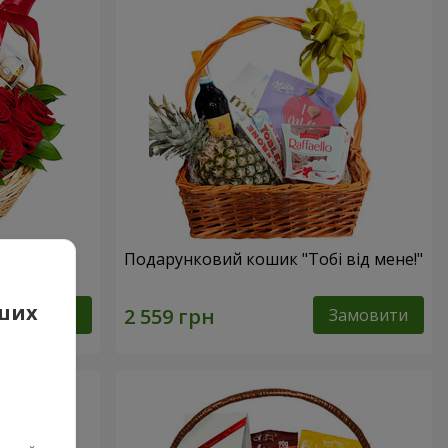
сика"
Подарунковий кошик "Тобі від мене!"
аших
Замовити
Замовити