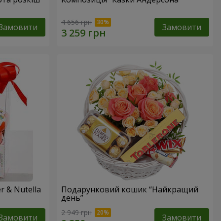
4 656 грн
Замовити
Замовити
 & Nutella
Подарунковий кошик “Найкращий
день”
2 949 грн
Замовити
Замовити