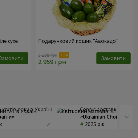
іле сухе
Подарунковий кошик "Авокадо"
3 288 грн
Замовити
Замовити
квітів року в Україні
Сервіс доставки квітів
раїни»
«Ukrainian Choice»
к
2025 рік