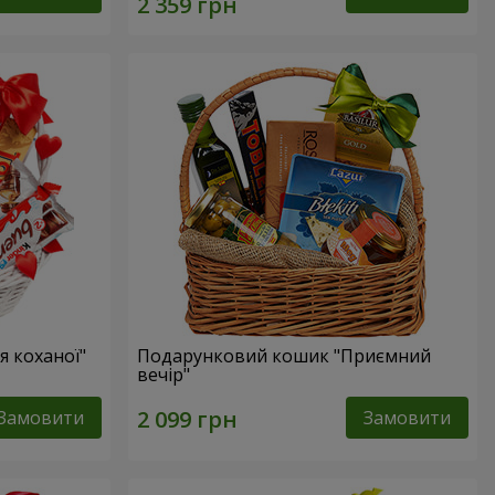
 коханої"
Подарунковий кошик "Приємний
вечір"
Замовити
Замовити