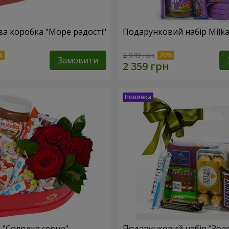
а коробка "Море радості"
Подарунковий набір Milk
2 949 грн
Замовити
 "Солодке серце"
Подарунковий набір "Зол