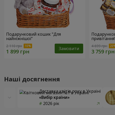
Подарунковий кошик "Для
Подарунков
найніжнішої"
привітання
2 110 грн
4 699 грн
Замовити
Наші досягнення
Доставка квітів року в Україні
«Вибір країни»
2026 рік