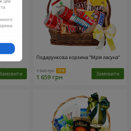
ж цей
 та
онного
орінки.
ур"
Подарункова корзина "Мрія ласуна"
1 843 грн
Замовити
Замовити