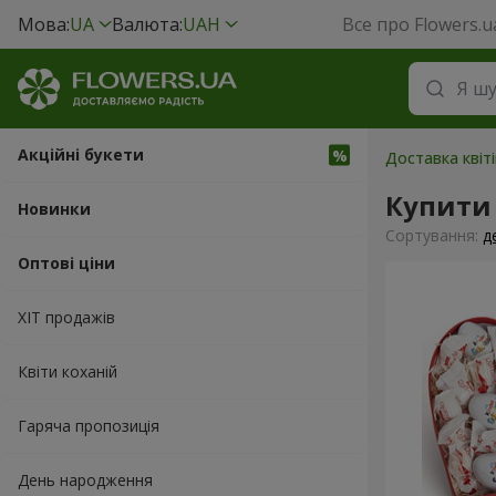
Мова:
UA
Валюта:
UAH
Все про Flowers.u
Акційні букети
Доставка квіті
Купити
Новинки
Сортування:
д
Оптові ціни
ХІТ продажів
Квіти коханій
Гаряча пропозиція
День народження