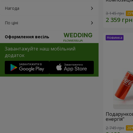
Нагода
3 145 грн
По ціні
Оформлення весіль
Завантажуйте наш мобільний
додаток
Подарунков
енергія"
2 749 грн