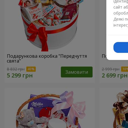
ідентиф
сайт а
обробля
Деякі 
інтерес
Подарункова коробка "Передчуття
Подарунков
свята"
8 832 грн
2 999 грн
Замовити