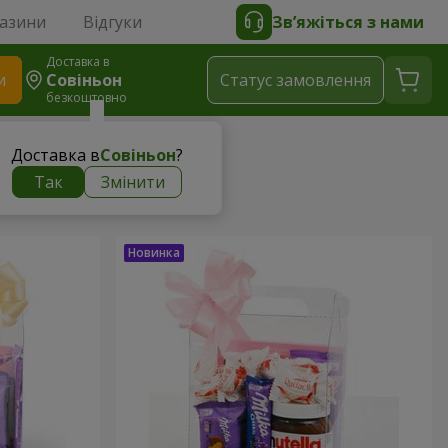
газини
Відгуки
Зв’яжіться з нами
Доставка в
и
Совіньон
Статус замовлення
безкоштовно
Доставка в
Совіньон
?
Так
Змінити