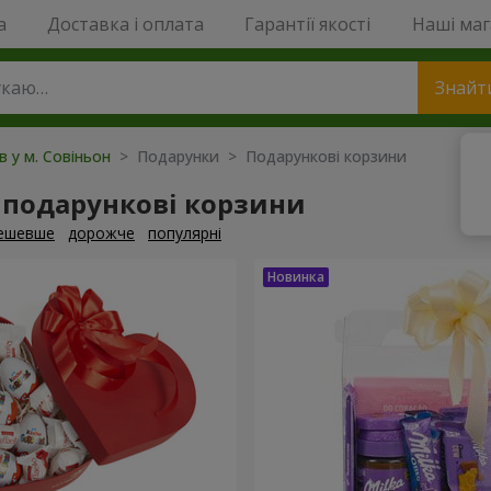
a
Доставка і оплата
Гарантії якості
Наші ма
Знайт
в у м. Совіньон
> Подарунки > Подарункові корзини
 подарункові корзини
ешевше
дорожче
популярні