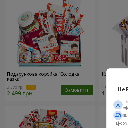
Подарункова коробка "Солодка
Композиція
казка"
3 570 грн
1 666 грн
Цей
Замовити
Пе
еф
Зб
Інформа