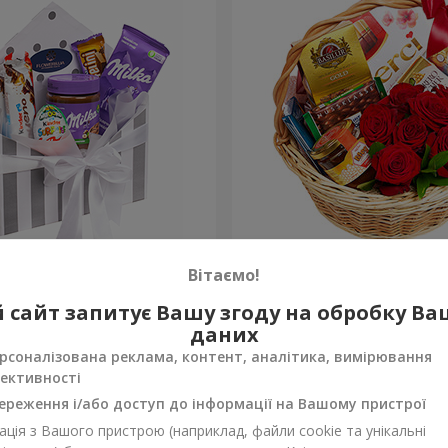
 "Солодка ніжність"
Подарунковий кошик "Кла
Вітаємо!
4 199 грн
 сайт запитує Вашу згоду на обробку В
Замовити
даних
рсоналізована реклама, контент, аналітика, вимірювання
ективності
ереження і/або доступ до інформації на Вашому пристрої
ція з Вашого пристрою (наприклад, файли cookie та унікальні