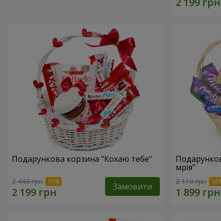
Подарункова корзина "Кохаю тебе"
Подарунко
мрія"
2 443 грн
2 110 грн
Замовити