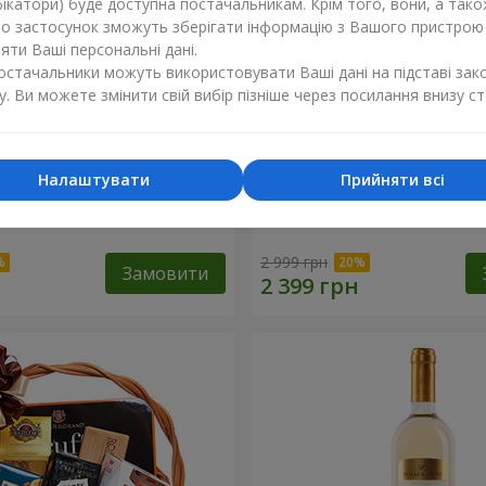
ікатори) буде доступна постачальникам. Крім того, вони, а тако
бо застосунок зможуть зберігати інформацію з Вашого пристрою
ти Ваші персональні дані.
постачальники можуть використовувати Ваші дані на підставі зак
у. Ви можете змінити свій вибір пізніше через посилання внизу ст
Налаштувати
Прийняти всі
ий кошик "Дитяче свято!"
Подарунковий кошик "Ам
2 999 грн
Замовити