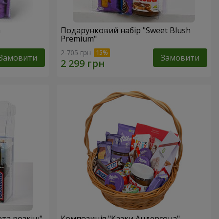
a
Подарунковий набір "Sweet Blush
Premium"
2 705 грн
Замовити
Замовити
ота розкіш"
Композиція "Казки Андерсона"