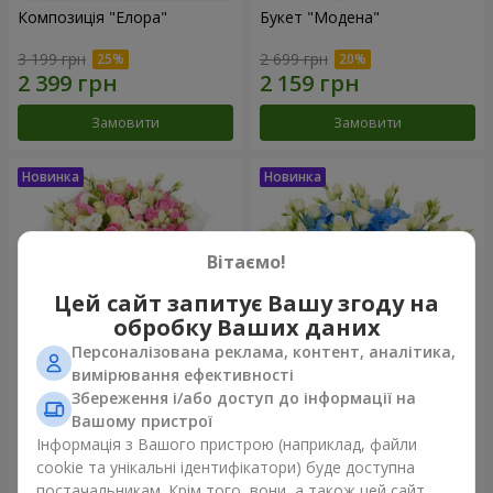
Композиція "Елора"
Букет "Модена"
3 199 грн
2 699 грн
Замовити
Замовити
Вітаємо!
Цей сайт запитує Вашу згоду на
обробку Ваших даних
Персоналізована реклама, контент, аналітика,
вимірювання ефективності
Збереження і/або доступ до інформації на
Букет "Piedmont"
Композиція "Сільвія"
Вашому пристрої
5 599 грн
3 999 грн
Інформація з Вашого пристрою (наприклад, файли
cookie та унікальні ідентифікатори) буде доступна
постачальникам. Крім того, вони, а також цей сайт