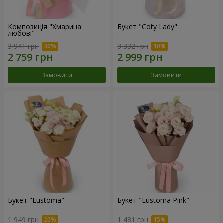
Композиція "Хмарина
Букет "Coty Lady"
любові"
3 941 грн
3 332 грн
Замовити
Замовити
Букет "Eustoma"
Букет "Eustoma Pink"
1 949 грн
1 481 грн