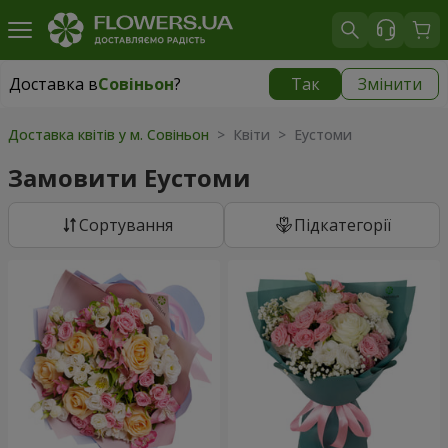
Доставка в
Совіньон
?
Так
Змінити
Доставка в
Совіньон
|
безкоштовно
Доставка квітів у м. Совіньон
> Квіти > Еустоми
Замовити Еустоми
Сортування
Підкатегорії