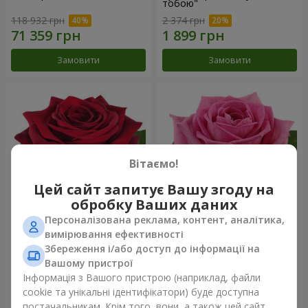
тобою"
118 932 грн
2 374 грн
Замовити
Замовити
Вітаємо!
Цей сайт запитує Вашу згоду на
обробку Ваших даних
Персоналізована реклама, контент, аналітика,
Червона троянда
Рожева троянда (поштучно)
вимірювання ефективності
(поштучно)
Збереження і/або доступ до інформації на
Вашому пристрої
Інформація з Вашого пристрою (наприклад, файли
cookie та унікальні ідентифікатори) буде доступна
Замовити
Замовити
постачальникам. Крім того, вони, а також цей сайт