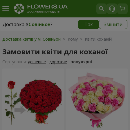
Доставка в
Совіньон
?
Так
Змінити
Доставка в
Совіньон
|
безкоштовно
Доставка квітів у м. Совіньон
> Кому > Квіти коханій
Замовити квіти для коханої
Сортування:
дешевше
дорожче
популярні