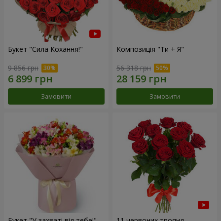
Букет "Сила Кохання!"
Композиція "Ти + Я"
9 856 грн
56 318 грн
Замовити
Замовити
Букет "У захваті від тебе!"
11 червоних троянд