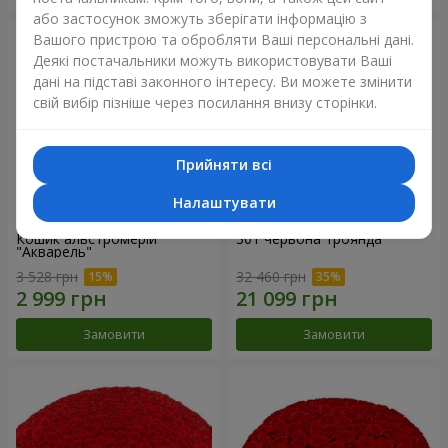
або застосунок зможуть зберігати інформацію з
Вашого пристрою та обробляти Ваші персональні дані.
Деякі постачальники можуть використовувати Ваші
дані на підставі законного інтересу. Ви можете змінити
свій вибір пізніше через посилання внизу сторінки.
Прийняти всі
Налаштувати
Кошик альстромерій
301 червона троянда
"Акварель"
3 528 грн
32 460 грн
Замовити
Замовити