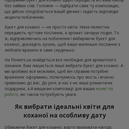
без зайвих слів. Головне — підібрати саме ту композицію,
що дійсно сподобається вашій дівчині і задасть відповідні
акценти побаченню.
Букет для коханої — не просто квіти. Ніжні пелюстки
передають чуттєве послання, а аромат зачарує подих. То
ж, відправляючись на побачення і вибираючи букет для
коханої, докладіть зусиль, щоб ваше маленьке послання з
любов’ю вразило в саме серденько.
На Flowers.ua знайдеться все необхідне для ароматного
зізнання. Вам лишається лише вибрати букет для коханої. А
ми зробимо все можливе, щоб він справив потрібне
враження: оформимо, попіклуємось про якість і вчасно
привеземо до вас. До речі, в нас є не лише романтичні
подарунки, а й вишукані композиції для ваших
колег по
роботі
, які також потребують уваги.
Як вибрати ідеальні квіти для
коханої на особливу дату
Обираючи букет для коханої, варто врахувати нагоду,