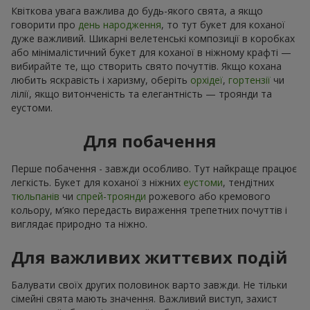
Квіткова увага важлива до будь-якого свята, а якщо
говорити про
день народження
, то тут букет для коханої
дуже важливий. Шикарні велетенські композиції в коробках
або мінімалістичний букет для коханої в ніжному крафті —
вибирайте те, що створить свято почуттів. Якщо кохана
любить яскравість і харизму, оберіть
орхідеї
,
гортензії
чи
лілії, якщо витонченість та елегантність — троянди та
еустоми.
Для побачення
Перше побачення - завжди особливо. Тут найкраще працює
легкість. Букет для коханої з ніжних
еустоми
, тендітних
тюльпанів
чи
спрей-троянди
рожевого або кремового
кольору, м’яко передасть вираження трепетних почуттів і
виглядає природно та ніжно.
Для важливих життєвих подій
Балувати своїх других половинок варто завжди. Не тільки
сімейні свята мають значення. Важливий виступ, захист