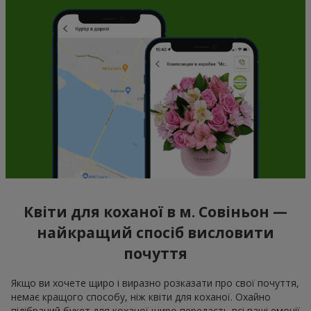
Квіти для коханої в м. Совіньон —
найкращий спосіб висловити
почуття
Якщо ви хочете щиро і виразно розказати про свої почуття,
немає кращого способу, ніж квіти для коханої. Охайно
підібраний букет для коханої щиро передасть всі ваші емоції