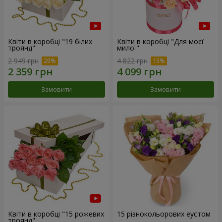
Квіти в коробці "19 білих
Квіти в коробці "Для моєї
троянд"
милої"
2 949 грн
4 822 грн
Замовити
Замовити
Квіти в коробці "15 рожевих
15 різнокольорових еустом
троянд"