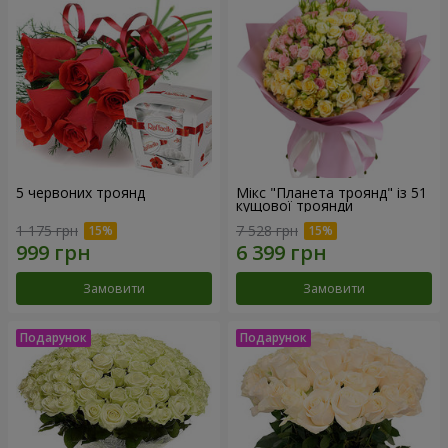
5 червоних троянд
Мікс "Планета троянд" із 51
кущової троянди
1 175 грн
7 528 грн
Замовити
Замовити