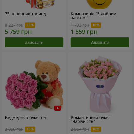
75 червоних троянд
Композиція "З добрим
ранком!"
8 227 грн
1 732 грн
Замовити
Замовити
Ведмедик з букетом
Романтичний букет
"Чарівність"
3 058 грн
2 554 грн