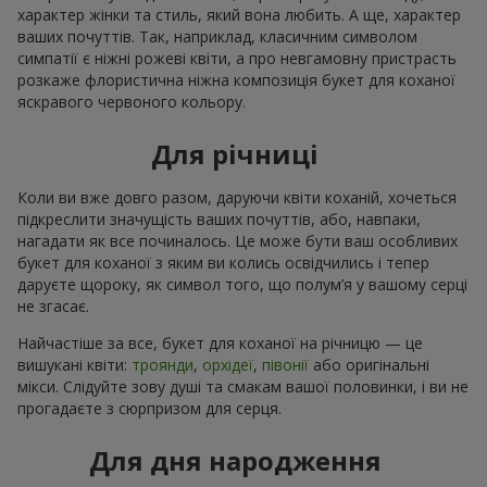
характер жінки та стиль, який вона любить. А ще, характер
ваших почуттів. Так, наприклад, класичним символом
симпатії є ніжні рожеві квіти, а про невгамовну пристрасть
розкаже флористична ніжна композиція букет для коханої
яскравого червоного кольору.
Для річниці
Коли ви вже довго разом, даруючи квіти коханій, хочеться
підкреслити значущість ваших почуттів, або, навпаки,
нагадати як все починалось. Це може бути ваш особливих
букет для коханої з яким ви колись освідчились і тепер
даруєте щороку, як символ того, що полум’я у вашому серці
не згасає.
Найчастіше за все, букет для коханої на річницю — це
вишукані квіти:
троянди
,
орхідеї
,
півонії
або оригінальні
мікси. Слідуйте зову душі та смакам вашої половинки, і ви не
прогадаєте з сюрпризом для серця.
Для дня народження