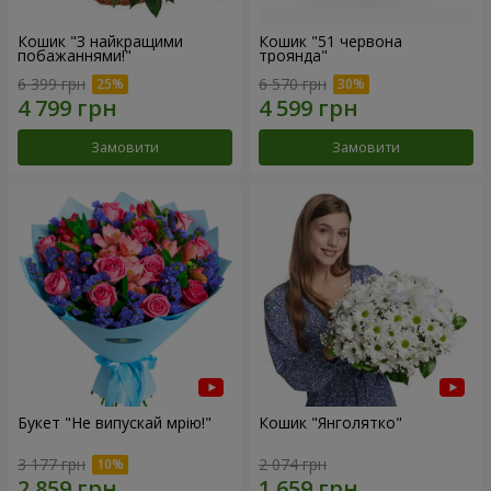
Кошик "З найкращими
Кошик "51 червона
побажаннями!"
троянда"
6 399 грн
6 570 грн
Замовити
Замовити
Букет "Не випускай мрію!"
Кошик "Янголятко"
3 177 грн
2 074 грн