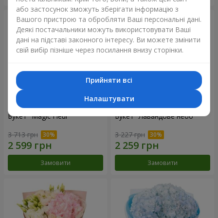
або застосунок зможуть зберігати інформацію з
Вашого пристрою та обробляти Ваші персональні дані.
Деякі постачальники можуть використовувати Ваші
дані на підставі законного інтересу. Ви можете змінити
свій вибір пізніше через посилання внизу сторінки.
Прийняти всі
Налаштувати
Букет "Magic Fleur"
Букет "Лавандове небо"
3 713 грн
3 227 грн
Замовити
Замовити