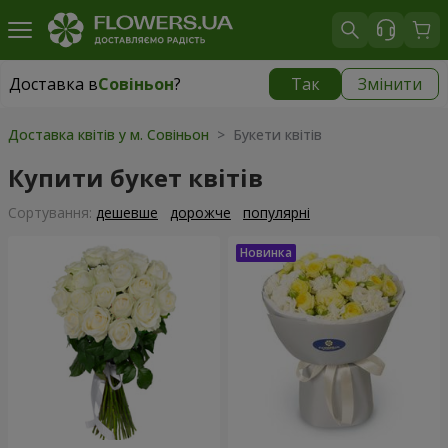
Доставка в
Совіньон
?
Так
Змінити
Доставка в
Совіньон
|
безкоштовно
Доставка квітів у м. Совіньон
> Букети квітів
Купити букет квітів
Сортування:
дешевше
дорожче
популярні