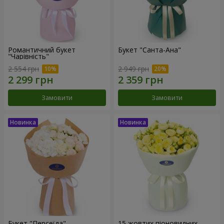
Романтичний букет
Букет "Санта-Ана"
"Чарівність"
2 554 грн
2 949 грн
Замовити
Замовити
Букет "Персеїда"
15 жовтих піоновидних