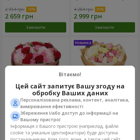
2 954 грн
4 284 грн
Замовити
Замовити
Вітаємо!
Цей сайт запитує Вашу згоду на
обробку Ваших даних
Персоналізована реклама, контент, аналітика,
Букет "Чарівність троянд та
Букет "Лайза"
вимірювання ефективності
гортензій"
Збереження і/або доступ до інформації на
3 513 грн
3 749 грн
Вашому пристрої
Інформація з Вашого пристрою (наприклад, файли
cookie та унікальні ідентифікатори) буде доступна
Замовити
Замовити
постачальникам. Крім того, вони, а також цей сайт