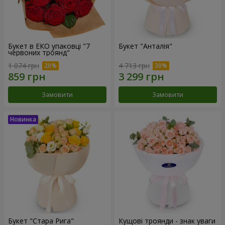
Букет в ЕКО упаковці "7
Букет "Анталія"
червоних троянд"
1 074 грн
4 713 грн
Замовити
Замовити
Букет "Стара Рига"
Кущові троянди - знак уваги